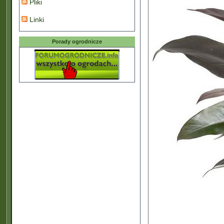
Pliki
Linki
Porady ogrodnicze