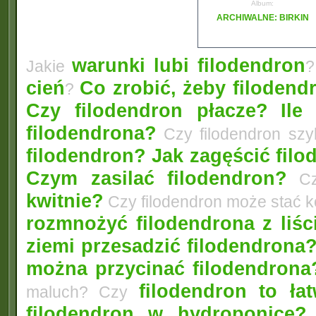
Album:
ARCHIWALNE: BIRKIN
warunki lubi filodendron
Jakie
?
cień
Co zrobić, żeby filodendr
?
Czy filodendron płacze?
Ile
filodendrona?
Czy filodendron szy
filodendron? Jak zagęścić fil
Czym zasilać filodendron?
Czy
kwitnie?
Czy filodendron może stać 
rozmnożyć filodendrona z liśc
ziemi przesadzić filodendrona
można przycinać filodendrona
filodendron to łat
maluch? Czy
filodendron w hydroponice?