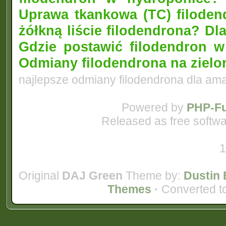
Uprawa tkankowa (TC) filoden
żółkną liście filodendrona? D
Gdzie postawić filodendron 
Odmiany filodendrona na zielo
najlepsze odmiany filodendrona dla am
Powered by
PHP-Fu
Released as free softwa
1
Original
DAJ Green
Theme by:
Dustin 
Themes
·
Converted t