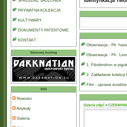
Identyfikacja Two
SPRZEDAŻ SADZONEK
PRYWATNA KOLEKCJA
KULTYWARY
DOKUMENTY PATENTOWE
KONTAKT
Obserwacje - Ph. has
Darmowy hosting
Obserwacje - Ph. 'Lem
1. Filodendron w pigu
2. Zakładanie kolekcji
Film - uprawa aroidów
RSS
Nowości
Galeria zdjęć
>
CZERWON
Artykuły
Galeria