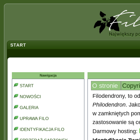
START
Nawigacja
O stronie
Copyr
START
Filodendrony, to od
NOWOŚCI
Philodendron
. Jak
GALERIA
w zamkniętych pomi
UPRAWA FILO
zastosowanie są ce
IDENTYFIKACJA FILO
Darmowy hosting: