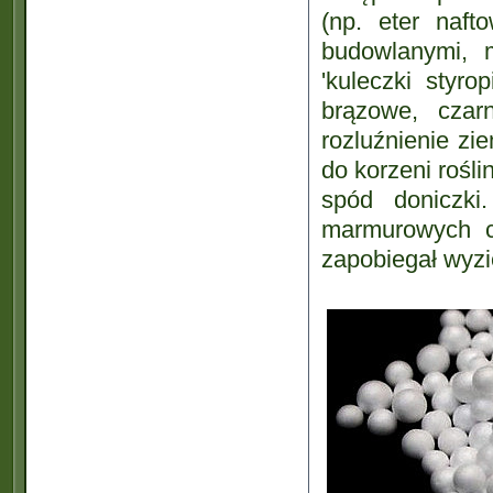
(np. eter naft
budowlanymi, m
'kuleczki styr
brązowe, czar
rozluźnienie zi
do korzeni rośl
spód doniczk
marmurowych c
zapobiegał wyzi