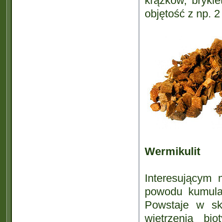
krążków, bryki
objętość z np. 2
Wermikulit
Interesującym 
powodu kumulac
Powstaje w sk
wietrzenia bio