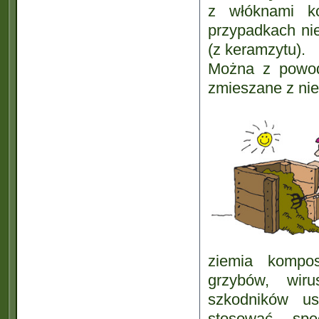
z włóknami k
przypadkach nie
(z keramzytu).
Można z powo
zmieszane z nie
ziemia kompo
grzybów, wiru
szkodników usz
stosować spe