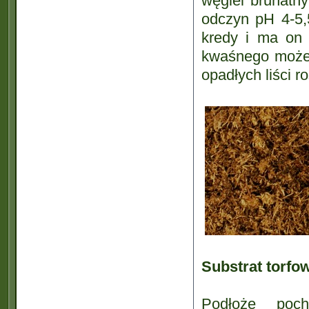
węgiel brunatn
odczyn pH 4-5,
kredy i ma on 
kwaśnego może 
opadłych liści r
Substrat torfo
Podłoże poch