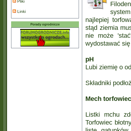
Pliki
Filode
system 
Linki
najlepiej torfo
Porady ogrodnicze
stąd ziemia mu
nie może 'stać
wydostawać się 
pH
Lubi ziemię o o
Składniki podło
Mech torfowiec
Listki mchu z
Torfowiec błotny
listę gatunków