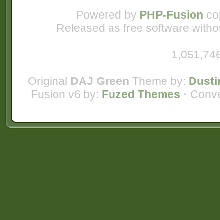
Powered by
PHP-Fusion
cop
Released as free software witho
1,051,746
Original
DAJ Green
Theme by:
Dusti
Fusion v6 by:
Fuzed Themes
·
Conve