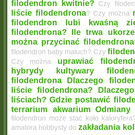
filodendron kwitnie?
Czy filode
liście filodendrona
? Czy można
filodendron lubi kwaśną zi
filodendrona?
Ile trwa ukorz
można przycinać filodendrona
filoden
filodendron baby maluch? Czy
uprawiać filoden
Czy można
hybrydy kultywary filod
filodendrona
Dlaczego filode
liście filodendrona? Dlacze
liściach?
Gdzie postawić filo
terrarium akwarium
Odmiany 
filodendron może stać koło kaloryfera
zakładania ko
amatora hobbysty do