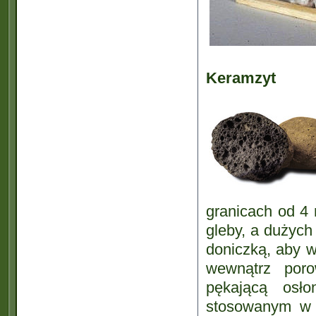
Keramzyt
granicach od 4
gleby, a dużych
doniczką, aby w
wewnątrz poro
pękającą osło
stosowanym w 