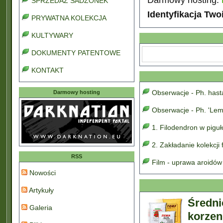
SPRZEDAŻ SADZONEK
Identyfikacja Two
PRYWATNA KOLEKCJA
KULTYWARY
DOKUMENTY PATENTOWE
KONTAKT
Obserwacje - Ph. has
Darmowy hosting
Obserwacje - Ph. 'Lem
1. Filodendron w pigu
2. Zakładanie kolekcji
RSS
Film - uprawa aroidów
Nowości
Artykuły
Średn
Galeria
korzeni