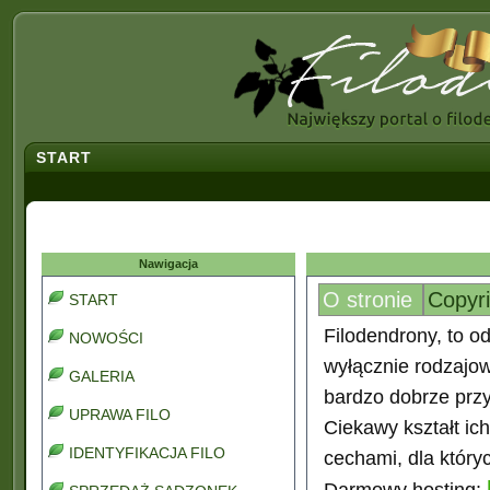
START
Nawigacja
O stronie
Copyr
START
Filodendrony, to od
NOWOŚCI
wyłącznie rodzajo
GALERIA
bardzo dobrze prz
UPRAWA FILO
Ciekawy kształt ic
IDENTYFIKACJA FILO
cechami, dla który
Darmowy hosting: