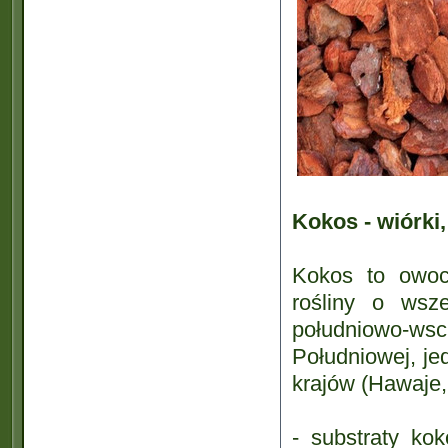
Kokos - wiórki,
Kokos to owoc
rośliny o wsz
południowo-wsc
Południowej, je
krajów (Hawaje,
- substraty ko