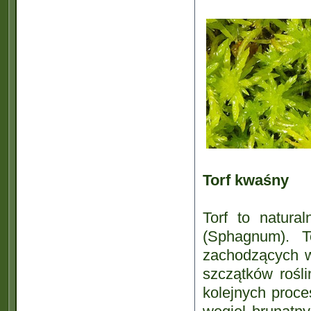
Torf kwaśny
Torf to natura
(Sphagnum). T
zachodzących 
szczątków rośl
kolejnych proce