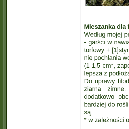
Mieszanka dla 
Według mojej pr
- garści w nawi
torfowy + [1]sty
nie pochłania w
(1-1,5 cm*, zapo
lepsza z podłoż
Do uprawy filod
ziarna zimne,
dodatkowo obci
bardziej do rośl
są.
* w zależności 