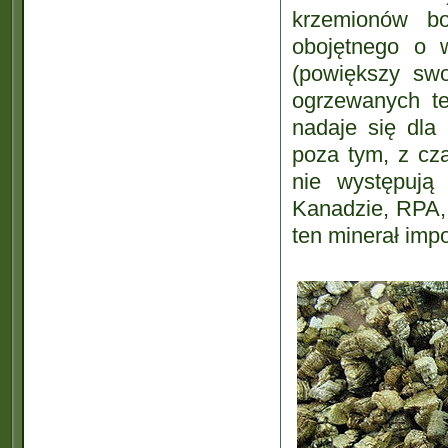
krzemionów b
obojętnego o w
(powiększy swo
ogrzewanych te
nadaje się dla
poza tym, z cza
nie występują
Kanadzie, RPA, 
ten minerał imp