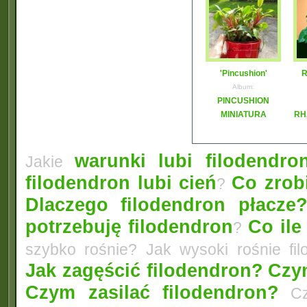
'Pincushion'
R
Album:
PINCUSHION
MINIATURA
RH
warunki lubi filodendro
Jakie
filodendron lubi cień
Co zrobi
?
Dlaczego filodendron płacze
potrzebuję filodendron
Co ile
?
szybko rośnie? Jak wysoki rośnie fi
Jak zagęścić filodendron?
Czym
Czym zasilać filodendron?
Czy