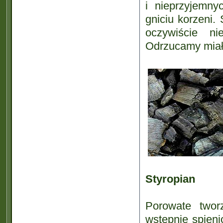
i nieprzyjemn
gniciu korzeni.
oczywiście n
Odrzucamy miał,
Styropian
Porowate twor
wstępnie spieni