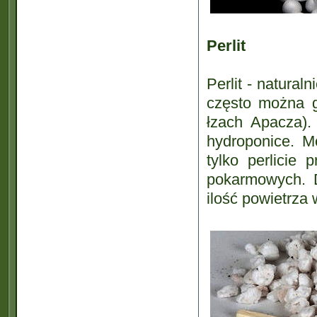
Perlit
Perlit - natura
często można g
łzach Apacza).
hydroponice. M
tylko perlicie 
pokarmowych. D
ilość powietrza 