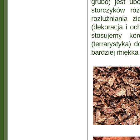
grubo) jest u
storczyków ró
rozluźniania z
(dekoracja i oc
stosujemy ko
(terrarystyka) 
bardziej miękka