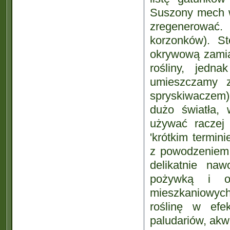
Suszony mech w
zregenerować.
korzonków). St
okrywową zamia
rośliny, jed
umieszczamy z
spryskiwaczem)
dużo światła,
używać raczej
'krótkim termin
z powodzeniem
delikatnie na
pożywką i o
mieszkaniowych
roślinę w efe
paludariów, akw