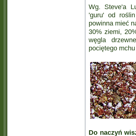
Wg. Steve'a Lu
'guru' od rośli
powinna mieć na
30% ziemi, 20%
węgla drzewne
pociętego mchu 
Do naczyń wis