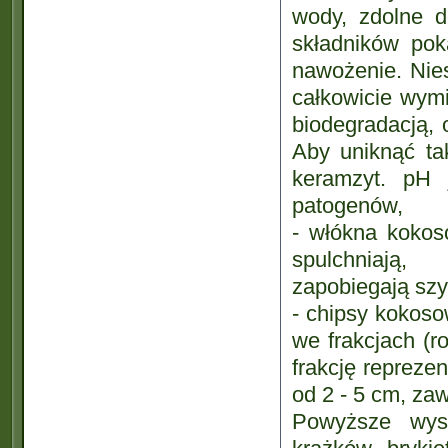
wody, zdolne do
składników pok
nawożenie. Nies
całkowicie wym
biodegradacją, 
Aby uniknąć ta
keramzyt. pH 
patogenów,
- włókna kokos
spulchniają,
zapobiegają szy
- chipsy kokoso
we frakcjach (
frakcję repreze
od 2 - 5 cm, zaw
Powyższe wys