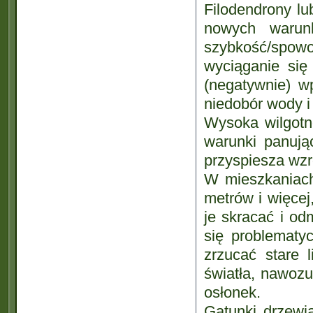
Filodendrony lu
nowych waru
szybkość/spow
wyciąganie się 
(negatywnie) w
niedobór wody i
Wysoka wilgotno
warunki panują
przyspiesza wzr
W mieszkaniach 
metrów i więcej,
je skracać i o
się problematy
zrzucać stare 
światła, nawozu
osłonek.
Gatunki drzewi