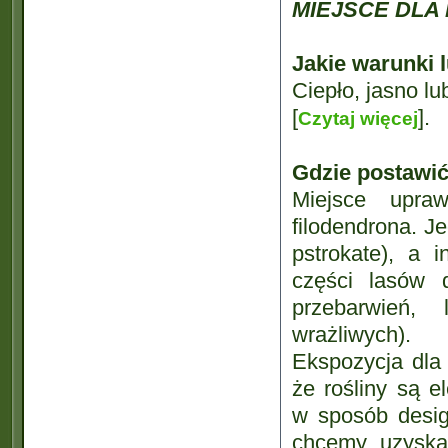
MIEJSCE DLA
Jakie warunki 
Ciepło, jasno lu
[
].
Czytaj więcej
Gdzie postawi
Miejsce upra
filodendrona. J
pstrokate), a i
części lasów 
przebarwień, 
wrażliwych).
Ekspozycja dla
że rośliny są 
w sposób design
chcemy uzyskać