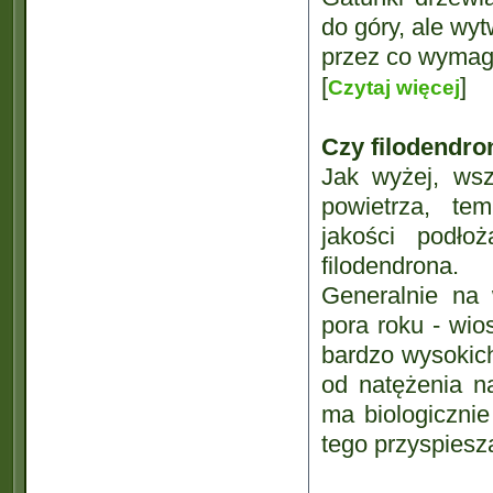
do góry, ale wyt
przez co wymaga
[
]
Czytaj więcej
Czy filodendro
Jak wyżej, wsz
powietrza, tem
jakości podło
filodendrona.
Generalnie na
pora roku - wio
bardzo wysokich
od natężenia na
ma biologiczni
tego przyspiesza