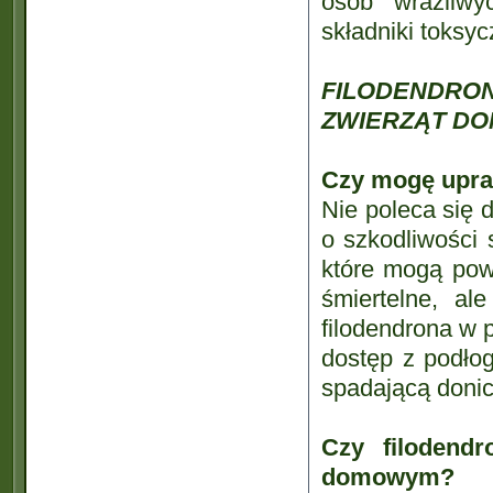
osób wrażliw
składniki toksyc
FILODENDR
ZWIERZĄT DO
Czy mogę upraw
Nie poleca się 
o szkodliwości 
które mogą pow
śmiertelne, al
filodendrona w 
dostęp z podłog
spadającą donic
Czy filodend
domowym?