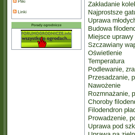
Pliki
Zakładanie kole
Najprostsze ga
Linki
Uprawa młodyc
Porady ogrodnicze
Budowa filodend
Miejsce uprawy
Szczawiany wapn
Oświetlenie
Temperatura
Podlewanie, zras
Przesadzanie, p
Nawożenie
Rozmnażanie, p
Choroby filoden
Filodendron płac
Prowadzenie, p
Uprawa pod szkł
Uprawa na zieln