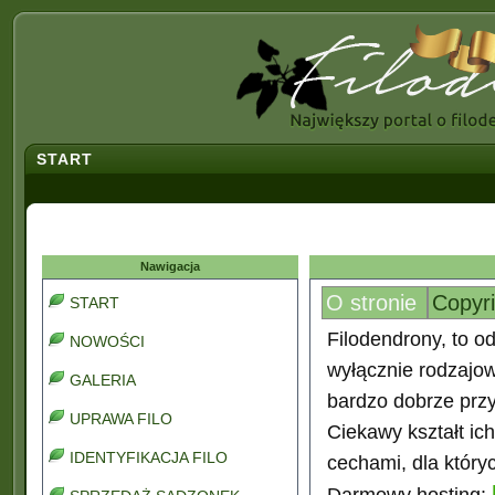
START
Nawigacja
O stronie
Copyr
START
Filodendrony, to od
NOWOŚCI
wyłącznie rodzajo
GALERIA
bardzo dobrze prz
UPRAWA FILO
Ciekawy kształt ic
IDENTYFIKACJA FILO
cechami, dla który
Darmowy hosting: