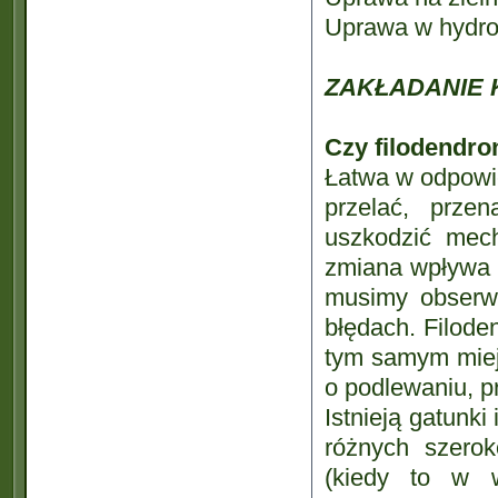
Uprawa w hydro
ZAKŁADANIE 
Czy filodendro
Łatwa w odpowie
przelać, przen
uszkodzić mech
zmiana wpływa n
musimy obserwo
błędach. Filode
tym samym miej
o podlewaniu, p
Istnieją gatunk
różnych szero
(kiedy to w w