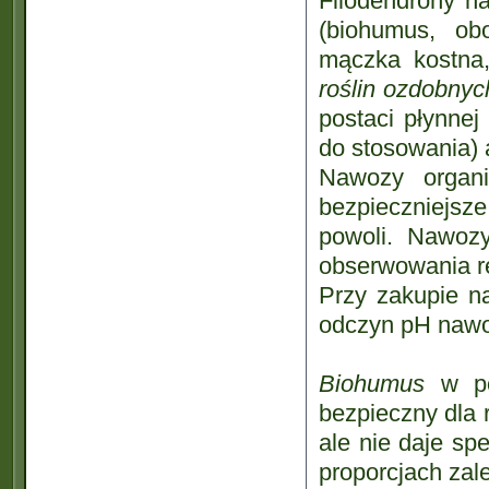
Filodendrony 
(biohumus, obo
mączka kostna
roślin ozdobnych
postaci płynnej 
do stosowania) al
Nawozy organi
bezpieczniejs
powoli. Nawoz
obserwowania rea
Przy zakupie n
odczyn pH nawoz
Biohumus
w po
bezpieczny dla r
ale nie daje sp
proporcjach zal