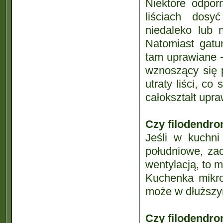
Niektóre odpor
liściach dosy
niedaleko lub 
Natomiast gatu
tam uprawiane -
wznoszący się p
utraty liści, c
całokształt upra
Czy filodendro
Jeśli w kuchni
południowe, za
wentylacją, to 
Kuchenka mikro
może w dłuższym
Czy filodendro