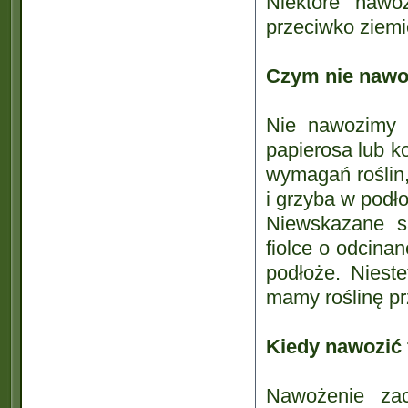
Niektóre nawo
przeciwko ziem
Czym nie nawo
Nie nawozimy 
papierosa lub k
wymagań roślin
i grzyba w podł
Niewskazane s
fiolce o odcina
podłoże. Niest
mamy roślinę p
Kiedy nawozić 
Nawożenie zac