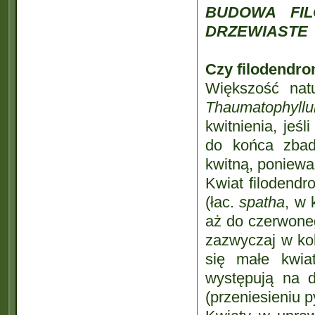
BUDOWA FIL
DRZEWIASTE
Czy filodendro
Większość nat
Thaumatophyll
kwitnienia, jeś
do końca zbada
kwitną, poniewa
Kwiat filodendr
(łac.
spatha
, w 
aż do czerwoneg
zazwyczaj w kol
się małe kwia
występują na d
(przeniesieniu 