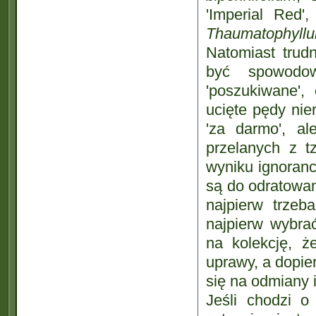
'Imperial Red',
Thaumatophyllum
Natomiast trud
być spowodow
'poszukiwane',
ucięte pędy nie
'za darmo', al
przelanych z t
wyniku ignorancj
są do odratowan
najpierw trze
najpierw wybra
na kolekcję, ż
uprawy, a dopie
się na odmiany 
Jeśli chodzi o