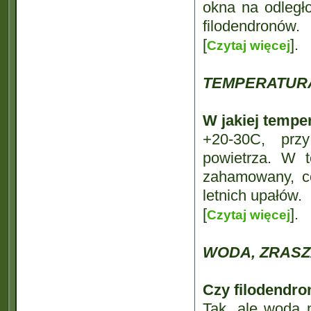
okna na odległ
filodendronów.
[
].
Czytaj więcej
TEMPERATUR
W jakiej temper
+20-30C, prz
powietrza. W t
zahamowany, c
letnich upałów.
[
].
Czytaj więcej
WODA, ZRASZA
Czy filodendro
Tak, ale wodą 