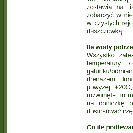
zostawia na l
zobaczyć w nie
w czystych rej
deszczówką.
Ile wody potrz
Wszystko zale
temperatury 
gatunku/odmian
drenażem, doni
powyżej +20C, 
rozwinięte, to 
na doniczkę 
dostosować częs
Co ile podlewa