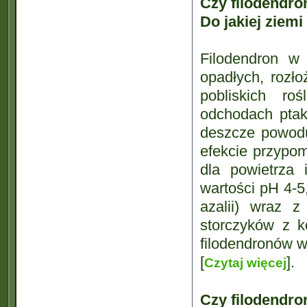
Czy filodendro
Do jakiej ziemi
Filodendron w
opadłych, rozło
pobliskich ro
odchodach ptak
deszcze powodu
efekcie przypom
dla powietrza
wartości pH 4-5
azalii) wraz z
storczyków z k
filodendronów w
[
].
Czytaj więcej
Czy filodendr