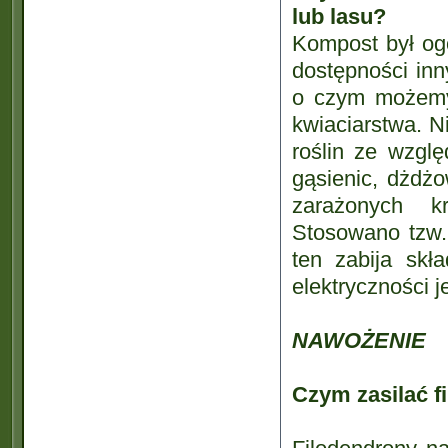
lub lasu?
Kompost był ogó
dostępności inn
o czym możemy 
kwiaciarstwa. N
roślin ze wzgl
gąsienic, dżdżo
zarażonych k
Stosowano tzw.
ten zabija skł
elektryczności j
NAWOŻENIE
Czym zasilać f