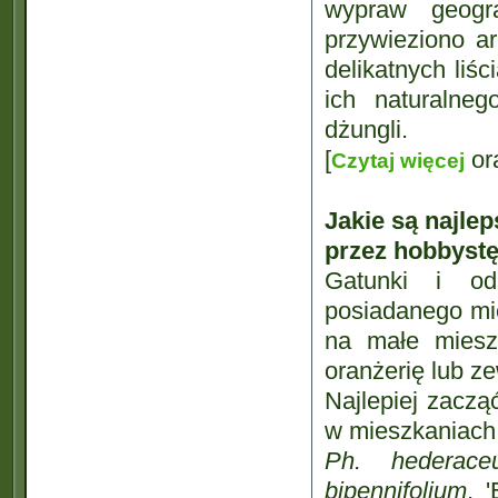
wypraw geogra
przywieziono ar
delikatnych liś
ich naturalne
dżungli.
[
or
Czytaj więcej
Jakie są najle
przez hobbystę
Gatunki i o
posiadanego mie
na małe miesz
oranżerię lub ze
Najlepiej zaczą
w mieszkaniach 
Ph. hederaceu
bipennifolium
, 