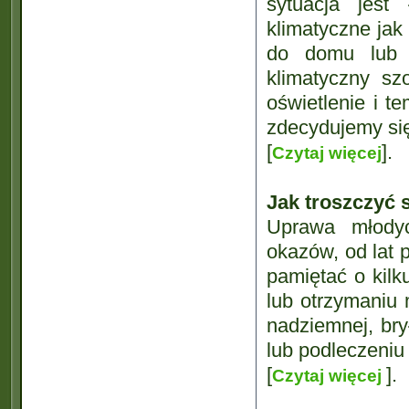
sytuacja jest
klimatyczne jak 
do domu lub m
klimatyczny sz
oświetlenie i t
zdecydujemy się
[
].
Czytaj więcej
Jak troszczyć 
Uprawa młodyc
okazów, od lat 
pamiętać o kilk
lub otrzymaniu 
nadziemnej, br
lub podleczeniu
[
].
Czytaj więcej