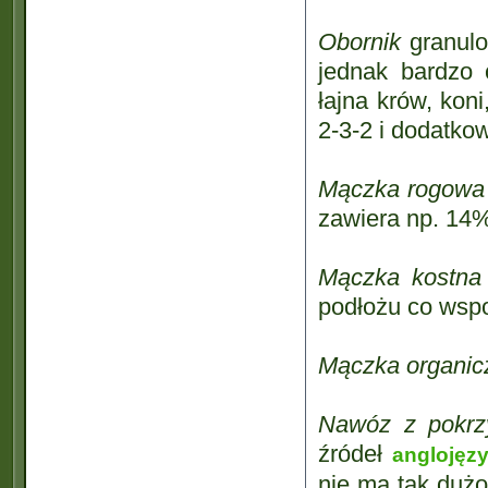
Obornik
granulo
jednak bardzo 
łajna krów, koni
2-3-2 i dodatko
Mączka rogowa
zawiera np. 14%
Mączka kostna
podłożu co wsp
Mączka organic
Nawóz z pokr
źródeł
anglojęz
nie ma tak dużo