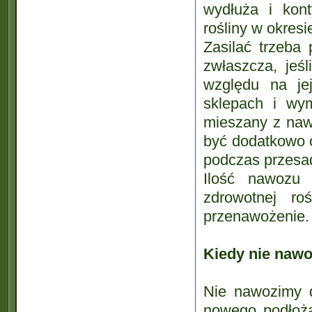
wydłuża i kont
rośliny w okres
Zasilać trzeba
zwłaszcza, jeś
względu na je
sklepach i wy
mieszany z naw
być dodatkowo 
podczas przesa
Ilość nawozu
zdrowotnej ro
przenawożenie.
Kiedy nie nawo
Nie nawozimy d
nowego podłoża