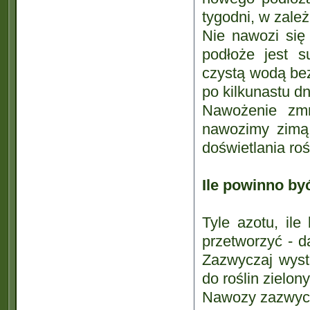
tygodni, w zależ
Nie nawozi się 
podłoże jest 
czystą wodą be
po kilkunastu d
Nawożenie zmn
nawozimy zimą 
doświetlania roś
Ile powinno by
Tyle azotu, ile
przetworzyć - d
Zazwyczaj wys
do roślin zielon
Nawozy zazwycz