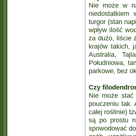
Nie może w nas
niedostatkiem 
turgor (stan na
wpływ ilość wod
za dużo, liście 
krajów takich, 
Australia, Taj
Południowa, tam
parkowe, bez ok
Czy filodendro
Nie może stać 
pouczeniu tak.
całej roślinie) 
są po prostu 
spowodować dole