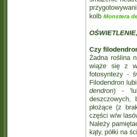
przygotowywani
kolb
Monstera de
OŚWIETLENIE
Czy filodendron
Żadna roślina n
wiąże się z w
fotosyntezy - ś
Filodendron lubi
dendron
) - 'l
deszczowych, b
płożące (z bra
części w/w lasów
Należy pamiętać
kąty, półki na 