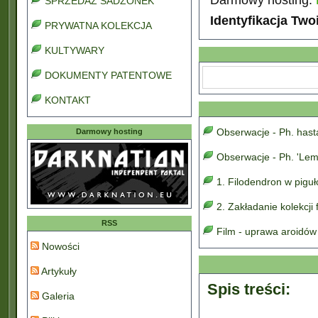
SPRZEDAŻ SADZONEK
Identyfikacja Two
PRYWATNA KOLEKCJA
KULTYWARY
DOKUMENTY PATENTOWE
KONTAKT
Obserwacje - Ph. has
Darmowy hosting
Obserwacje - Ph. 'Lem
1. Filodendron w pigu
2. Zakładanie kolekcji
RSS
Film - uprawa aroidów
Nowości
Artykuły
Spis treści:
Galeria