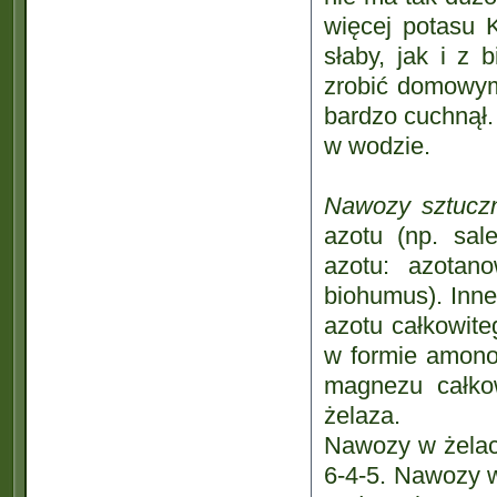
więcej potasu 
słaby, jak i 
zrobić domowym
bardzo cuchnął
w wodzie.
Nawozy sztucz
azotu (np. sa
azotu: azotan
biohumus). Inn
azotu całkowite
w formie amono
magnezu całkow
żelaza.
Nawozy w żelac
6-4-5. Nawozy 