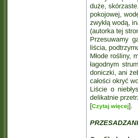
duże, skórzaste
pokojowej, wod
zwykłą wodą, ina
(autorka tej str
Przesuwamy gą
liścia, podtrzym
Młode rośliny,
łagodnym strum
doniczki, ani ż
całości okryć w
Liście o niebł
delikatnie przet
[
].
Czytaj więcej
PRZESADZANI