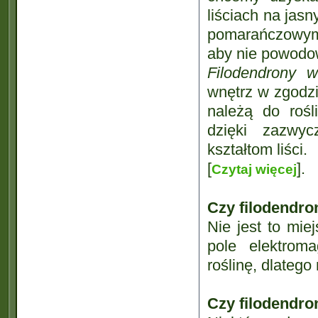
liściach na jasn
pomarańczowym, 
aby nie powodo
Filodendrony w
wnętrz w zgodzi
należą do rośl
dzięki zazwy
kształtom liści.
[
].
Czytaj więcej
Czy filodendro
Nie jest to mie
pole elektrom
roślinę, dlateg
Czy filodendro