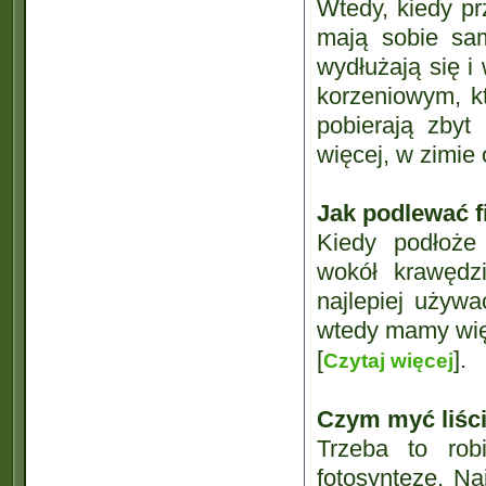
Wtedy, kiedy pr
mają sobie sa
wydłużają się 
korzeniowym, kt
pobierają zby
więcej, w zimie
Jak podlewać f
Kiedy podłoże 
wokół krawędz
najlepiej używ
wtedy mamy wię
[
].
Czytaj więcej
Czym myć liści
Trzeba to rob
fotosyntezę. Na