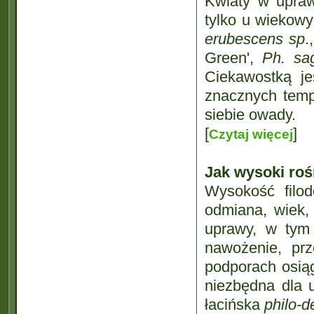
Kwiaty w upraw
tylko u wiekowy
erubescens sp
.
Green',
Ph. sag
Ciekawostką je
znacznych tempe
siebie owady.
[
]
Czytaj więcej
Jak wysoki roś
Wysokość filod
odmiana, wiek, 
uprawy, w tym 
nawożenie, prz
podporach osiąg
niezbędna dla 
łacińska
philo-