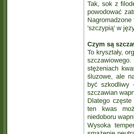
Tak, sok z fil
powodować zatru
Nagromadzone w
'szczypią' w jęz
Czym są szcza
To kryształy, o
szczawiowego. 
stężeniach kwa
śluzowe, ale n
być szkodliwy 
szczawian wapni
Dlatego częste
ten kwas moż
niedoboru wapni
Wysoka temper
smażenie neutr