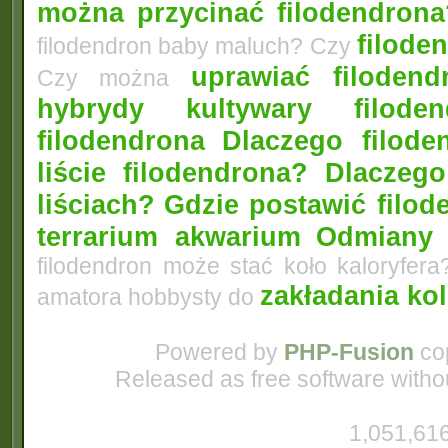
można przycinać filodendrona
filoden
filodendron baby maluch? Czy
uprawiać filoden
Czy można
hybrydy kultywary filod
filodendrona
Dlaczego filode
liście filodendrona? Dlacze
liściach?
Gdzie postawić filo
terrarium akwarium
Odmiany 
filodendron może stać koło kaloryfera
zakładania ko
amatora hobbysty do
Powered by
PHP-Fusion
cop
Released as free software witho
1,051,616