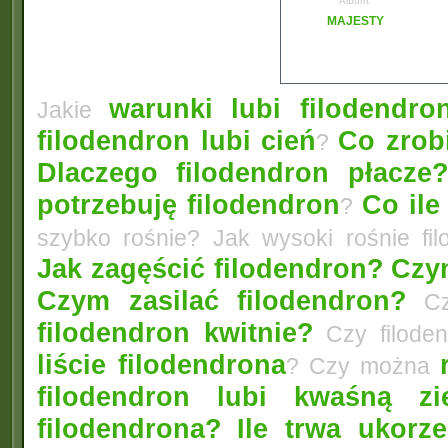
Album:
MAJESTY
warunki lubi filodendro
Jakie
filodendron lubi cień
Co zrobi
?
Dlaczego filodendron płacze
potrzebuję filodendron
Co ile
?
szybko rośnie? Jak wysoki rośnie fi
Jak zagęścić filodendron?
Czym
Czym zasilać filodendron?
Czy
filodendron kwitnie?
Czy filode
liście filodendrona
? Czy można
filodendron lubi kwaśną zi
filodendrona?
Ile trwa ukorz