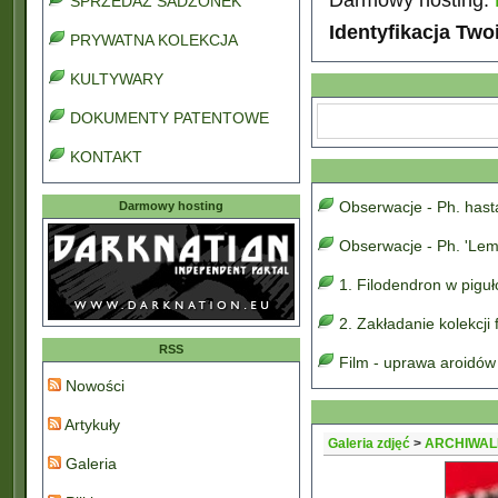
SPRZEDAŻ SADZONEK
Identyfikacja Two
PRYWATNA KOLEKCJA
KULTYWARY
DOKUMENTY PATENTOWE
KONTAKT
Obserwacje - Ph. has
Darmowy hosting
Obserwacje - Ph. 'Lem
1. Filodendron w pigu
2. Zakładanie kolekcji
RSS
Film - uprawa aroidów
Nowości
Artykuły
Galeria zdjęć
>
ARCHIWAL
Galeria