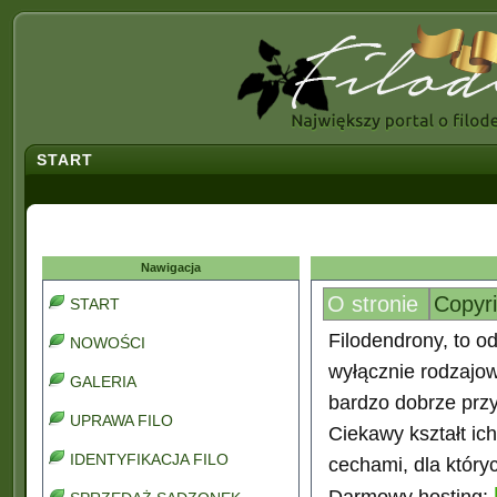
START
Nawigacja
O stronie
Copyr
START
Filodendrony, to od
NOWOŚCI
wyłącznie rodzajo
GALERIA
bardzo dobrze prz
UPRAWA FILO
Ciekawy kształt ic
IDENTYFIKACJA FILO
cechami, dla który
Darmowy hosting: