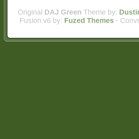
Original
DAJ Green
Theme by:
Dusti
Fusion v6 by:
Fuzed Themes
·
Conve