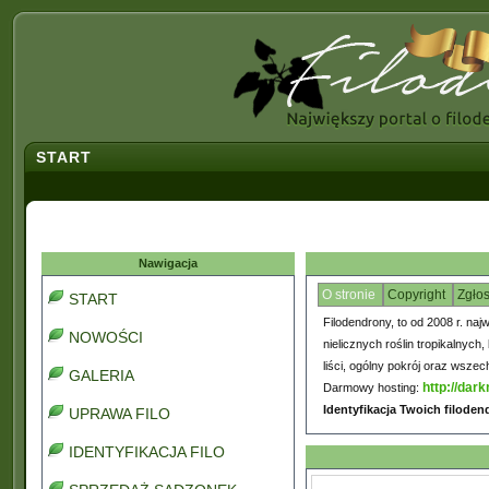
START
Nawigacja
O stronie
Copyright
Zgło
START
Filodendrony, to od 2008 r. naj
NOWOŚCI
nielicznych roślin tropikalnyc
liści, ogólny pokrój oraz wsze
GALERIA
http://dark
Darmowy hosting:
Identyfikacja Twoich filode
UPRAWA FILO
IDENTYFIKACJA FILO