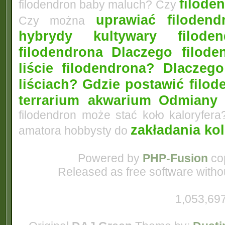
filoden
filodendron baby maluch? Czy
uprawiać filoden
Czy można
hybrydy kultywary filod
filodendrona
Dlaczego filode
liście filodendrona? Dlacze
liściach?
Gdzie postawić filo
terrarium akwarium
Odmiany 
filodendron może stać koło kaloryfera
zakładania ko
amatora hobbysty do
Powered by
PHP-Fusion
cop
Released as free software witho
1,053,697