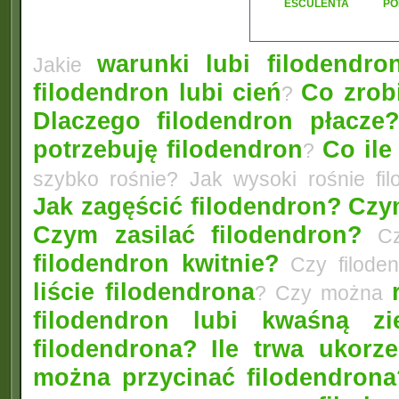
ESCULENTA
PO
warunki lubi filodendro
Jakie
filodendron lubi cień
Co zrobi
?
Dlaczego filodendron płacze
potrzebuję filodendron
Co ile
?
szybko rośnie? Jak wysoki rośnie fi
Jak zagęścić filodendron?
Czym
Czym zasilać filodendron?
Czy
filodendron kwitnie?
Czy filode
liście filodendrona
? Czy można
filodendron lubi kwaśną zi
filodendrona?
Ile trwa ukorz
można przycinać filodendrona