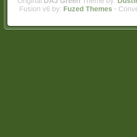
Original
DAJ Green
Theme by:
Dusti
Fusion v6 by:
Fuzed Themes
·
Conve