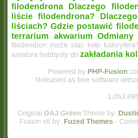
filodendrona
Dlaczego filode
liście filodendrona? Dlacze
liściach?
Gdzie postawić filo
terrarium akwarium
Odmiany 
filodendron może stać koło kaloryfera
zakładania ko
amatora hobbysty do
Powered by
PHP-Fusion
cop
Released as free software witho
1,053,695
Original
DAJ Green
Theme by:
Dusti
Fusion v6 by:
Fuzed Themes
·
Conve