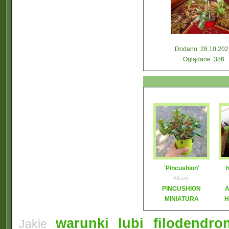
Dodano: 28.10.202
Oglądane: 386
'Pincushion'
Album:
PINCUSHION
A
MINIATURA
H
warunki lubi filodendro
Jakie