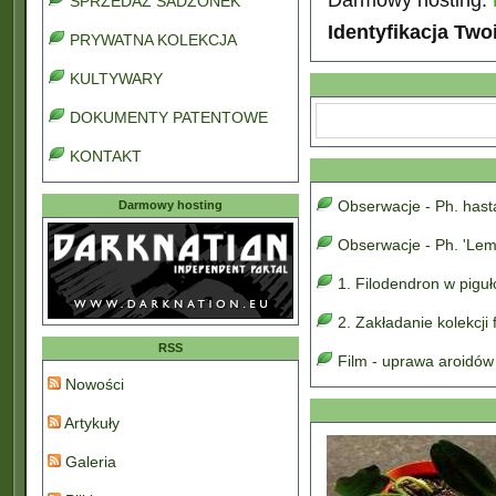
SPRZEDAŻ SADZONEK
Identyfikacja Two
PRYWATNA KOLEKCJA
KULTYWARY
DOKUMENTY PATENTOWE
KONTAKT
Obserwacje - Ph. has
Darmowy hosting
Obserwacje - Ph. 'Lem
1. Filodendron w pigu
2. Zakładanie kolekcji
RSS
Film - uprawa aroidów
Nowości
Artykuły
Galeria