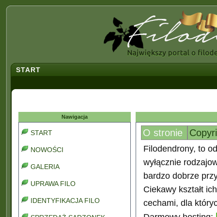
START
Nawigacja
O stronie
Copyr
START
Filodendrony, to od
NOWOŚCI
wyłącznie rodzajo
GALERIA
bardzo dobrze prz
UPRAWA FILO
Ciekawy kształt ic
IDENTYFIKACJA FILO
cechami, dla który
Darmowy hosting: