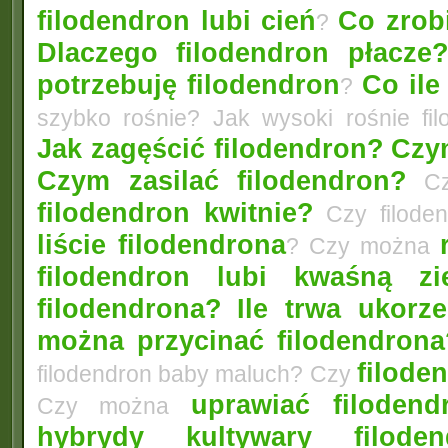
filodendron lubi cień
Co zrobi
?
Dlaczego filodendron płacze
potrzebuję filodendron
Co ile
?
szybko rośnie? Jak wysoki rośnie fi
Jak zagęścić filodendron?
Czym
Czym zasilać filodendron?
Czy
filodendron kwitnie?
Czy filode
liście filodendrona
? Czy można
filodendron lubi kwaśną zi
filodendrona?
Ile trwa ukorz
można przycinać filodendrona
filoden
filodendron baby maluch? Czy
uprawiać filoden
Czy można
hybrydy kultywary filod