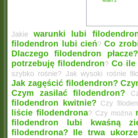
RUBY 2
warunki lubi filodendro
Jakie
filodendron lubi cień
Co zrobi
?
Dlaczego filodendron płacze
potrzebuję filodendron
Co ile
?
szybko rośnie? Jak wysoki rośnie fi
Jak zagęścić filodendron?
Czym
Czym zasilać filodendron?
Czy
filodendron kwitnie?
Czy filode
liście filodendrona
? Czy można
filodendron lubi kwaśną zi
filodendrona?
Ile trwa ukorz