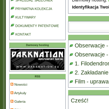
SPRZEDAŻ SADZONEK
Identyfikacja Two
PRYWATNA KOLEKCJA
KULTYWARY
DOKUMENTY PATENTOWE
KONTAKT
Obserwacje -
Darmowy hosting
Obserwacje - 
1. Filodendro
2. Zakładanie
RSS
Film - upraw
Nowości
Artykuły
Cześć!
Galeria