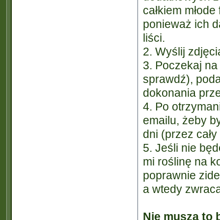
całkiem młode f
ponieważ ich d
liści.
2. Wyślij zdjęc
3. Poczekaj na
sprawdź), poda
dokonania prz
4. Po otrzyman
emailu, żeby by
dni (przez cały 
5. Jeśli nie b
mi roślinę na k
poprawnie ziden
a wtedy zwraca
Nie muszą to 