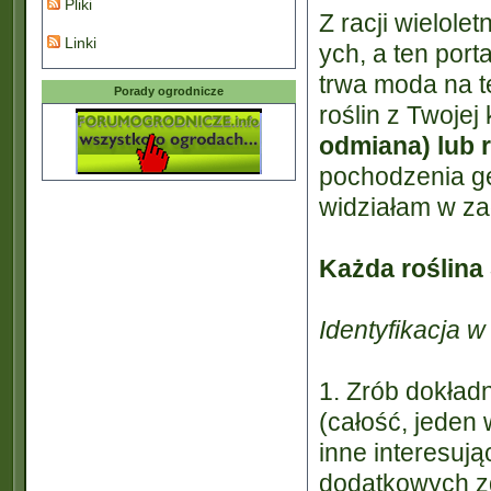
Pliki
Z racji wielole
Linki
ych, a ten port
trwa moda na te
Porady ogrodnicze
roślin z Twojej 
odmiana) lub
pochodzenia g
widziałam w za
Każda roślina 
Identyfikacja w
1. Zrób dokład
(całość, jeden 
inne interesują
dodatkowych zd