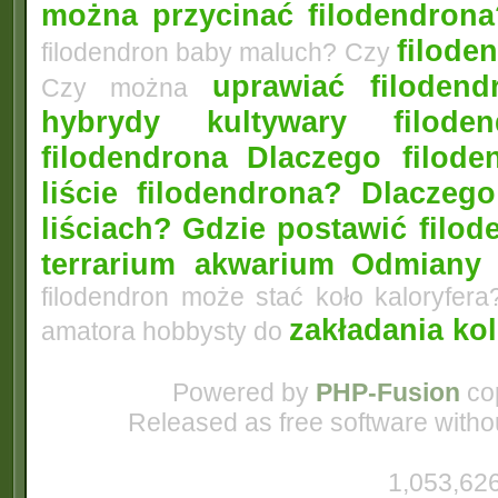
można przycinać filodendrona
filoden
filodendron baby maluch? Czy
uprawiać filoden
Czy można
hybrydy kultywary filod
filodendrona
Dlaczego filode
liście filodendrona? Dlacze
liściach?
Gdzie postawić filo
terrarium akwarium
Odmiany 
filodendron może stać koło kaloryfera
zakładania ko
amatora hobbysty do
Powered by
PHP-Fusion
cop
Released as free software witho
1,053,626