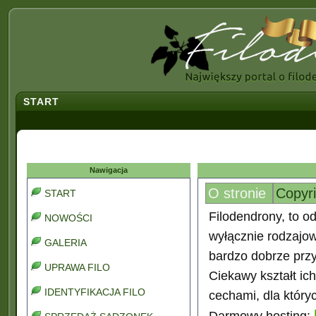
START
Nawigacja
O stronie
Copyr
START
Filodendrony, to od
NOWOŚCI
wyłącznie rodzajo
GALERIA
bardzo dobrze prz
UPRAWA FILO
Ciekawy kształt ic
IDENTYFIKACJA FILO
cechami, dla który
Darmowy hosting: