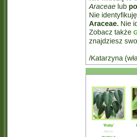
Araceae
lub
po
Nie identyfikuj
Araceae.
Nie id
Zobacz także
G
znajdziesz swoj
/Katarzyna (wła
'Ruby'
Album: