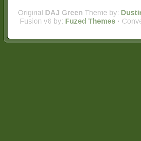
Original
DAJ Green
Theme by:
Dusti
Fusion v6 by:
Fuzed Themes
·
Conve