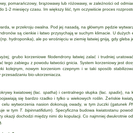
rdowy, pomarańczowy, brązowawy lub różowawy, w zależności od odmiany
a do 1-2 miesięcy czasu. Im większy liść, tym oczywiście proces rozpros
twarda, w przekroju owalna. Pod jej nasadą, na głównym pędzie wytwar
endronów są cienkie i łatwo przysychają w suchym klimacie. U dużych 
(np. hydroponika), ale po wrośnięciu w ziemię łatwiej gniją, gdy gleba j
yżej; grubo korzeniowe filodendrony łatwiej zalać i trudniej uratować
ać tego zabiegu z powodu łatwości gnicia. System korzeniowy jest dosy
ęki kolejnym, nowym korzeniom czepnym i w taki sposób stabilizowa
 przesadzaniu bio-ukorzeniacza.
 okrywy kwiatowej (łac.
spatha
) i centralnego słupka (łac.
spadix
), na 
ojawiają się bardzo rzadko i tylko u wiekowych roślin. Żeńskie kwiat
w celu wytworzenia nasion dokonują owady, w tym żuczki (gatunek
P
uje w tym
T. bipinnatifidum
). Specyficzna budowa kwiatostanu powodu
y okazji dochodzi między nimi do kopulacji. Co najmniej dwukrotnie od
ą.