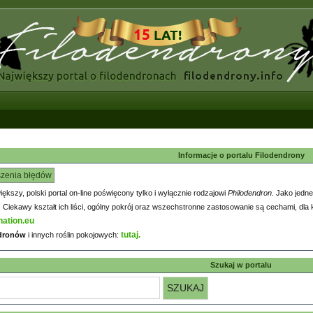
Informacje o portalu Filodendrony
szenia błędów
większy, polski portal on-line poświęcony tylko i wyłącznie rodzajowi
Philodendron
. Jako jedne
iekawy kształt ich liści, ogólny pokrój oraz wszechstronne zastosowanie są cechami, dla k
nation.eu
tutaj.
ndronów
i innych roślin pokojowych:
Szukaj w portalu