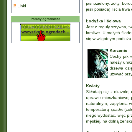
jasnozielony, żółty, bo
Linki
jeśli posiada) liścia trw
Porady ogrodnicze
Łodyżka liściowa
Jest z reguły sztywna, 
łamliwe. U małych filod
się w wilgotnym podłożu 
Korzenie
Cechy jak w
należy unik
drzewa dzi
używać przy
Kwiaty
Składają się z okazałej
uprawie mieszkaniowej p
naturalnym, zapylenia 
temperaturą
spadix
(cel
niego wydostać, więc prz
męskiej, na dolną żeńsk