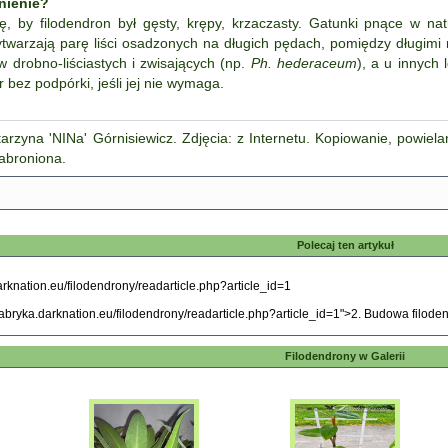
tnienie?
ę, by filodendron był gęsty, krępy, krzaczasty. Gatunki pnące w na
twarzają parę liści osadzonych na długich pędach, pomiędzy długimi m
w drobno-liściastych i zwisających (np.
Ph. hederaceum
), a u innych 
er bez podpórki, jeśli jej nie wymaga.
arzyna 'NINa' Górnisiewicz. Zdjęcia: z Internetu. Kopiowanie, powiela
zabroniona.
Polecaj ten artykuł
Filodendrony w Galerii