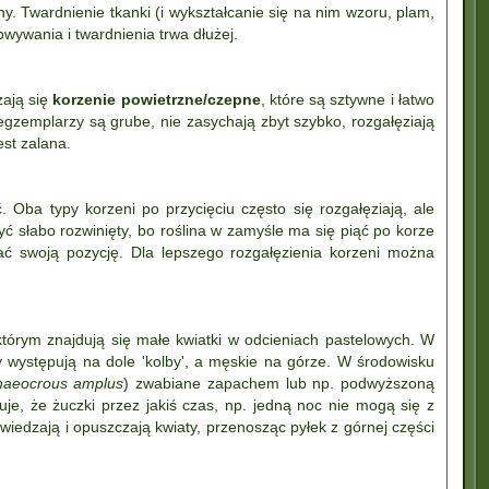
. Twardnienie tkanki (i wykształcanie się na nim wzoru, plam,
towywania i twardnienia trwa dłużej.
zają się
korzenie powietrzne/czepne
, które są sztywne i łatwo
egzemplarzy są grube, nie zasychają zbyt szybko, rozgałęziają
est zalana.
. Oba typy korzeni po przycięciu często się rozgałęziają, ale
ć słabo rozwinięty, bo roślina w zamyśle ma się piąć po korze
ć swoją pozycję. Dla lepszego rozgałęzienia korzeni można
którym znajdują się małe kwiatki w odcieniach pastelowych. W
y występują na dole 'kolby', a męskie na górze. W środowisku
haeocrous amplus
) zwabiane zapachem lub np. podwyższoną
je, że żuczki przez jakiś czas, np. jedną noc nie mogą się z
wiedzają i opuszczają kwiaty, przenosząc pyłek z górnej części