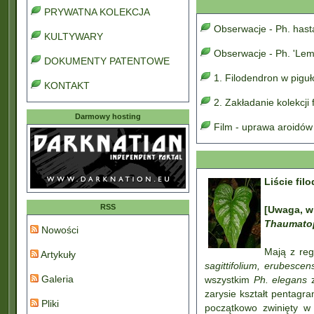
PRYWATNA KOLEKCJA
Obserwacje - Ph. has
KULTYWARY
Obserwacje - Ph. 'Lem
DOKUMENTY PATENTOWE
1. Filodendron w pigu
KONTAKT
2. Zakładanie kolekcji
Darmowy hosting
Film - uprawa aroidów
Liście fi
RSS
[Uwaga, w
Thaumato
Nowości
Mają z reg
Artykuły
sagittifolium, erubescen
Galeria
wszystkim
Ph. elegans
z
zarysie kształt pentagra
Pliki
początkowo zwinięty w 