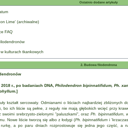
Ostatnio dodane artykuły
tatum
on Lime' (archiwalne)
łce FAQ
 filodendronów
 w kulturach tkankowych
2. Budowa filodendrona
lodendronów
 2018 r., po badaniach DNA,
Philodendron bipinnatifidum, Ph. xa
phyllum
.]
uły kształt sercowaty. Odmianami o liściach najbardziej zbliżonych
s
, bo ich liście są pełne, z reguły nie mają głębokich wcięć przy kra
 swoimi srebrzysto-zielonymi "paluszkami", oraz
Ph. bipinnatifidum, 
mu. Nowe liście tworzą się albo z łodygi (
Ph. bipinnatifidum
i 'krzacza
rurkę, a po paru dniach rozprostowuje się jedna jego część, a n