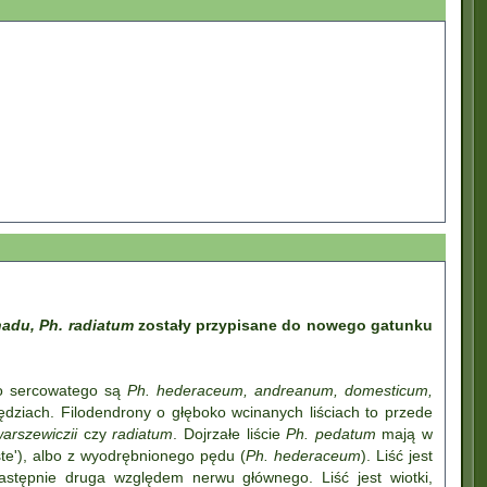
nadu, Ph. radiatum
zostały przypisane do nowego gatunku
 do sercowatego są
Ph. hederaceum, andreanum, domesticum,
wędziach. Filodendrony o głęboko wcinanych liściach to przede
warszewiczii
czy
radiatum
. Dojrzałe liście
Ph. pedatum
mają w
ste'), albo z wyodrębnionego pędu (
Ph. hederaceum
). Liść jest
astępnie druga względem nerwu głównego. Liść jest wiotki,