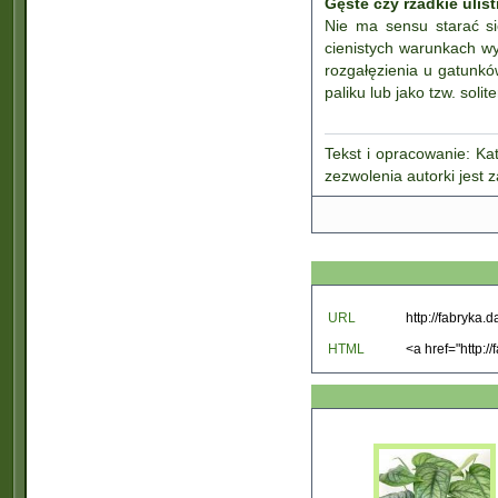
Gęste czy rzadkie ulis
Nie ma sensu starać si
cienistych warunkach wy
rozgałęzienia u gatunkó
paliku lub jako tzw. solit
Tekst i opracowanie: Kat
zezwolenia autorki jest 
URL
HTML