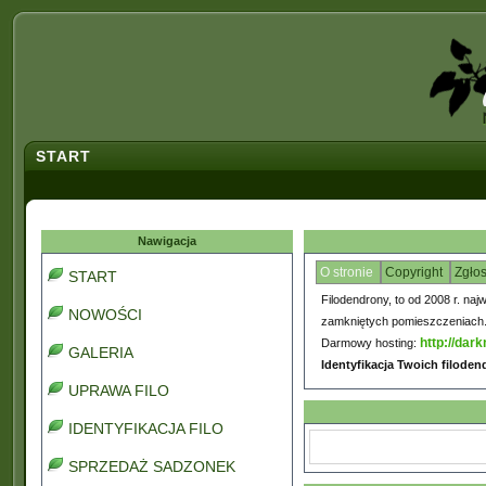
START
Nawigacja
O stronie
Copyright
Zgło
START
Filodendrony, to od 2008 r. naj
NOWOŚCI
zamkniętych pomieszczeniach. C
http://dark
Darmowy hosting:
GALERIA
Identyfikacja Twoich filode
UPRAWA FILO
IDENTYFIKACJA FILO
SPRZEDAŻ SADZONEK