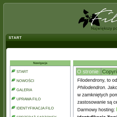
START
Nawigacja
O stronie
Copyr
START
Filodendrony, to od
NOWOŚCI
Philodendron
. Jak
GALERIA
w zamkniętych pomi
UPRAWA FILO
zastosowanie są ce
IDENTYFIKACJA FILO
Darmowy hosting: