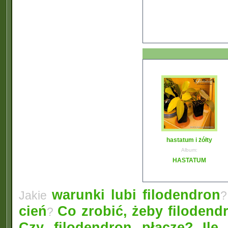
hastatum i żółty
Album:
HASTATUM
warunki lubi filodendron
Jakie
?
cień
Co zrobić, żeby filodendr
?
Czy filodendron płacze?
Ile