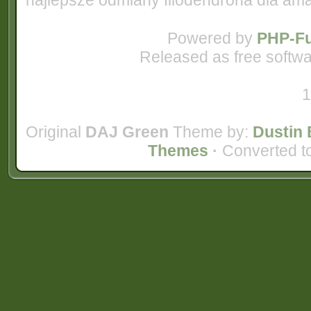
najlepsze odmiany filodendrona dla am
Powered by
PHP-Fu
Released as free softwa
1
Original
DAJ Green
Theme by:
Dustin 
Themes
·
Converted t