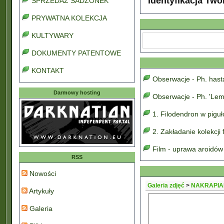
Identyfikacja Two
SPRZEDAŻ SADZONEK
PRYWATNA KOLEKCJA
KULTYWARY
DOKUMENTY PATENTOWE
KONTAKT
Obserwacje - Ph. has
Darmowy hosting
Obserwacje - Ph. 'Lem
1. Filodendron w pigu
2. Zakładanie kolekcji
Film - uprawa aroidów
RSS
Nowości
Galeria zdjęć
>
NAKRAPIA
Artykuły
Galeria