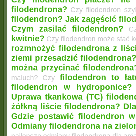
filodendrona?
Czy filodendron szy
filodendron? Jak zagęścić fil
Czym zasilać filodendron?
Czy
kwitnie?
Czy filodendron może stać 
rozmnożyć filodendrona z liśc
ziemi przesadzić filodendrona
można przycinać filodendrona
filodendron to łat
maluch? Czy
filodendron w hydroponice?
Uprawa tkankowa (TC) filoden
żółkną liście filodendrona? D
Gdzie postawić filodendron 
Odmiany filodendrona na zielo