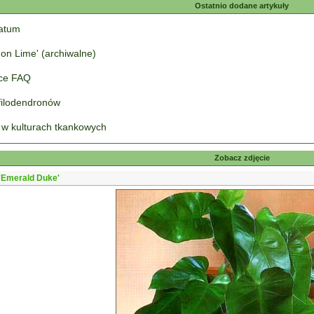
Ostatnio dodane artykuły
tatum
on Lime' (archiwalne)
łce FAQ
 filodendronów
 w kulturach tkankowych
Zobacz zdjęcie
'Emerald Duke'