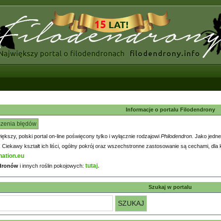
Informacje o portalu Filodendrony
szenia błędów
większy, polski portal on-line poświęcony tylko i wyłącznie rodzajowi
Philodendron
. Jako jedne
iekawy kształt ich liści, ogólny pokrój oraz wszechstronne zastosowanie są cechami, dla k
nation.eu
tutaj.
ndronów
i innych roślin pokojowych:
Szukaj w portalu