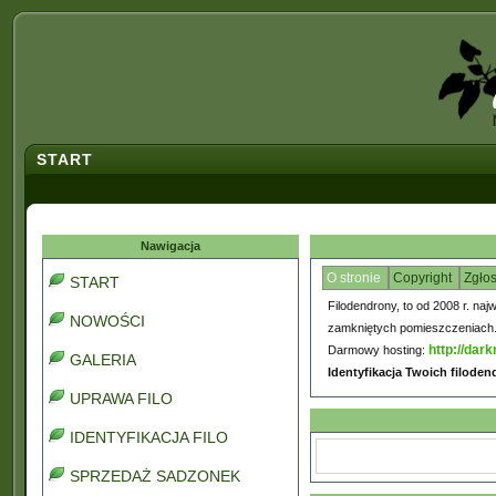
START
Nawigacja
O stronie
Copyright
Zgło
START
Filodendrony, to od 2008 r. naj
NOWOŚCI
zamkniętych pomieszczeniach. C
http://dark
Darmowy hosting:
GALERIA
Identyfikacja Twoich filode
UPRAWA FILO
IDENTYFIKACJA FILO
SPRZEDAŻ SADZONEK