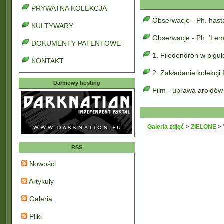
PRYWATNA KOLEKCJA
Obserwacje - Ph. has
KULTYWARY
Obserwacje - Ph. 'Lem
DOKUMENTY PATENTOWE
1. Filodendron w pigu
KONTAKT
2. Zakładanie kolekcji
Darmowy hosting
Film - uprawa aroidów
Galeria zdjęć
>
ZIELONE
>
RSS
Nowości
Artykuły
Galeria
Pliki