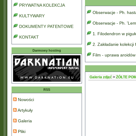
PRYWATNA KOLEKCJA
Obserwacje - Ph. has
KULTYWARY
Obserwacje - Ph. 'Lem
DOKUMENTY PATENTOWE
1. Filodendron w pigu
KONTAKT
2. Zakładanie kolekcji
Darmowy hosting
Film - uprawa aroidów
Galeria zdjęć
>
ŻÓŁTE PO
RSS
Nowości
Artykuły
Galeria
Pliki