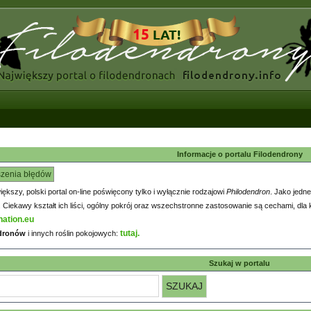
Informacje o portalu Filodendrony
szenia błędów
większy, polski portal on-line poświęcony tylko i wyłącznie rodzajowi
Philodendron
. Jako jedne
iekawy kształt ich liści, ogólny pokrój oraz wszechstronne zastosowanie są cechami, dla k
nation.eu
tutaj.
ndronów
i innych roślin pokojowych:
Szukaj w portalu