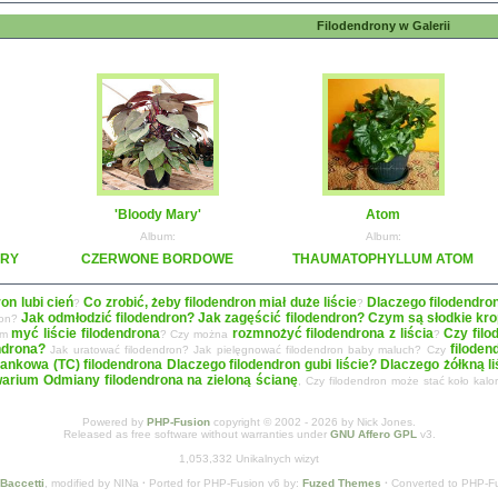
Filodendrony w Galerii
'Bloody Mary'
Atom
Album:
Album:
ARY
CZERWONE BORDOWE
THAUMATOPHYLLUM ATOM
ron lubi cień
Co zrobić, żeby filodendron miał duże liście
Dlaczego filodendro
?
?
Jak odmłodzić filodendron? Jak zagęścić filodendron?
Czym są słodkie krop
ron?
myć liście filodendrona
rozmnożyć filodendrona z liścia
Czy filo
zym
? Czy można
?
ndrona?
filoden
Jak uratować filodendron? Jak pielęgnować filodendron baby maluch? Czy
ankowa (TC) filodendrona
Dlaczego filodendron gubi liście? Dlaczego żółkną 
warium
Odmiany filodendrona na zieloną ścianę
, Czy filodendron może stać koło kal
Powered by
PHP-Fusion
copyright © 2002 - 2026 by Nick Jones.
Released as free software without warranties under
GNU Affero GPL
v3.
1,053,332 Unikalnych wizyt
 Baccetti
, modified by NINa
·
Ported for PHP-Fusion v6 by:
Fuzed Themes
·
Converted to PHP-F