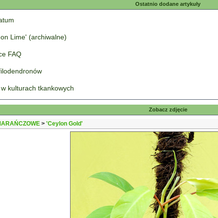
Ostatnio dodane artykuły
tatum
on Lime' (archiwalne)
łce FAQ
 filodendronów
 w kulturach tkankowych
Zobacz zdjęcie
MARAŃCZOWE
>
'Ceylon Gold'