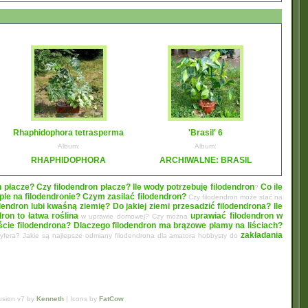
Rhaphidophora tetrasperma
'Brasil' 6
Album:
Album:
RHAPHIDOPHORA
ARCHIWALNE: BRASIL
n płacze? Czy filodendron płacze?
Ile wody potrzebuję filodendron
Co ile
?
le na filodendronie?
Czym zasilać filodendron?
Czy filodendron może stać na
dendron lubi kwaśną ziemię? Do jakiej ziemi przesadzić filodendrona?
Ile
dron to łatwa roślina
uprawiać filodendron w
w uprawie domowej? Czy można
liście filodendrona? Dlaczego filodendron ma brązowe plamy na liściach?
zakładania
oryfera? Jakie są najlepsze odmiany filodendrona dla amatora hobbysty do
usion v7 by
Kenneth
| Icons by
FatCow