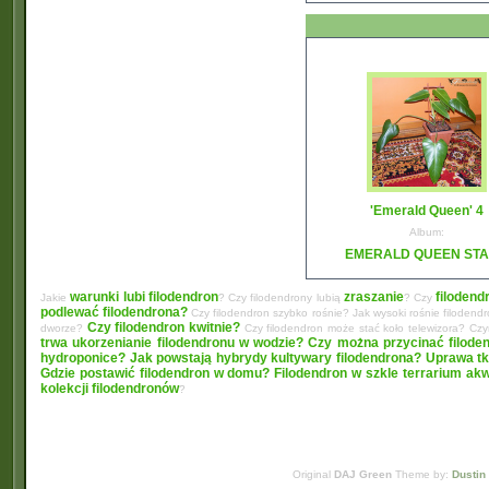
'Emerald Queen' 4
Album:
EMERALD QUEEN ST
warunki lubi filodendron
zraszanie
filodend
Jakie
? Czy filodendrony lubią
? Czy
podlewać filodendrona?
Czy filodendron szybko rośnie? Jak wysoki rośnie filodend
Czy filodendron kwitnie?
dworze?
Czy filodendron może stać koło telewizora? C
trwa ukorzenianie filodendronu w wodzie?
Czy można przycinać filode
hydroponice?
Jak powstają hybrydy kultywary filodendrona? Uprawa tk
Gdzie postawić filodendron w domu?
Filodendron w szkle terrarium ak
kolekcji filodendronów
?
Original
DAJ Green
Theme by:
Dustin