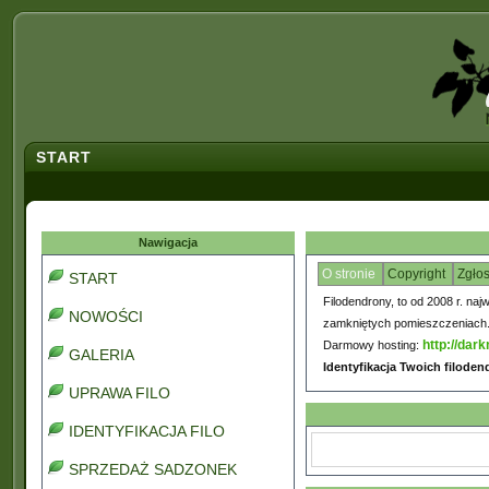
START
Nawigacja
O stronie
Copyright
Zgło
START
Filodendrony, to od 2008 r. naj
NOWOŚCI
zamkniętych pomieszczeniach. C
http://dark
Darmowy hosting:
GALERIA
Identyfikacja Twoich filode
UPRAWA FILO
IDENTYFIKACJA FILO
SPRZEDAŻ SADZONEK