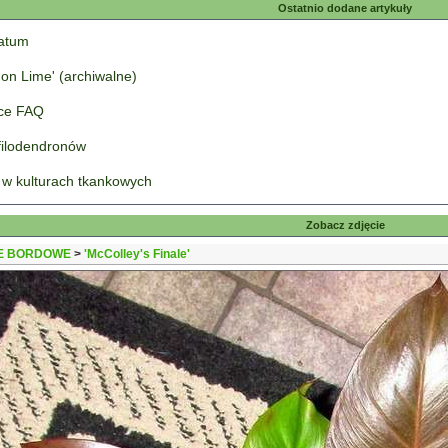
Ostatnio dodane artykuły
tatum
on Lime' (archiwalne)
łce FAQ
 filodendronów
 w kulturach tkankowych
Zobacz zdjęcie
E BORDOWE
>
'McColley's Finale'