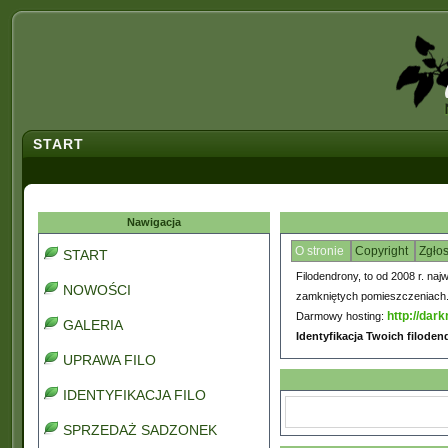
START
Nawigacja
O stronie
Copyright
Zgło
START
Filodendrony, to od 2008 r. naj
NOWOŚCI
zamkniętych pomieszczeniach. C
http://dark
Darmowy hosting:
GALERIA
Identyfikacja Twoich filode
UPRAWA FILO
IDENTYFIKACJA FILO
SPRZEDAŻ SADZONEK