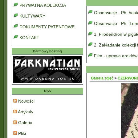
PRYWATNA KOLEKCJA
Obserwacje - Ph. has
KULTYWARY
Obserwacje - Ph. 'Lem
DOKUMENTY PATENTOWE
1. Filodendron w pigu
KONTAKT
2. Zakładanie kolekcji
Darmowy hosting
Film - uprawa aroidów
Galeria zdjęć
>
CZERWON
RSS
Nowości
Artykuły
Galeria
Pliki