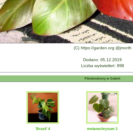
(C) https://garden.org @jmorth
Dodano: 05.12.2019
Liczba wyświetleń: 898
Filodendrony w Galerii
'Brasil' 4
melanochrysum 3