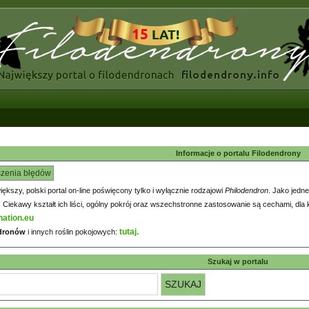
Informacje o portalu Filodendrony
szenia błędów
większy, polski portal on-line poświęcony tylko i wyłącznie rodzajowi
Philodendron
. Jako jedne
iekawy kształt ich liści, ogólny pokrój oraz wszechstronne zastosowanie są cechami, dla k
nation.eu
tutaj.
ndronów
i innych roślin pokojowych:
Szukaj w portalu