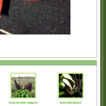
Dracunculus vulgaris
'Emerald Queen'