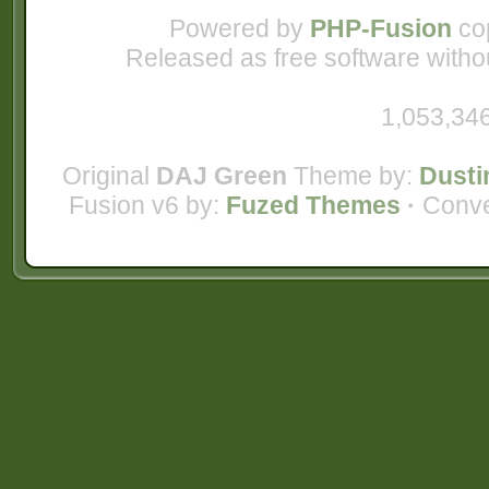
Powered by
PHP-Fusion
cop
Released as free software witho
1,053,346
Original
DAJ Green
Theme by:
Dusti
Fusion v6 by:
Fuzed Themes
·
Conve