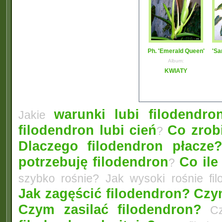
Ph. 'Emerald Queen'
'Sa
Album:
KWIATY
warunki lubi filodendro
Jakie
filodendron lubi cień
Co zrobi
?
Dlaczego filodendron płacze
potrzebuję filodendron
Co ile
?
szybko rośnie? Jak wysoki rośnie fi
Jak zagęścić filodendron?
Czym
Czym zasilać filodendron?
Czy