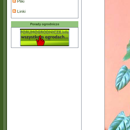
Pliki
Linki
Porady ogrodnicze