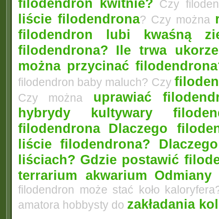
filodendron kwitnie?
Czy filode
liście filodendrona
? Czy można
filodendron lubi kwaśną zi
filodendrona?
Ile trwa ukorz
można przycinać filodendrona
filoden
filodendron baby maluch? Czy
uprawiać filoden
Czy można
hybrydy kultywary filod
filodendrona
Dlaczego filode
liście filodendrona? Dlacze
liściach?
Gdzie postawić filo
terrarium akwarium
Odmiany 
filodendron może stać koło kaloryfera
zakładania ko
amatora hobbysty do