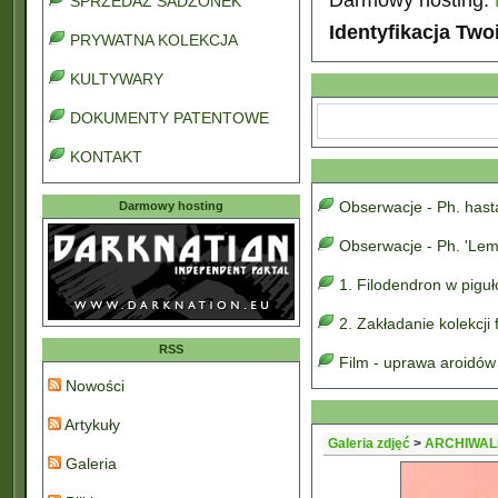
SPRZEDAŻ SADZONEK
Identyfikacja Two
PRYWATNA KOLEKCJA
KULTYWARY
DOKUMENTY PATENTOWE
KONTAKT
Obserwacje - Ph. has
Darmowy hosting
Obserwacje - Ph. 'Lem
1. Filodendron w pigu
2. Zakładanie kolekcji
RSS
Film - uprawa aroidów
Nowości
Artykuły
Galeria zdjęć
>
ARCHIWAL
Galeria