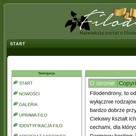
START
Nawigacja
O stronie
Copyr
START
Filodendrony, to od
NOWOŚCI
wyłącznie rodzajo
GALERIA
bardzo dobrze prz
UPRAWA FILO
Ciekawy kształt ic
IDENTYFIKACJA FILO
cechami, dla który
Darmowy hosting: