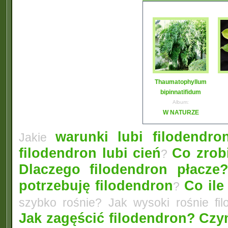
Thaumatophyllum
bipinnatifidum
Album:
W NATURZE
warunki lubi filodendro
Jakie
filodendron lubi cień
Co zrobi
?
Dlaczego filodendron płacze
potrzebuję filodendron
Co ile
?
szybko rośnie? Jak wysoki rośnie fi
Jak zagęścić filodendron?
Czym