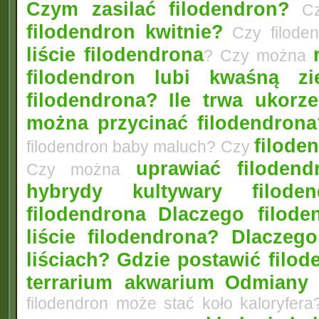
Czym zasilać filodendron?
Czy
filodendron kwitnie?
Czy filode
liście filodendrona
? Czy można
filodendron lubi kwaśną zi
filodendrona?
Ile trwa ukorz
można przycinać filodendrona
filoden
filodendron baby maluch? Czy
uprawiać filoden
Czy można
hybrydy kultywary filod
filodendrona
Dlaczego filode
liście filodendrona? Dlacze
liściach?
Gdzie postawić filo
terrarium akwarium
Odmiany 
filodendron może stać koło kaloryfera