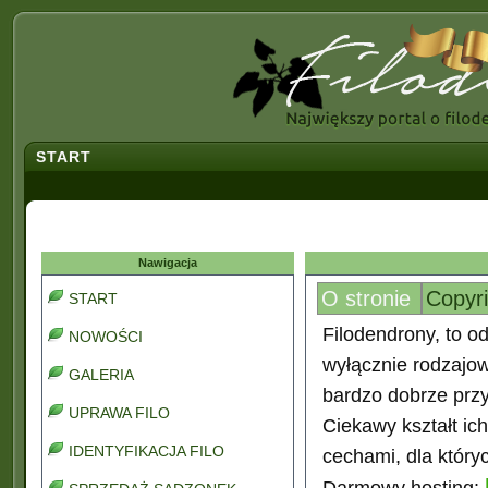
START
Nawigacja
O stronie
Copyr
START
Filodendrony, to od
NOWOŚCI
wyłącznie rodzajo
GALERIA
bardzo dobrze prz
UPRAWA FILO
Ciekawy kształt ic
IDENTYFIKACJA FILO
cechami, dla który
Darmowy hosting: