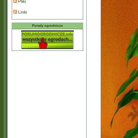
Pliki
Linki
Porady ogrodnicze