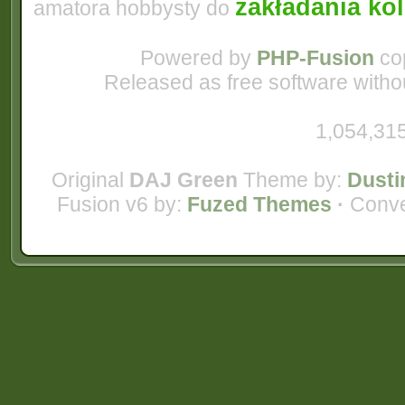
zakładania ko
amatora hobbysty do
Powered by
PHP-Fusion
cop
Released as free software witho
1,054,315
Original
DAJ Green
Theme by:
Dusti
Fusion v6 by:
Fuzed Themes
·
Conve