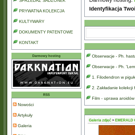
SPRZEDAŻ SADZONEK
Identyfikacja Two
PRYWATNA KOLEKCJA
KULTYWARY
DOKUMENTY PATENTOWE
KONTAKT
Obserwacje - Ph. has
Darmowy hosting
Obserwacje - Ph. 'Lem
1. Filodendron w pigu
2. Zakładanie kolekcji
RSS
Film - uprawa aroidów
Nowości
Artykuły
Galeria zdjęć
>
EMERALD 
Galeria