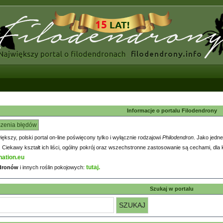
Informacje o portalu Filodendrony
szenia błędów
większy, polski portal on-line poświęcony tylko i wyłącznie rodzajowi
Philodendron
. Jako jedne
iekawy kształt ich liści, ogólny pokrój oraz wszechstronne zastosowanie są cechami, dla k
nation.eu
tutaj.
ndronów
i innych roślin pokojowych:
Szukaj w portalu