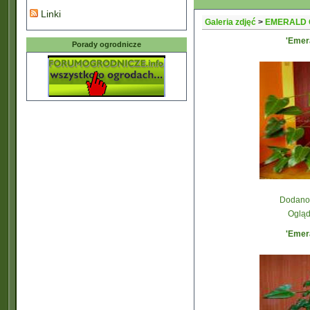
Linki
Galeria zdjęć
>
EMERALD 
'Emer
Porady ogrodnicze
Dodano:
Ogląd
'Emer