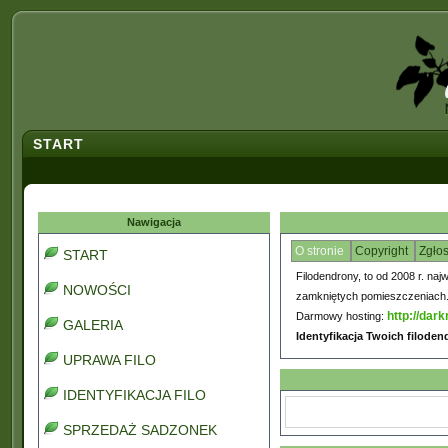
START
Nawigacja
O stronie
Copyright
Zgło
START
Filodendrony, to od 2008 r. naj
NOWOŚCI
zamkniętych pomieszczeniach. C
http://dark
Darmowy hosting:
GALERIA
Identyfikacja Twoich filode
UPRAWA FILO
IDENTYFIKACJA FILO
SPRZEDAŻ SADZONEK