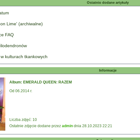
Ostatnio dodane artykuły
tatum
on Lime' (archiwalne)
łce FAQ
 filodendronów
 w kulturach tkankowych
Informacje
Album: EMERALD QUEEN: RAZEM
Od 06.2014 r.
Liczba zdjęć: 10
Ostatnie zdjęcie dodane przez
admin
dnia 28.10.2023 22:21