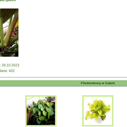
ald Queen
 28.10.2023
dane: 402
Filodendrony w Galerii