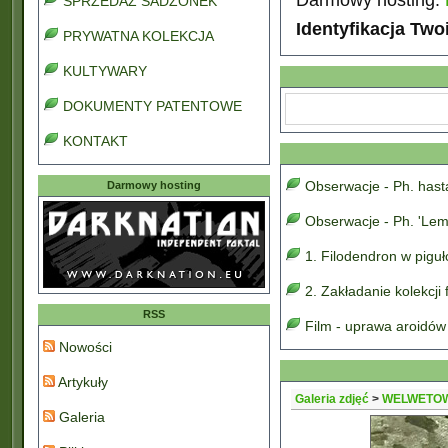
SPRZEDAŻ SADZONEK
Identyfikacja Two
PRYWATNA KOLEKCJA
KULTYWARY
DOKUMENTY PATENTOWE
KONTAKT
Obserwacje - Ph. has
Darmowy hosting
Obserwacje - Ph. 'Lem
1. Filodendron w pigu
2. Zakładanie kolekcji
RSS
Film - uprawa aroidów
Nowości
Artykuły
Galeria zdjęć
>
WELWETO
Galeria