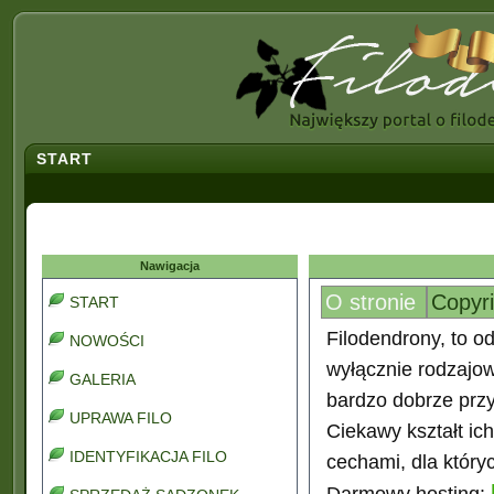
START
Nawigacja
O stronie
Copyr
START
Filodendrony, to od
NOWOŚCI
wyłącznie rodzajo
GALERIA
bardzo dobrze prz
UPRAWA FILO
Ciekawy kształt ic
IDENTYFIKACJA FILO
cechami, dla który
Darmowy hosting: