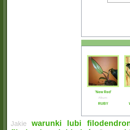
'New Red'
Album:
RUBY
warunki lubi filodendro
Jakie