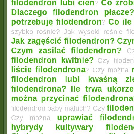
filodendron lubi cień
Co zrobi
?
Dlaczego filodendron płacze
potrzebuję filodendron
Co ile
?
szybko rośnie? Jak wysoki rośnie fi
Jak zagęścić filodendron?
Czym
Czym zasilać filodendron?
Czy
filodendron kwitnie?
Czy filode
liście filodendrona
? Czy można
filodendron lubi kwaśną zi
filodendrona?
Ile trwa ukorz
można przycinać filodendrona
filoden
filodendron baby maluch? Czy
uprawiać filoden
Czy można
hybrydy kultywary filod