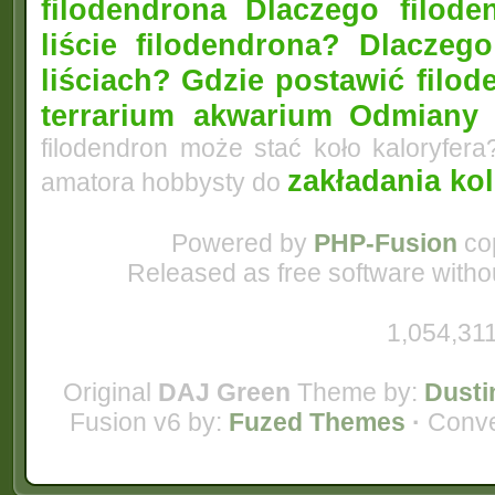
filodendrona
Dlaczego filode
liście filodendrona? Dlacze
liściach?
Gdzie postawić filo
terrarium akwarium
Odmiany 
filodendron może stać koło kaloryfera
zakładania ko
amatora hobbysty do
Powered by
PHP-Fusion
cop
Released as free software witho
1,054,311
Original
DAJ Green
Theme by:
Dusti
Fusion v6 by:
Fuzed Themes
·
Conve