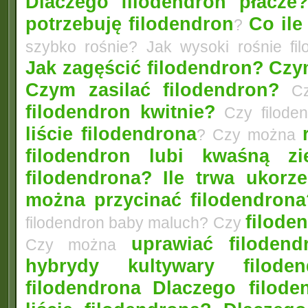
Dlaczego filodendron płacze
potrzebuję filodendron
Co ile
?
szybko rośnie? Jak wysoki rośnie fi
Jak zagęścić filodendron?
Czym
Czym zasilać filodendron?
Czy
filodendron kwitnie?
Czy filode
liście filodendrona
? Czy można
filodendron lubi kwaśną zi
filodendrona?
Ile trwa ukorz
można przycinać filodendrona
filoden
filodendron baby maluch? Czy
uprawiać filoden
Czy można
hybrydy kultywary filod
filodendrona
Dlaczego filode