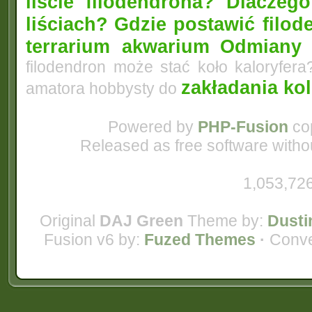
liście filodendrona? Dlacze
liściach?
Gdzie postawić filo
terrarium akwarium
Odmiany 
filodendron może stać koło kaloryfera
zakładania ko
amatora hobbysty do
Powered by
PHP-Fusion
cop
Released as free software witho
1,053,726
Original
DAJ Green
Theme by:
Dusti
Fusion v6 by:
Fuzed Themes
·
Conve