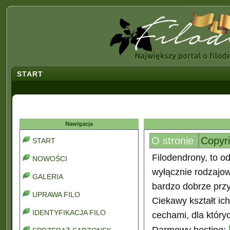
START
Nawigacja
O stronie
Copyr
START
Filodendrony, to od
NOWOŚCI
wyłącznie rodzajo
GALERIA
bardzo dobrze prz
UPRAWA FILO
Ciekawy kształt ic
IDENTYFIKACJA FILO
cechami, dla który
Darmowy hosting: