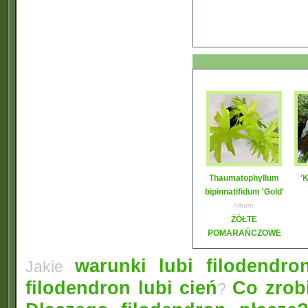
Thaumatophyllum
'
bipinnatifidum 'Gold'
Album:
ŻÓŁTE
POMARAŃCZOWE
warunki lubi filodendro
Jakie
filodendron lubi cień
Co zrobi
?