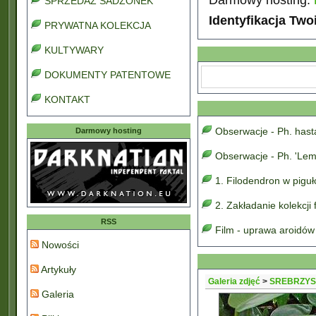
SPRZEDAŻ SADZONEK
Identyfikacja Two
PRYWATNA KOLEKCJA
KULTYWARY
DOKUMENTY PATENTOWE
KONTAKT
Obserwacje - Ph. has
Darmowy hosting
Obserwacje - Ph. 'Lem
1. Filodendron w pigu
2. Zakładanie kolekcji
RSS
Film - uprawa aroidów
Nowości
Artykuły
Galeria zdjęć
>
SREBRZYS
Galeria