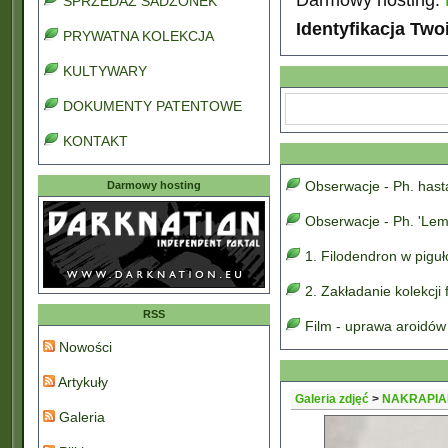
SPRZEDAŻ SADZONEK
Identyfikacja Two
PRYWATNA KOLEKCJA
KULTYWARY
DOKUMENTY PATENTOWE
KONTAKT
Obserwacje - Ph. has
Darmowy hosting
Obserwacje - Ph. 'Lem
1. Filodendron w pigu
2. Zakładanie kolekcji
RSS
Film - uprawa aroidów
Nowości
Artykuły
Galeria zdjęć
>
NAKRAPIA
Galeria