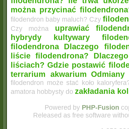
filodendrona?
Ile trwa ukorz
można przycinać filodendrona
filoden
filodendron baby maluch? Czy
uprawiać filoden
Czy można
hybrydy kultywary filod
filodendrona
Dlaczego filode
liście filodendrona? Dlacze
liściach?
Gdzie postawić filo
terrarium akwarium
Odmiany 
filodendron może stać koło kaloryfera
zakładania ko
amatora hobbysty do
Powered by
PHP-Fusion
cop
Released as free software witho