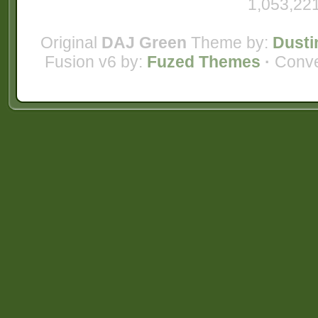
1,053,221
Original
DAJ Green
Theme by:
Dusti
Fusion v6 by:
Fuzed Themes
·
Conve