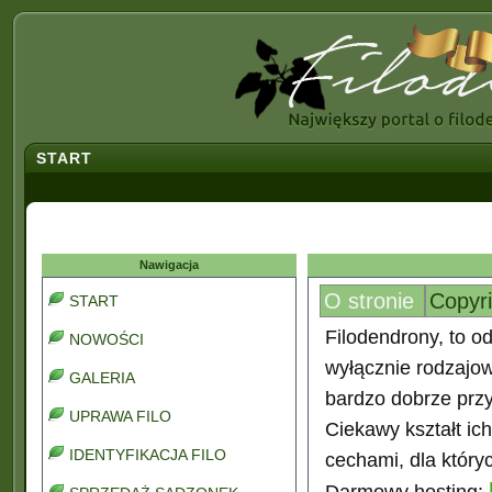
START
Nawigacja
O stronie
Copyr
START
Filodendrony, to od
NOWOŚCI
wyłącznie rodzajo
GALERIA
bardzo dobrze prz
UPRAWA FILO
Ciekawy kształt ic
IDENTYFIKACJA FILO
cechami, dla który
Darmowy hosting: