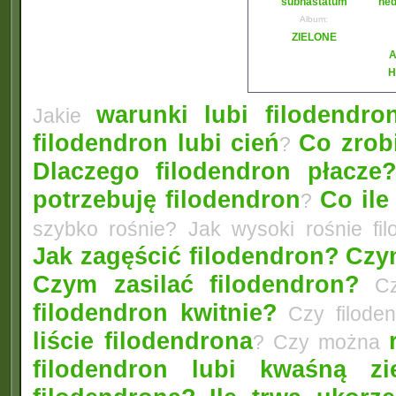
subhastatum
he
Album:
ZIELONE
A
H
warunki lubi filodendro
Jakie
filodendron lubi cień
Co zrobi
?
Dlaczego filodendron płacze
potrzebuję filodendron
Co ile
?
szybko rośnie? Jak wysoki rośnie fi
Jak zagęścić filodendron?
Czym
Czym zasilać filodendron?
Czy
filodendron kwitnie?
Czy filode
liście filodendrona
? Czy można
filodendron lubi kwaśną zi