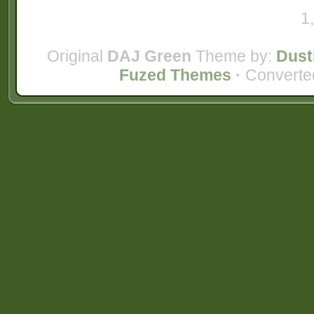
1
Original
DAJ Green
Theme by:
Dust
Fuzed Themes
·
Converte