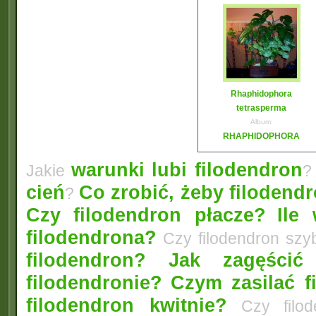
Rhaphidophora
tetrasperma
Album:
RHAPHIDOPHORA
warunki lubi filodendron
Jakie
?
cień
Co zrobić, żeby filodendr
?
Czy filodendron płacze?
Ile
filodendrona?
Czy filodendron szyb
filodendron? Jak zagęścić 
filodendronie?
Czym zasilać f
filodendron kwitnie?
Czy filod