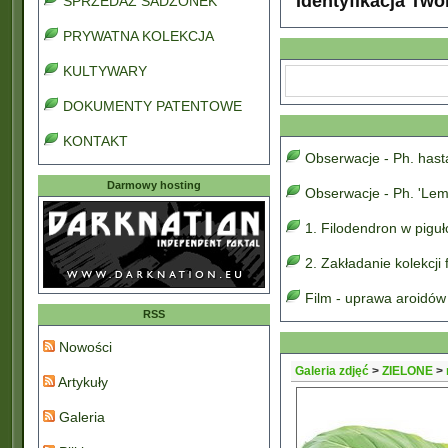
Identyfikacja Two
SPRZEDAŻ SADZONEK
PRYWATNA KOLEKCJA
KULTYWARY
DOKUMENTY PATENTOWE
KONTAKT
Obserwacje - Ph. has
Darmowy hosting
Obserwacje - Ph. 'Lem
1. Filodendron w pigu
2. Zakładanie kolekcji
Film - uprawa aroidów
RSS
Nowości
Galeria zdjęć
>
ZIELONE
>
Artykuły
Galeria