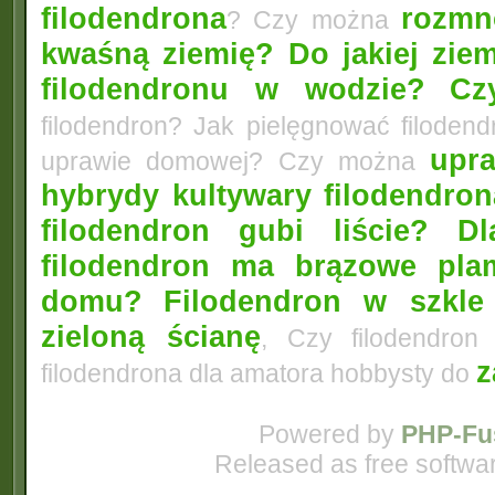
filodendrona
rozmno
? Czy można
kwaśną ziemię? Do jakiej ziem
filodendronu w wodzie?
Cz
filodendron? Jak pielęgnować filode
upr
uprawie domowej? Czy można
hybrydy kultywary filodendro
filodendron gubi liście? Dl
filodendron ma brązowe pla
domu?
Filodendron w szkle
zieloną ścianę
, Czy filodendron
z
filodendrona dla amatora hobbysty do
Powered by
PHP-Fu
Released as free softwa