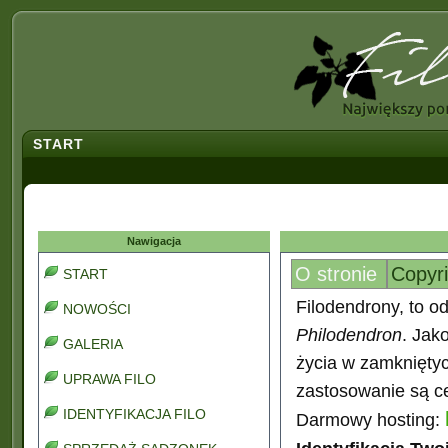
START
Nawigacja
O stronie
Copyr
START
Filodendrony, to od
NOWOŚCI
Philodendron
. Jak
GALERIA
życia w zamkniętyc
UPRAWA FILO
zastosowanie są ce
IDENTYFIKACJA FILO
Darmowy hosting: