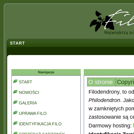
START
Nawigacja
O stronie
Copyr
START
Filodendrony, to od
NOWOŚCI
Philodendron
. Jak
GALERIA
w zamkniętych pomi
UPRAWA FILO
zastosowanie są ce
IDENTYFIKACJA FILO
Darmowy hosting: