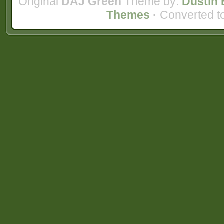
Original
DAJ Green
Theme by:
Dustin 
Themes
·
Converted t