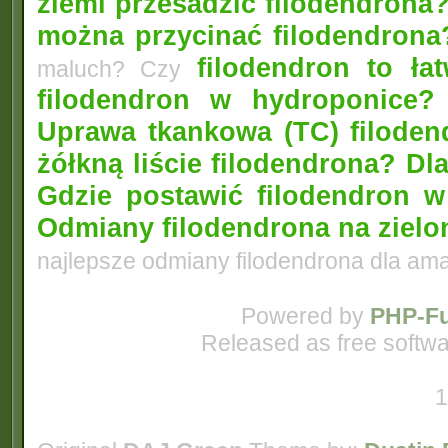
ziemi przesadzić filodendrona
można przycinać filodendrona
filodendron to łat
maluch? Czy
filodendron w hydroponice?
Uprawa tkankowa (TC) filoden
żółkną liście filodendrona? D
Gdzie postawić filodendron 
Odmiany filodendrona na zielo
najlepsze odmiany filodendrona dla am
Powered by
PHP-Fu
Released as free softwa
1