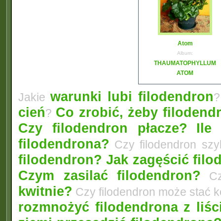
Atom
Album:
THAUMATOPHYLLUM
ATOM
warunki lubi filodendron
Jakie
?
cień
Co zrobić, żeby filodendr
?
Czy filodendron płacze?
Ile
filodendrona?
Czy filodendron szy
filodendron? Jak zagęścić fil
Czym zasilać filodendron?
Czy
kwitnie?
Czy filodendron może stać 
rozmnożyć filodendrona z liśc