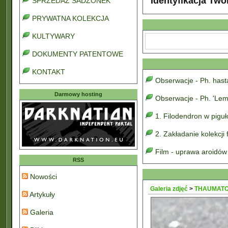
Identyfikacja Two
SPRZEDAŻ SADZONEK
PRYWATNA KOLEKCJA
KULTYWARY
DOKUMENTY PATENTOWE
KONTAKT
Obserwacje - Ph. has
Darmowy hosting
Obserwacje - Ph. 'Lem
1. Filodendron w pigu
2. Zakładanie kolekcji
Film - uprawa aroidów
RSS
Nowości
Galeria zdjęć
>
THAUMATO
Artykuły
Galeria