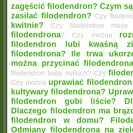
zagęścić filodendron?
Czym są 
zasilać filodendron?
Czy filoden
kwitnie?
Czy filodendron może 
filodendrona
ro
? Czy można
filodendron lubi kwaśną z
filodendrona?
Ile trwa ukor
można przycinać filodendron
filode
filodendron baby maluch? Czy
uprawiać filodendro
Czy można
kultywary filodendrona? Upraw
filodendron gubi liście? Dl
Dlaczego filodendron ma brąz
filodendron w domu?
Filo
Odmiany filodendrona na ziel