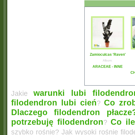
Zamioculcas 'Raven'
Album:
ARACEAE - INNE
CH
warunki lubi filodendro
Jakie
filodendron lubi cień
Co zrob
?
Dlaczego filodendron płacze
potrzebuję filodendron
Co il
?
szybko rośnie? Jak wysoki rośnie filo