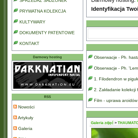
SPRZEDAŻ SADZONEK
Identyfikacja Two
PRYWATNA KOLEKCJA
KULTYWARY
DOKUMENTY PATENTOWE
KONTAKT
Obserwacje - Ph. has
Darmowy hosting
Obserwacje - Ph. 'Lem
1. Filodendron w pigu
2. Zakładanie kolekcji
RSS
Film - uprawa aroidów
Nowości
Artykuły
Galeria zdjęć
>
THAUMATO
Galeria