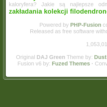
kaloryfera? Jakie są najlepsze od
zakładania kolekcji filodendro
Powered by
PHP-Fusion
co
Released as free software with
1,053,01
Original
DAJ Green
Theme by:
Dust
Fusion v6 by:
Fuzed Themes
·
Conv