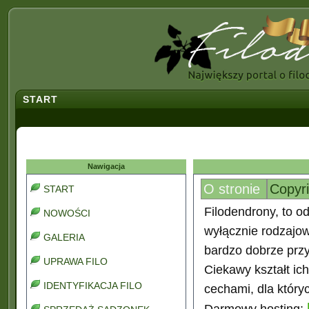
START
Nawigacja
O stronie
Copyr
START
Filodendrony, to od
NOWOŚCI
wyłącznie rodzajo
GALERIA
bardzo dobrze prz
UPRAWA FILO
Ciekawy kształt ic
IDENTYFIKACJA FILO
cechami, dla który
Darmowy hosting: