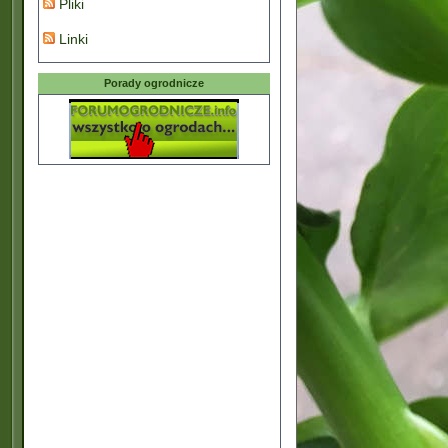
Pliki
Linki
Porady ogrodnicze