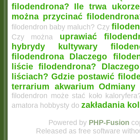
filodendrona?
Ile trwa ukorz
można przycinać filodendrona
filoden
filodendron baby maluch? Czy
uprawiać filoden
Czy można
hybrydy kultywary filod
filodendrona
Dlaczego filode
liście filodendrona? Dlacze
liściach?
Gdzie postawić filo
terrarium akwarium
Odmiany 
filodendron może stać koło kaloryfera
zakładania ko
amatora hobbysty do
Powered by
PHP-Fusion
cop
Released as free software witho