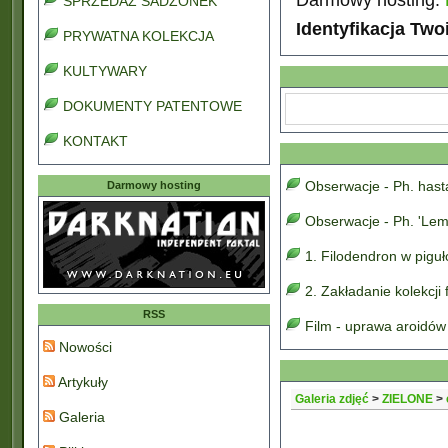
SPRZEDAŻ SADZONEK
Identyfikacja Two
PRYWATNA KOLEKCJA
KULTYWARY
DOKUMENTY PATENTOWE
KONTAKT
Obserwacje - Ph. has
Darmowy hosting
Obserwacje - Ph. 'Lem
1. Filodendron w pigu
2. Zakładanie kolekcji
RSS
Film - uprawa aroidów
Nowości
Artykuły
Galeria zdjęć
>
ZIELONE
>
Galeria