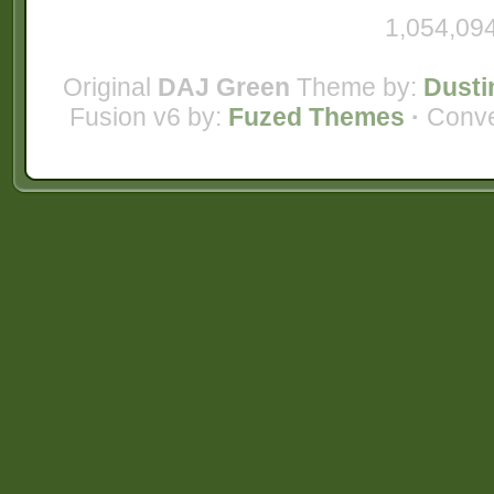
1,054,094
Original
DAJ Green
Theme by:
Dusti
Fusion v6 by:
Fuzed Themes
·
Conve