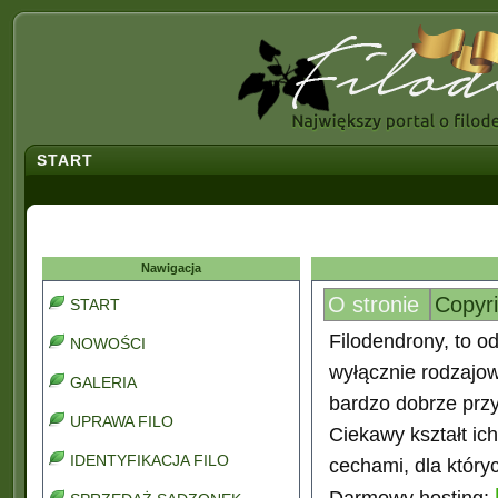
START
Nawigacja
O stronie
Copyr
START
Filodendrony, to od
NOWOŚCI
wyłącznie rodzajo
GALERIA
bardzo dobrze prz
UPRAWA FILO
Ciekawy kształt ic
IDENTYFIKACJA FILO
cechami, dla który
Darmowy hosting: