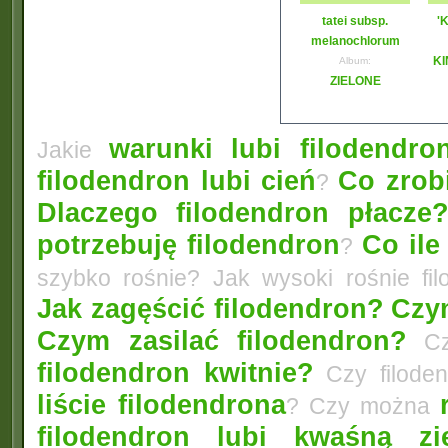
tatei subsp.
'
melanochlorum
KI
Album:
ZIELONE
warunki lubi filodendro
Jakie
filodendron lubi cień
Co zrobi
?
Dlaczego filodendron płacze
potrzebuję filodendron
Co ile
?
szybko rośnie? Jak wysoki rośnie fi
Jak zagęścić filodendron?
Czym
Czym zasilać filodendron?
Czy
filodendron kwitnie?
Czy filode
liście filodendrona
? Czy można
filodendron lubi kwaśną zi