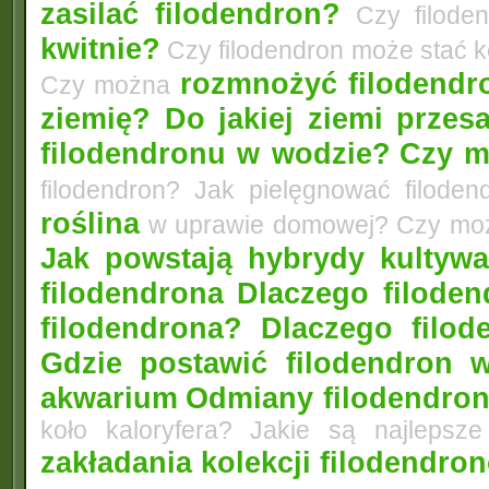
zasilać filodendron?
Czy filode
kwitnie?
Czy filodendron może stać 
rozmnożyć filodendro
Czy można
ziemię? Do jakiej ziemi przes
filodendronu w wodzie?
Czy m
filodendron? Jak pielęgnować filod
roślina
w uprawie domowej? Czy m
Jak powstają hybrydy kultyw
filodendrona
Dlaczego filoden
filodendrona? Dlaczego filo
Gdzie postawić filodendron
akwarium
Odmiany filodendron
koło kaloryfera? Jakie są najlepsz
zakładania kolekcji filodendro