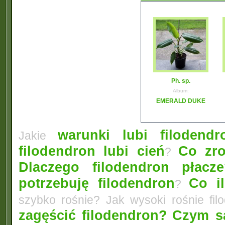
Ph. sp.
Album:
EMERALD DUKE
warunki lubi filodendr
Jakie
filodendron lubi cień
Co zro
?
Dlaczego filodendron płacz
potrzebuję filodendron
Co i
?
szybko rośnie? Jak wysoki rośnie fi
zagęścić filodendron?
Czym są