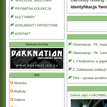
SPRZEDAŻ SADZONEK
Identyfikacja Two
PRYWATNA KOLEKCJA
KULTYWARY
DOKUMENTY PATENTOWE
KONTAKT
Obserwacje - Ph. has
Darmowy hosting
Obserwacje - Ph. 'Lem
1. Filodendron w pigu
2. Zakładanie kolekcji
RSS
Film - uprawa aroidów
Nowości
Artykuły
Galeria zdjęć
>
ARCHIWALN
Galeria