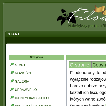
START
Nawigacja
O stronie
Copyr
START
Filodendrony, to od
NOWOŚCI
wyłącznie rodzajo
GALERIA
bardzo dobrze prz
UPRAWA FILO
kształt ich liści, 
IDENTYFIKACJA FILO
których warto zwróc
Darmowy hosting: