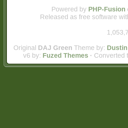
Powered by
PHP-Fusion
Released as free software wi
1,053,
Original
DAJ Green
Theme by:
Dustin
v6 by:
Fuzed Themes
·
Converted 