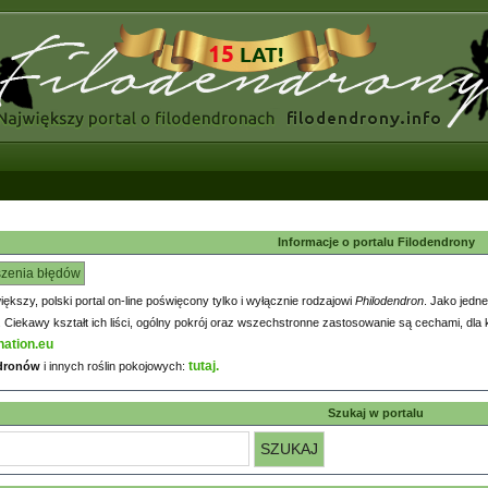
Informacje o portalu Filodendrony
szenia błędów
większy, polski portal on-line poświęcony tylko i wyłącznie rodzajowi
Philodendron
. Jako jedne
iekawy kształt ich liści, ogólny pokrój oraz wszechstronne zastosowanie są cechami, dla k
nation.eu
tutaj.
ndronów
i innych roślin pokojowych:
Szukaj w portalu