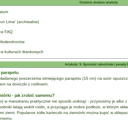
Ostatnio dodane artykuły
tatum
on Lime' (archiwalne)
łce FAQ
 filodendronów
 w kulturach tkankowych
Artykuły: 9. Sprzedaż rękodzieła i porady 
 parapetu
kładanego poszerzenia istniejącego parapetu (15 cm) na wzór opuszcz
ni na doniczki z roślinami.
miórki - jak zrobić samemu?
is
) w mieszkaniu praktycznie nie sposób uniknąć - przynosimy je albo z
obniki latają wokół roślin, a przyciąga je mokre podłoże, w którym skła
ami ziemi. Popularne żółte karteczki na ziemiórki można kupić w sklepac
 samemu.