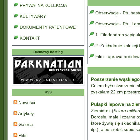
PRYWATNA KOLEKCJA
Obserwacje - Ph. has
KULTYWARY
Obserwacje - Ph. 'Lem
DOKUMENTY PATENTOWE
1. Filodendron w pigu
KONTAKT
2. Zakładanie kolekcji
Darmowy hosting
Film - uprawa aroidów
Poszerzanie wąskiego
Celem było stworzenie s
zyskałam 22 cm przestrze
RSS
Nowości
Pułapki lepowe na zie
Ziemiórek (
Sciara militar
Artykuły
Dorosłe, małe i czarne os
które żywią się składnik
Galeria
itp.), albo zrobić sobie
Pliki