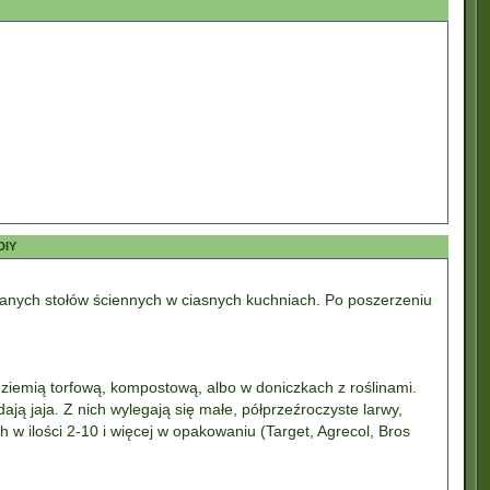
DIY
anych stołów ściennych w ciasnych kuchniach. Po poszerzeniu
 ziemią torfową, kompostową, albo w doniczkach z roślinami.
dają jaja. Z nich wylegają się małe, półprzeźroczyste larwy,
h w ilości 2-10 i więcej w opakowaniu (Target, Agrecol, Bros