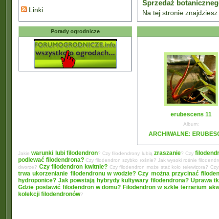
Sprzedaż botanicznego 
Linki
Na tej stronie znajdzies
Porady ogrodnicze
erubescens 11
Album:
ARCHIWALNE: ERUBES
warunki lubi filodendron
zraszanie
filodend
Jakie
? Czy filodendrony lubią
? Czy
podlewać filodendrona?
Czy filodendron szybko rośnie? Jak wysoki rośnie filodend
Czy filodendron kwitnie?
dworze?
Czy filodendron może stać koło telewizora? C
trwa ukorzenianie filodendronu w wodzie?
Czy można przycinać filode
hydroponice?
Jak powstają hybrydy kultywary filodendrona? Uprawa tk
Gdzie postawić filodendron w domu?
Filodendron w szkle terrarium ak
kolekcji filodendronów
?