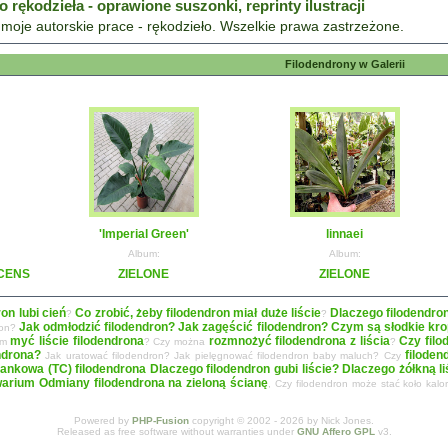
rękodzieła - oprawione suszonki, reprinty ilustracji
z moje autorskie prace - rękodzieło. Wszelkie prawa zastrzeżone.
Filodendrony w Galerii
'Imperial Green'
linnaei
Album:
Album:
CENS
ZIELONE
ZIELONE
ron lubi cień
Co zrobić, żeby filodendron miał duże liście
Dlaczego filodendro
?
?
Jak odmłodzić filodendron? Jak zagęścić filodendron?
Czym są słodkie krop
ron?
myć liście filodendrona
rozmnożyć filodendrona z liścia
Czy filo
zym
? Czy można
?
ndrona?
filoden
Jak uratować filodendron? Jak pielęgnować filodendron baby maluch? Czy
ankowa (TC) filodendrona
Dlaczego filodendron gubi liście? Dlaczego żółkną 
warium
Odmiany filodendrona na zieloną ścianę
, Czy filodendron może stać koło kal
Powered by
PHP-Fusion
copyright © 2002 - 2026 by Nick Jones.
Released as free software without warranties under
GNU Affero GPL
v3.