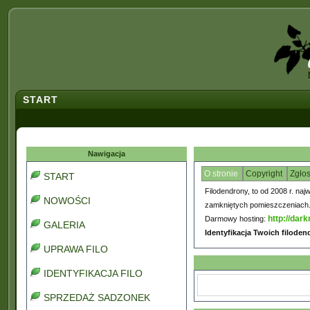
START
Nawigacja
O stronie
Copyright
Zgło
START
Filodendrony, to od 2008 r. naj
NOWOŚCI
zamkniętych pomieszczeniach. C
http://dark
Darmowy hosting:
GALERIA
Identyfikacja Twoich filode
UPRAWA FILO
IDENTYFIKACJA FILO
SPRZEDAŻ SADZONEK