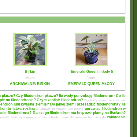
Birkin
'Emerald Queen' młody 5
Album:
Album:
ARCHIWALNE: BIRKIN
EMERALD QUEEN MŁODY
n płacze? Czy filodendron płacze?
Ile wody potrzebuję filodendron
Co ile
?
le na filodendronie?
Czym zasilać filodendron?
Czy filodendron może stać na
dendron lubi kwaśną ziemię? Do jakiej ziemi przesadzić filodendrona?
Ile
dron to łatwa roślina
uprawiać filodendron w
w uprawie domowej? Czy można
liście filodendrona? Dlaczego filodendron ma brązowe plamy na liściach?
zakładania
oryfera? Jakie są najlepsze odmiany filodendrona dla amatora hobbysty do