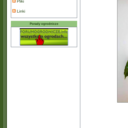
Pliki
Linki
Porady ogrodnicze