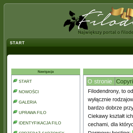
START
Nawigacja
O stronie
Copyr
START
Filodendrony, to od
NOWOŚCI
wyłącznie rodzajo
GALERIA
bardzo dobrze prz
UPRAWA FILO
Ciekawy kształt ic
IDENTYFIKACJA FILO
cechami, dla który
Darmowy hosting: