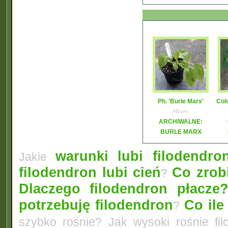
Ph. 'Burle Marx'
Col
Album:
ARCHIWALNE:
BURLE MARX
warunki lubi filodendro
Jakie
filodendron lubi cień
Co zrobi
?
Dlaczego filodendron płacze
potrzebuję filodendron
Co ile
?
szybko rośnie? Jak wysoki rośnie fi