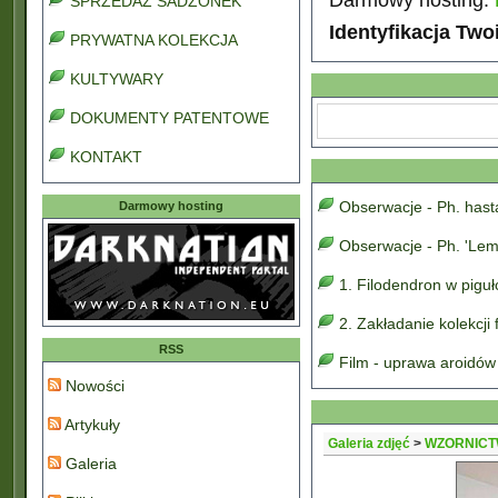
SPRZEDAŻ SADZONEK
Identyfikacja Two
PRYWATNA KOLEKCJA
KULTYWARY
DOKUMENTY PATENTOWE
KONTAKT
Obserwacje - Ph. has
Darmowy hosting
Obserwacje - Ph. 'Lem
1. Filodendron w pigu
2. Zakładanie kolekcji
RSS
Film - uprawa aroidów
Nowości
Artykuły
Galeria zdjęć
>
WZORNICT
Galeria