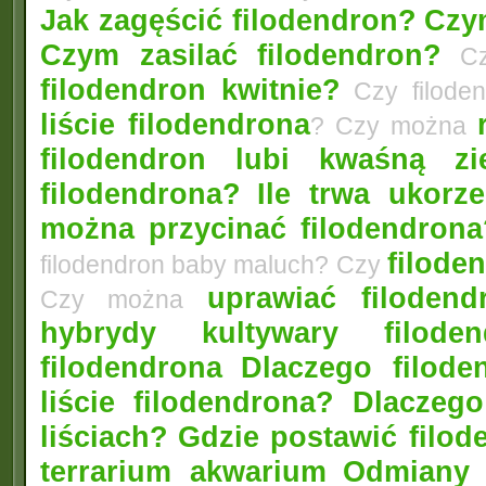
Jak zagęścić filodendron?
Czym
Czym zasilać filodendron?
Czy
filodendron kwitnie?
Czy filode
liście filodendrona
? Czy można
filodendron lubi kwaśną zi
filodendrona?
Ile trwa ukorz
można przycinać filodendrona
filoden
filodendron baby maluch? Czy
uprawiać filoden
Czy można
hybrydy kultywary filod
filodendrona
Dlaczego filode
liście filodendrona? Dlacze
liściach?
Gdzie postawić filo
terrarium akwarium
Odmiany 