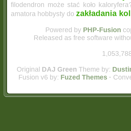
filodendron może stać koło kaloryfera
zakładania ko
amatora hobbysty do
Powered by
PHP-Fusion
cop
Released as free software witho
1,053,788
Original
DAJ Green
Theme by:
Dusti
Fusion v6 by:
Fuzed Themes
·
Conve