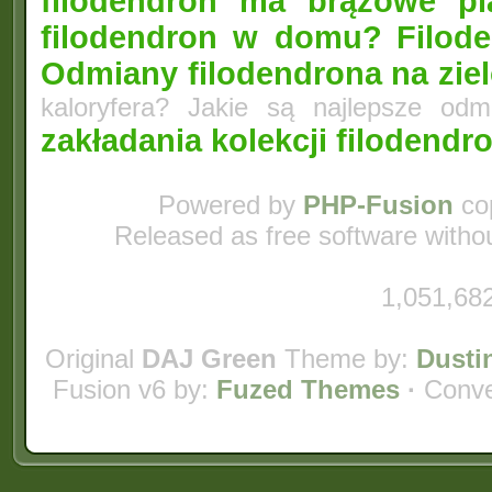
filodendron ma brązowe pl
filodendron w domu?
Filod
Odmiany filodendrona na zie
kaloryfera? Jakie są najlepsze odm
zakładania kolekcji filodend
Powered by
PHP-Fusion
cop
Released as free software witho
1,051,682
Original
DAJ Green
Theme by:
Dusti
Fusion v6 by:
Fuzed Themes
·
Conve