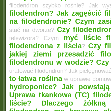
filodendron szybko rośnie? Jak wy
filodendron? Jak zagęścić f
na filodendronie?
Czym zasi
Czy filodendro
stać na dworze?
myć liście f
telewizora? Czym
filodendrona z liścia
Czy f
?
jakiej ziemi przesadzić fil
filodendronu w wodzie?
Czy
uratować filodendron? Jak pielęgnowa
to łatwa roślina
w uprawie domow
hydroponice?
Jak powstają
Uprawa tkankowa (TC) filod
liście? Dlaczego żółkną 