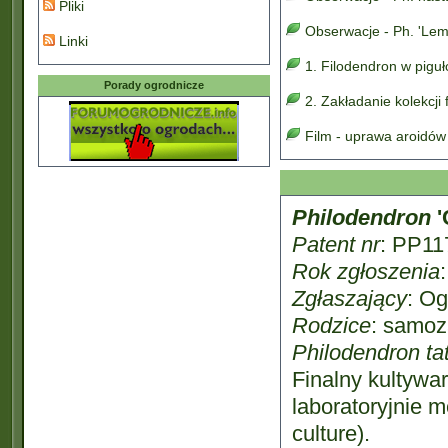
Pliki
Obserwacje - Ph. 'Lem
Linki
1. Filodendron w pigu
Porady ogrodnicze
2. Zakładanie kolekcji
Film - uprawa aroidów
Philodendron
'
Patent nr
: PP11
Rok zgłoszenia
Zgłaszający
: Og
Rodzice
: samoz
Philodendron ta
Finalny kultywa
laboratoryjnie 
culture).