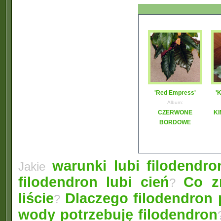
'Red Empress'
'
Album:
CZERWONE
KI
BORDOWE
warunki lubi filodendro
Jakie
filodendron lubi cień
Co z
?
liście
Dlaczego filodendron 
?
wody potrzebuję filodendron