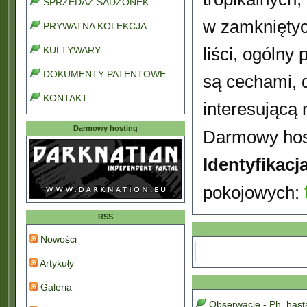
SPRZEDAŻ SADZONEK
w zamkniętyc
PRYWATNA KOLEKCJA
liści, ogólny
KULTYWARY
DOKUMENTY PATENTOWE
są cechami, 
KONTAKT
interesującą r
Darmowy hosting
Darmowy hos
Identyfikac
pokojowych:
RSS
Nowości
Artykuły
Galeria
Obserwacje - Ph. has