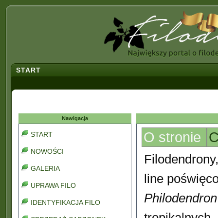
START
Nawigacja
O stronie
C
START
NOWOŚCI
Filodendrony,
GALERIA
line poświęco
UPRAWA FILO
Philodendron
IDENTYFIKACJA FILO
tropikalnych,