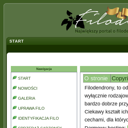
START
Nawigacja
O stronie
Copyr
START
Filodendrony, to od
NOWOŚCI
wyłącznie rodzajo
GALERIA
bardzo dobrze prz
UPRAWA FILO
Ciekawy kształt ic
IDENTYFIKACJA FILO
cechami, dla który
Darmowy hosting: