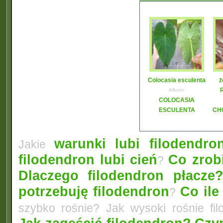
Colocasia esculenta
ż
R
Album:
COLOCASIA
ESCULENTA
CH
warunki lubi filodendro
Jakie
filodendron lubi cień
Co zrobi
?
Dlaczego filodendron płacze
potrzebuję filodendron
Co ile
?
szybko rośnie? Jak wysoki rośnie fi