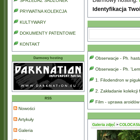
SPRZEDAŻ SADZONEK
Identyfikacja Two
PRYWATNA KOLEKCJA
KULTYWARY
DOKUMENTY PATENTOWE
KONTAKT
Obserwacje - Ph. has
Darmowy hosting
Obserwacje - Ph. 'Lem
1. Filodendron w pigu
2. Zakładanie kolekcji
RSS
Film - uprawa aroidów
Nowości
Artykuły
Galeria zdjęć
>
COLOCASI
Galeria