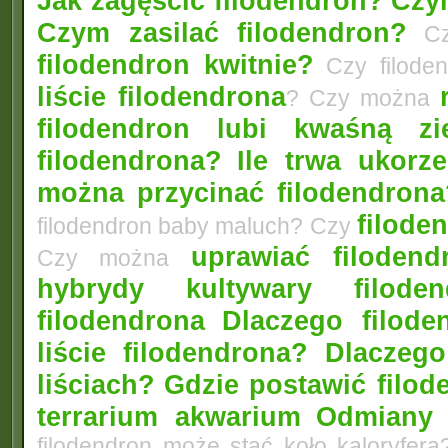
Jak zagęścić filodendron?
Czym
Czym zasilać filodendron?
Czy
filodendron kwitnie?
Czy filode
liście filodendrona
? Czy można
filodendron lubi kwaśną zi
filodendrona?
Ile trwa ukorz
można przycinać filodendrona
filoden
filodendron baby maluch? Czy
uprawiać filoden
Czy można
hybrydy kultywary filod
filodendrona
Dlaczego filode
liście filodendrona? Dlacze
liściach?
Gdzie postawić filo
terrarium akwarium
Odmiany 
filodendron może stać koło kaloryfera