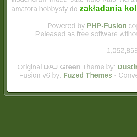
zakładania ko
amatora hobbysty do
Powered by
PHP-Fusion
cop
Released as free software witho
1,052,868
Original
DAJ Green
Theme by:
Dusti
Fusion v6 by:
Fuzed Themes
·
Conve