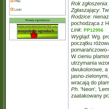
Pliki
Rok zgłoszenia
Zgłaszający
: Tw
Linki
Rodzice
: niena
Porady ogrodnicze
pochodząca z Ho
Link
:
PP12956
Wygląd
: Wg. pr
początku różow
pomarańczowo-cz
W cieniu plamis
utrzymania wzoró
dwukolorowe, a 
jasno-zielonymi
wracają do plam
Ph
. 'Neon', 'L
zaatakowany prz