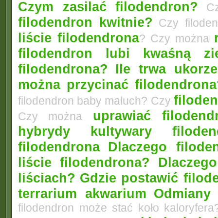
Czym zasilać filodendron?
Czy
filodendron kwitnie?
Czy filode
liście filodendrona
? Czy można
filodendron lubi kwaśną zi
filodendrona?
Ile trwa ukorz
można przycinać filodendrona
filoden
filodendron baby maluch? Czy
uprawiać filoden
Czy można
hybrydy kultywary filod
filodendrona
Dlaczego filode
liście filodendrona? Dlacze
liściach?
Gdzie postawić filo
terrarium akwarium
Odmiany 
filodendron może stać koło kaloryfera