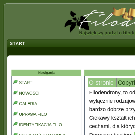
START
Nawigacja
O stronie
Copyr
START
Filodendrony, to od
NOWOŚCI
wyłącznie rodzajo
GALERIA
bardzo dobrze prz
UPRAWA FILO
Ciekawy kształt ic
IDENTYFIKACJA FILO
cechami, dla który
Darmowy hosting: