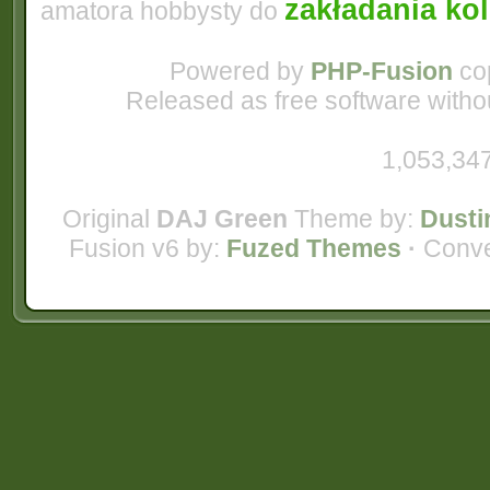
zakładania ko
amatora hobbysty do
Powered by
PHP-Fusion
cop
Released as free software witho
1,053,347
Original
DAJ Green
Theme by:
Dusti
Fusion v6 by:
Fuzed Themes
·
Conve