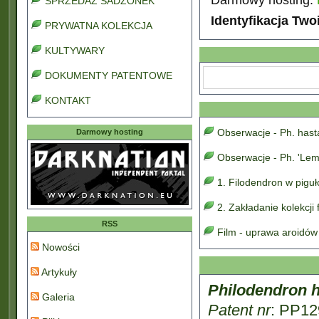
SPRZEDAŻ SADZONEK
Identyfikacja Two
PRYWATNA KOLEKCJA
KULTYWARY
DOKUMENTY PATENTOWE
KONTAKT
Obserwacje - Ph. has
Darmowy hosting
Obserwacje - Ph. 'Lem
1. Filodendron w pigu
2. Zakładanie kolekcji
RSS
Film - uprawa aroidów
Nowości
Artykuły
Philodendron 
Galeria
Patent nr
: PP12