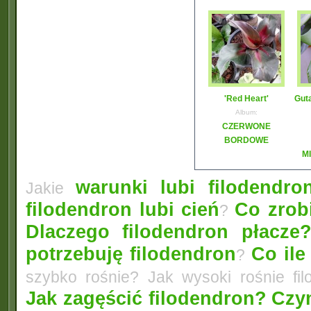
'Red Heart'
Gut
Album:
CZERWONE
BORDOWE
M
warunki lubi filodendro
Jakie
filodendron lubi cień
Co zrobi
?
Dlaczego filodendron płacze
potrzebuję filodendron
Co ile
?
szybko rośnie? Jak wysoki rośnie fi
Jak zagęścić filodendron?
Czym