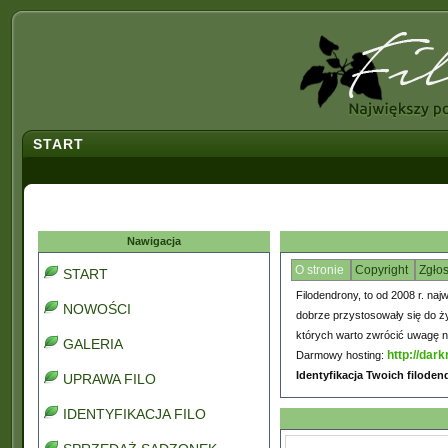
START
Nawigacja
O stronie
Copyright
Zgło
START
Filodendrony, to od 2008 r. naj
NOWOŚCI
dobrze przystosowały się do ż
których warto zwrócić uwagę na
GALERIA
http://dark
Darmowy hosting:
Identyfikacja Twoich filode
UPRAWA FILO
IDENTYFIKACJA FILO