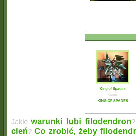
'King of Spades'
Album:
KING OF SPADES
warunki lubi filodendron
Jakie
?
cień
Co zrobić, żeby filodendr
?