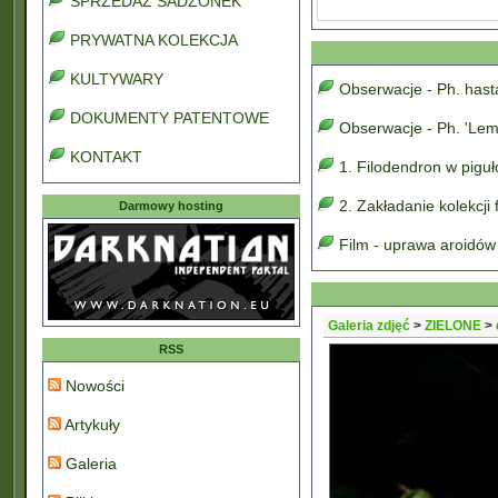
SPRZEDAŻ SADZONEK
PRYWATNA KOLEKCJA
KULTYWARY
Obserwacje - Ph. has
DOKUMENTY PATENTOWE
Obserwacje - Ph. 'Lem
KONTAKT
1. Filodendron w pigu
2. Zakładanie kolekcji
Darmowy hosting
Film - uprawa aroidów
Galeria zdjęć
>
ZIELONE
>
RSS
Nowości
Artykuły
Galeria