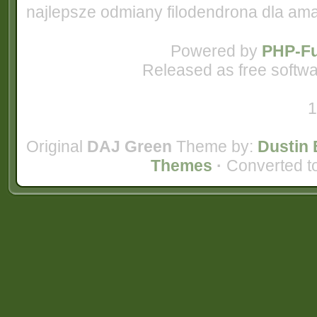
najlepsze odmiany filodendrona dla am
Powered by
PHP-Fu
Released as free softwa
1
Original
DAJ Green
Theme by:
Dustin 
Themes
·
Converted t