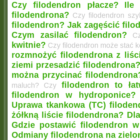
Czy filodendron płacze?
Ile
filodendrona?
Czy filodendron szy
filodendron? Jak zagęścić fil
Czym zasilać filodendron?
Czy
kwitnie?
Czy filodendron może stać 
rozmnożyć filodendrona z liśc
ziemi przesadzić filodendrona
można przycinać filodendrona
filodendron to łat
maluch? Czy
filodendron w hydroponice?
Uprawa tkankowa (TC) filoden
żółkną liście filodendrona? D
Gdzie postawić filodendron 
Odmiany filodendrona na zielo