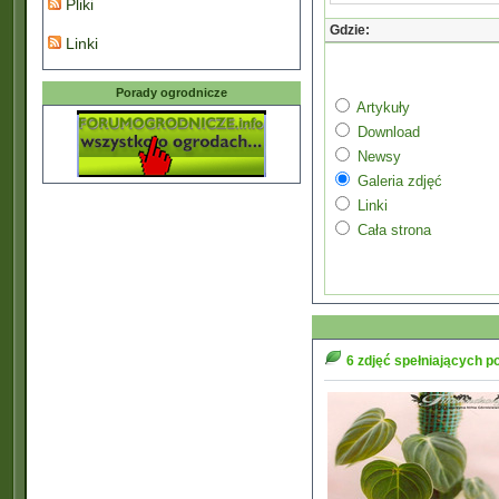
Pliki
Gdzie:
Linki
Porady ogrodnicze
Artykuły
Download
Newsy
Galeria zdjęć
Linki
Cała strona
6 zdjęć spełniających p