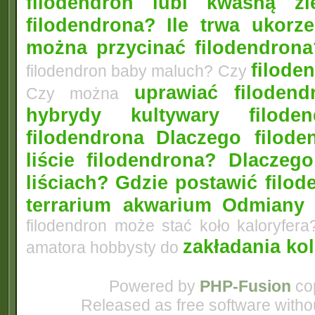
filodendron lubi kwaśną zi
filodendrona?
Ile trwa ukorz
można przycinać filodendrona
filoden
filodendron baby maluch? Czy
uprawiać filoden
Czy można
hybrydy kultywary filod
filodendrona
Dlaczego filode
liście filodendrona? Dlacze
liściach?
Gdzie postawić filo
terrarium akwarium
Odmiany 
filodendron może stać koło kaloryfera
zakładania ko
amatora hobbysty do
Powered by
PHP-Fusion
cop
Released as free software witho