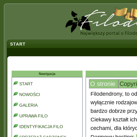
START
Nawigacja
O stronie
Copyr
START
Filodendrony, to od
NOWOŚCI
wyłącznie rodzajo
GALERIA
bardzo dobrze prz
UPRAWA FILO
Ciekawy kształt ic
IDENTYFIKACJA FILO
cechami, dla który
Darmowy hosting: