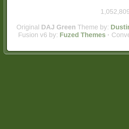
1,052,809
Original
DAJ Green
Theme by:
Dusti
Fusion v6 by:
Fuzed Themes
·
Conve