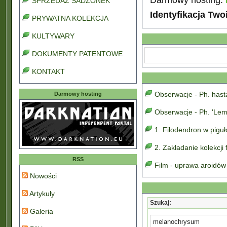
SPRZEDAŻ SADZONEK
Identyfikacja Two
PRYWATNA KOLEKCJA
KULTYWARY
DOKUMENTY PATENTOWE
KONTAKT
Obserwacje - Ph. has
Darmowy hosting
Obserwacje - Ph. 'Lem
1. Filodendron w pigu
2. Zakładanie kolekcji
RSS
Film - uprawa aroidów
Nowości
Artykuły
Szukaj:
Galeria