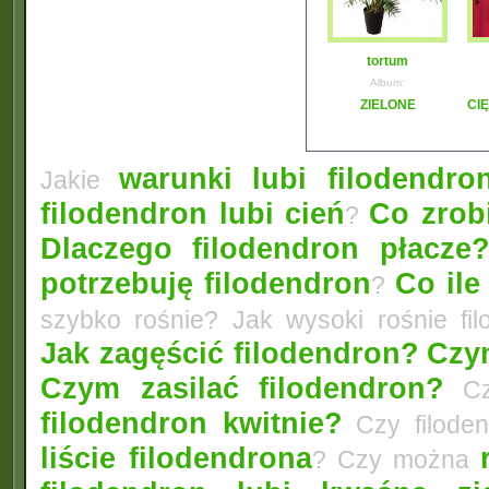
tortum
Album:
ZIELONE
CI
warunki lubi filodendro
Jakie
filodendron lubi cień
Co zrobi
?
Dlaczego filodendron płacze
potrzebuję filodendron
Co ile
?
szybko rośnie? Jak wysoki rośnie fi
Jak zagęścić filodendron?
Czym
Czym zasilać filodendron?
Czy
filodendron kwitnie?
Czy filode
liście filodendrona
? Czy można