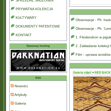
SPRZEDAŻ SADZONEK
PRYWATNA KOLEKCJA
KULTYWARY
Obserwacje - Ph. has
DOKUMENTY PATENTOWE
Obserwacje - Ph. 'Lem
KONTAKT
1. Filodendron w pigu
2. Zakładanie kolekcji
Darmowy hosting
Film - uprawa aroidów
Galeria zdjęć
>
RED BACK
RSS
Nowości
Artykuły
Galeria