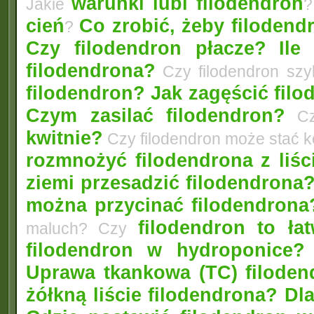
warunki lubi filodendron
Jakie
?
cień
Co zrobić, żeby filodendr
?
Czy filodendron płacze?
Ile
filodendrona?
Czy filodendron szy
filodendron? Jak zagęścić fil
Czym zasilać filodendron?
Czy
kwitnie?
Czy filodendron może stać 
rozmnożyć filodendrona z liśc
ziemi przesadzić filodendrona
można przycinać filodendrona
filodendron to łat
maluch? Czy
filodendron w hydroponice?
Uprawa tkankowa (TC) filoden
żółkną liście filodendrona? D