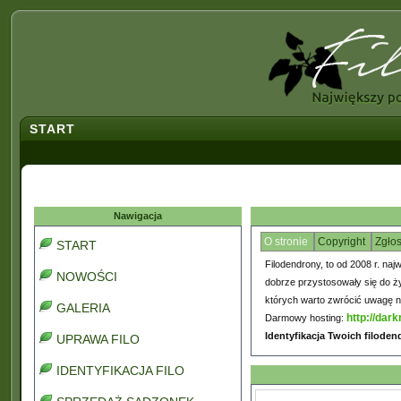
START
Nawigacja
O stronie
Copyright
Zgło
START
Filodendrony, to od 2008 r. naj
NOWOŚCI
dobrze przystosowały się do ż
których warto zwrócić uwagę na
GALERIA
http://dark
Darmowy hosting:
Identyfikacja Twoich filode
UPRAWA FILO
IDENTYFIKACJA FILO