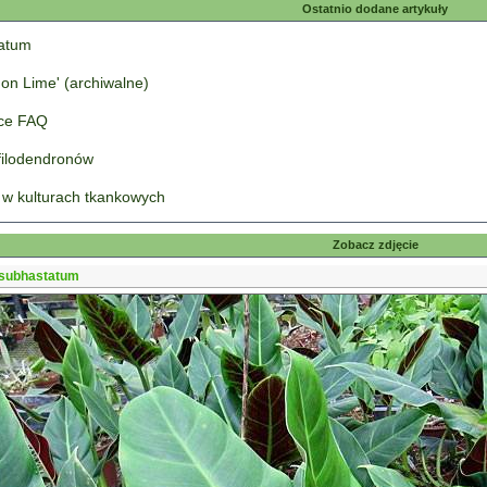
Ostatnio dodane artykuły
tatum
on Lime' (archiwalne)
łce FAQ
 filodendronów
 w kulturach tkankowych
Zobacz zdjęcie
subhastatum