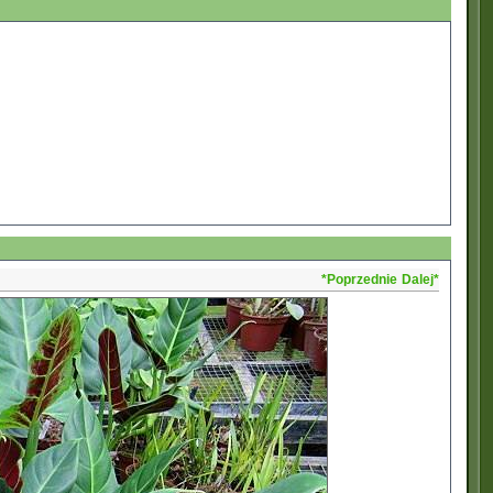
*Poprzednie
Dalej*