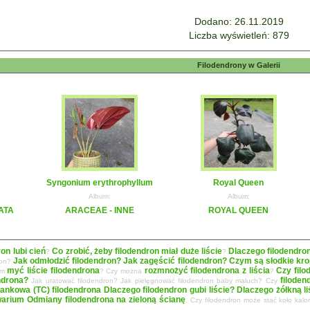
Dodano: 26.11.2019
Liczba wyświetleń: 879
Filodendrony w Galerii
Syngonium erythrophyllum
Royal Queen
Album:
Album:
ATA
ARACEAE - INNE
ROYAL QUEEN
ron lubi cień
Co zrobić, żeby filodendron miał duże liście
Dlaczego filodendro
?
?
Jak odmłodzić filodendron? Jak zagęścić filodendron?
Czym są słodkie krop
ron?
myć liście filodendrona
rozmnożyć filodendrona z liścia
Czy filo
zym
? Czy można
?
ndrona?
filoden
Jak uratować filodendron? Jak pielęgnować filodendron baby maluch? Czy
ankowa (TC) filodendrona
Dlaczego filodendron gubi liście? Dlaczego żółkną 
warium
Odmiany filodendrona na zieloną ścianę
, Czy filodendron może stać koło kal