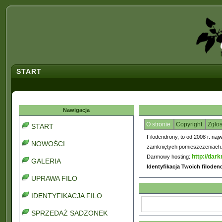
START
Nawigacja
O stronie
Copyright
Zgło
START
Filodendrony, to od 2008 r. naj
NOWOŚCI
zamkniętych pomieszczeniach. C
http://dark
Darmowy hosting:
GALERIA
Identyfikacja Twoich filode
UPRAWA FILO
IDENTYFIKACJA FILO
SPRZEDAŻ SADZONEK