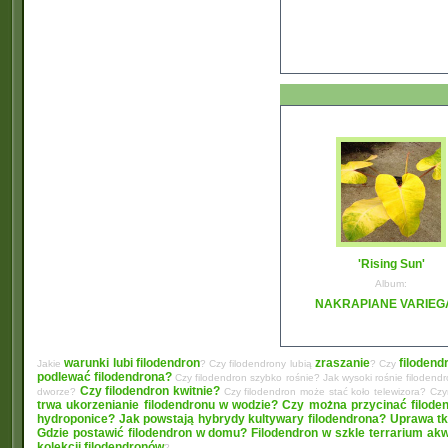
'Rising Sun'
Album:
NAKRAPIANE VARIEG
warunki lubi filodendron
zraszanie
filodend
Jakie
? Czy filodendrony lubią
? Czy
podlewać filodendrona?
Czy filodendron szybko rośnie? Jak wysoki rośnie filodend
Czy filodendron kwitnie?
dworze?
Czy filodendron może stać koło telewizora? C
trwa ukorzenianie filodendronu w wodzie?
Czy można przycinać filode
hydroponice?
Jak powstają hybrydy kultywary filodendrona? Uprawa tk
Gdzie postawić filodendron w domu?
Filodendron w szkle terrarium ak
kolekcji filodendronów
?