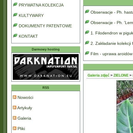
PRYWATNA KOLEKCJA
Obserwacje - Ph. has
KULTYWARY
Obserwacje - Ph. 'Lem
DOKUMENTY PATENTOWE
1. Filodendron w pigu
KONTAKT
2. Zakładanie kolekcji
Darmowy hosting
Film - uprawa aroidów
Galeria zdjęć
>
ZIELONE
>
RSS
Nowości
Artykuły
Galeria
Pliki