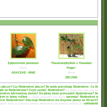
Epipremnum pinnatum
Thaumatophyllum x 'Hawaiian
Finger'
Album:
ARACEAE - INNE
Album:
ZIELONE
n płacze? Czy filodendron płacze?
Ile wody potrzebuję filodendron
Co ile
?
le na filodendronie?
Czym zasilać filodendron?
Czy filodendron może stać na
dendron lubi kwaśną ziemię? Do jakiej ziemi przesadzić filodendrona?
Ile
dron to łatwa roślina
uprawiać filodendron w
w uprawie domowej? Czy można
liście filodendrona? Dlaczego filodendron ma brązowe plamy na liściach?
zakładania
oryfera? Jakie są najlepsze odmiany filodendrona dla amatora hobbysty do