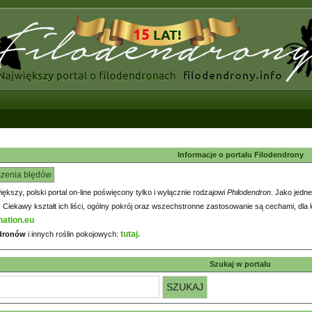
Informacje o portalu Filodendrony
szenia błędów
większy, polski portal on-line poświęcony tylko i wyłącznie rodzajowi
Philodendron
. Jako jedne
iekawy kształt ich liści, ogólny pokrój oraz wszechstronne zastosowanie są cechami, dla k
nation.eu
tutaj.
ndronów
i innych roślin pokojowych:
Szukaj w portalu