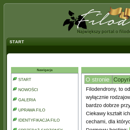
START
Nawigacja
O stronie
Copyr
START
Filodendrony, to od
NOWOŚCI
wyłącznie rodzajo
GALERIA
bardzo dobrze prz
UPRAWA FILO
Ciekawy kształt ic
IDENTYFIKACJA FILO
cechami, dla który
Darmowy hosting: