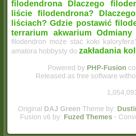
filodendrona
Dlaczego filode
liście filodendrona? Dlacze
liściach?
Gdzie postawić filo
terrarium akwarium
Odmiany 
filodendron może stać koło kaloryfer
zakładania ko
amatora hobbysty do
Powered by
PHP-Fusion
co
Released as free software with
1,054,09
Original
DAJ Green
Theme by:
Dusti
Fusion v6 by:
Fuzed Themes
·
Conve