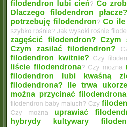
filodendron lubi cień
Co zrobi
?
Dlaczego filodendron płacze
potrzebuję filodendron
Co il
?
szybko rośnie? Jak wysoki rośnie filo
zagęścić filodendron?
Czym s
Czym zasilać filodendron?
Cz
filodendron kwitnie?
Czy filode
liście filodendrona
? Czy można
filodendron lubi kwaśną zi
filodendrona?
Ile trwa ukorz
można przycinać filodendron
filode
filodendron baby maluch? Czy
uprawiać filoden
Czy można
hybrydy kultywary filod