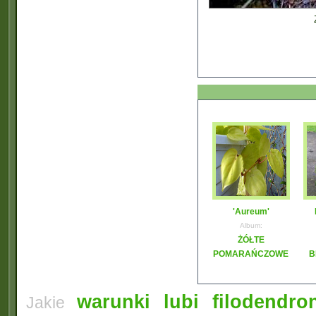
'Aureum'
Album:
ŻÓŁTE
POMARAŃCZOWE
B
warunki lubi filodendro
Jakie