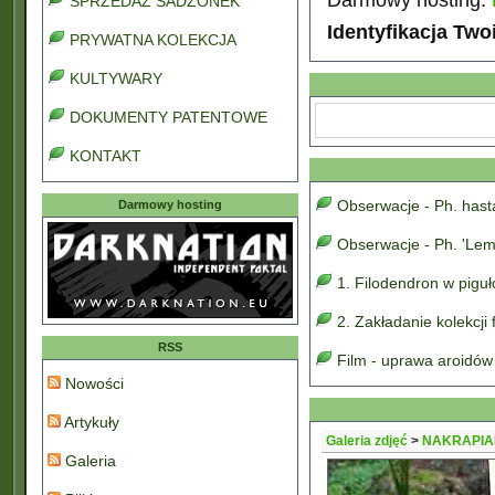
SPRZEDAŻ SADZONEK
Identyfikacja Two
PRYWATNA KOLEKCJA
KULTYWARY
DOKUMENTY PATENTOWE
KONTAKT
Obserwacje - Ph. has
Darmowy hosting
Obserwacje - Ph. 'Lem
1. Filodendron w pigu
2. Zakładanie kolekcji
RSS
Film - uprawa aroidów
Nowości
Artykuły
Galeria zdjęć
>
NAKRAPIA
Galeria