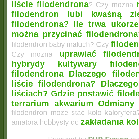
liście filodendrona
? Czy można
filodendron lubi kwaśną zi
filodendrona?
Ile trwa ukorz
można przycinać filodendrona
filoden
filodendron baby maluch? Czy
uprawiać filoden
Czy można
hybrydy kultywary filod
filodendrona
Dlaczego filode
liście filodendrona? Dlacze
liściach?
Gdzie postawić filo
terrarium akwarium
Odmiany 
filodendron może stać koło kaloryfera
zakładania ko
amatora hobbysty do