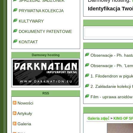
SPRZEDAŻ SADZONEK
Identyfikacja Two
PRYWATNA KOLEKCJA
KULTYWARY
DOKUMENTY PATENTOWE
KONTAKT
Obserwacje - Ph. has
Darmowy hosting
Obserwacje - Ph. 'Lem
1. Filodendron w pigu
2. Zakładanie kolekcji
RSS
Film - uprawa aroidów
Nowości
Artykuły
Galeria zdjęć
>
KING OF S
Galeria