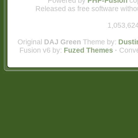
Powered by
PHP-Fusion
cop
Released as free software witho
1,053,624
Original
DAJ Green
Theme by:
Dusti
Fusion v6 by:
Fuzed Themes
·
Conve