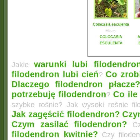
Colocasia esculenta
Album:
COLOCASIA
A
ESCULENTA
warunki lubi filodendro
Jakie
filodendron lubi cień
Co zrobi
?
Dlaczego filodendron płacze
potrzebuję filodendron
Co ile
?
szybko rośnie? Jak wysoki rośnie fi
Jak zagęścić filodendron?
Czym
Czym zasilać filodendron?
Czy
filodendron kwitnie?
Czy filode