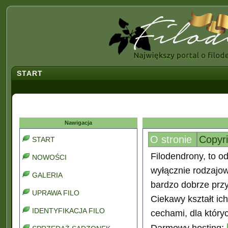
START
Nawigacja
O stronie
Copyr
START
Filodendrony, to od
NOWOŚCI
wyłącznie rodzajo
GALERIA
bardzo dobrze prz
UPRAWA FILO
Ciekawy kształt ic
IDENTYFIKACJA FILO
cechami, dla który
Darmowy hosting: