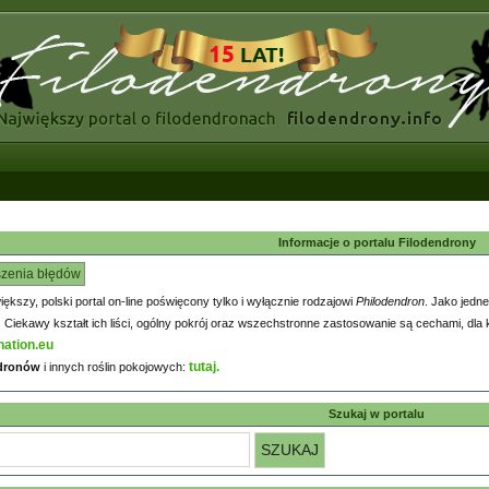
Informacje o portalu Filodendrony
szenia błędów
większy, polski portal on-line poświęcony tylko i wyłącznie rodzajowi
Philodendron
. Jako jedne
iekawy kształt ich liści, ogólny pokrój oraz wszechstronne zastosowanie są cechami, dla k
nation.eu
tutaj.
ndronów
i innych roślin pokojowych:
Szukaj w portalu