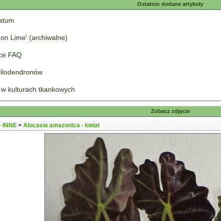
Ostatnio dodane artykuły
tatum
on Lime' (archiwalne)
łce FAQ
 filodendronów
 w kulturach tkankowych
Zobacz zdjęcie
 INNE
>
Alocasia amazonica - kwiat