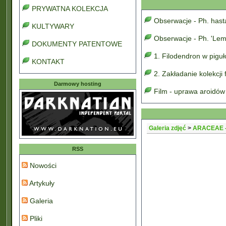
PRYWATNA KOLEKCJA
Obserwacje - Ph. has
KULTYWARY
Obserwacje - Ph. 'Lem
DOKUMENTY PATENTOWE
1. Filodendron w pigu
KONTAKT
2. Zakładanie kolekcji
Darmowy hosting
Film - uprawa aroidów
Galeria zdjęć
>
ARACEAE -
RSS
Nowości
Artykuły
Galeria
Pliki