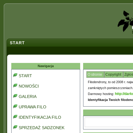
START
Nawigacja
O stronie
Copyright
Zgło
START
Filodendrony, to od 2008 r. naj
NOWOŚCI
zamkniętych pomieszczeniach. C
http://dark
Darmowy hosting:
GALERIA
Identyfikacja Twoich filode
UPRAWA FILO
IDENTYFIKACJA FILO
SPRZEDAŻ SADZONEK