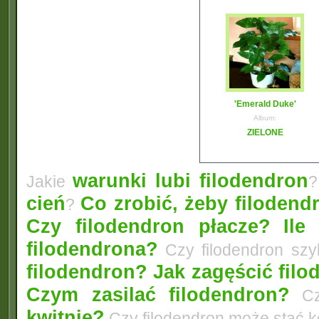
'Emerald Duke'
Album:
ZIELONE
warunki lubi filodendron
Jakie
?
cień
Co zrobić, żeby filodendr
?
Czy filodendron płacze?
Ile
filodendrona?
Czy filodendron szy
filodendron? Jak zagęścić fil
Czym zasilać filodendron?
Czy
kwitnie?
Czy filodendron może stać 