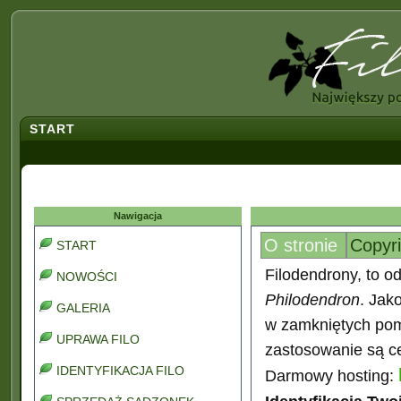
START
Nawigacja
O stronie
Copyr
START
Filodendrony, to od
NOWOŚCI
Philodendron
. Jak
GALERIA
w zamkniętych pomi
UPRAWA FILO
zastosowanie są ce
IDENTYFIKACJA FILO
Darmowy hosting: