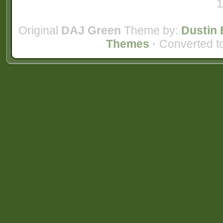
1
Original
DAJ Green
Theme by:
Dustin 
Themes
·
Converted t