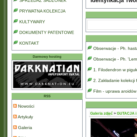
Identyfikacja Two
SPRZEDAŻ SADZONEK
PRYWATNA KOLEKCJA
KULTYWARY
DOKUMENTY PATENTOWE
KONTAKT
Obserwacje - Ph. has
Darmowy hosting
Obserwacje - Ph. 'Lem
1. Filodendron w pigu
2. Zakładanie kolekcji
Film - uprawa aroidów
RSS
Nowości
Galeria zdjęć
>
GUTACJA 
Artykuły
Galeria