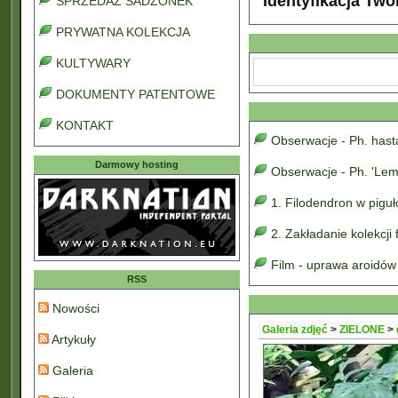
Identyfikacja Two
SPRZEDAŻ SADZONEK
PRYWATNA KOLEKCJA
KULTYWARY
DOKUMENTY PATENTOWE
KONTAKT
Obserwacje - Ph. has
Darmowy hosting
Obserwacje - Ph. 'Lem
1. Filodendron w pigu
2. Zakładanie kolekcji
Film - uprawa aroidów
RSS
Nowości
Galeria zdjęć
>
ZIELONE
>
Artykuły
Galeria