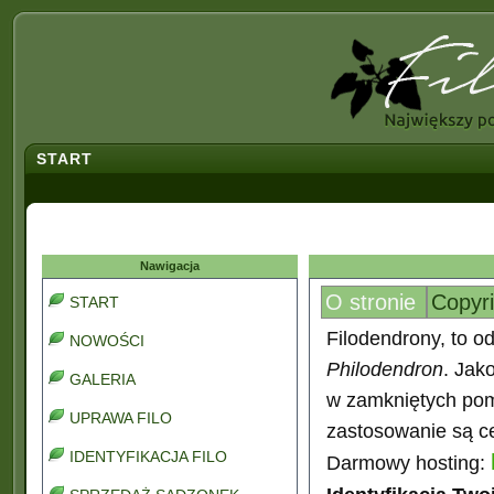
START
Nawigacja
O stronie
Copyr
START
Filodendrony, to od
NOWOŚCI
Philodendron
. Jak
GALERIA
w zamkniętych pomi
UPRAWA FILO
zastosowanie są ce
IDENTYFIKACJA FILO
Darmowy hosting: