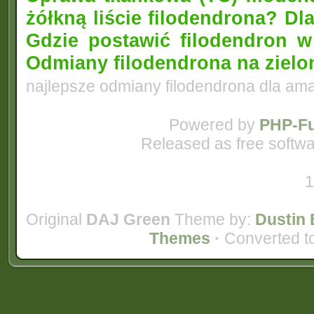
żółkną liście filodendrona? D
Gdzie postawić filodendron 
Odmiany filodendrona na zielo
najlepsze odmiany filodendrona dla am
Powered by
PHP-Fu
Released as free softwa
1
Original
DAJ Green
Theme by:
Dustin 
Themes
·
Converted t