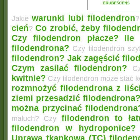
ERUBESCENS
warunki lubi filodendron
Jakie
?
cień
Co zrobić, żeby filodendr
?
Czy filodendron płacze?
Ile
filodendrona?
Czy filodendron szy
filodendron? Jak zagęścić fil
Czym zasilać filodendron?
Czy
kwitnie?
Czy filodendron może stać 
rozmnożyć filodendrona z liśc
ziemi przesadzić filodendrona
można przycinać filodendrona
filodendron to łat
maluch? Czy
filodendron w hydroponice?
Uprawa tkankowa (TC) filoden