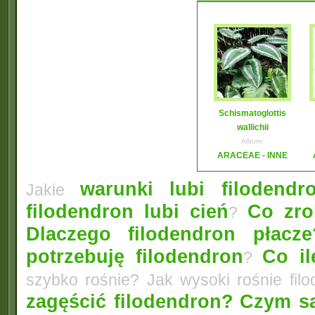
Schismatoglottis
wallichii
Album:
ARACEAE - INNE
warunki lubi filodendr
Jakie
filodendron lubi cień
Co zro
?
Dlaczego filodendron płacz
potrzebuję filodendron
Co il
?
szybko rośnie? Jak wysoki rośnie fil
zagęścić filodendron?
Czym są