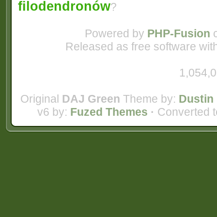
filodendronów
?
Powered by
PHP-Fusion
c
Released as free software wit
1,054,0
Original
DAJ Green
Theme by:
Dustin 
v6 by:
Fuzed Themes
·
Converted t