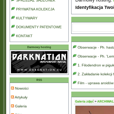
SPRZEDAŻ SADZONEK
Identyfikacja Two
PRYWATNA KOLEKCJA
KULTYWARY
DOKUMENTY PATENTOWE
KONTAKT
Obserwacje - Ph. has
Darmowy hosting
Obserwacje - Ph. 'Lem
1. Filodendron w pigu
2. Zakładanie kolekcji
RSS
Film - uprawa aroidów
Nowości
Artykuły
Galeria zdjęć
>
ARCHIWAL
Galeria