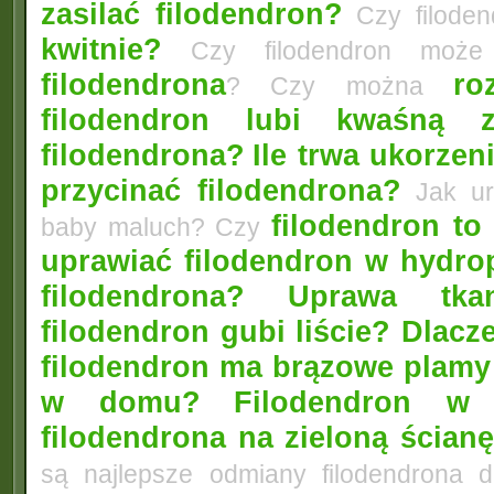
zasilać filodendron?
Czy filode
kwitnie?
Czy filodendron może
filodendrona
ro
? Czy można
filodendron lubi kwaśną z
filodendrona?
Ile trwa ukorze
przycinać filodendrona?
Jak ura
filodendron to 
baby maluch? Czy
uprawiać filodendron w hydro
filodendrona? Uprawa tka
filodendron gubi liście? Dlacz
filodendron ma brązowe plamy 
w domu?
Filodendron w 
filodendrona na zieloną ścianę
są najlepsze odmiany filodendrona