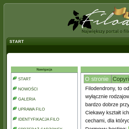
START
Nawigacja
O stronie
Copyr
START
Filodendrony, to od
NOWOŚCI
wyłącznie rodzajo
GALERIA
bardzo dobrze prz
UPRAWA FILO
Ciekawy kształt ic
IDENTYFIKACJA FILO
cechami, dla który
Darmowy hosting: