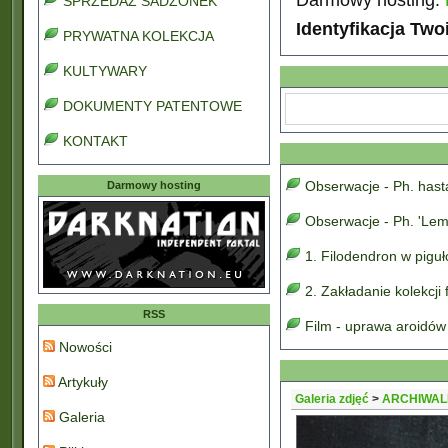
SPRZEDAŻ SADZONEK
Identyfikacja Two
PRYWATNA KOLEKCJA
KULTYWARY
DOKUMENTY PATENTOWE
KONTAKT
Obserwacje - Ph. has
Darmowy hosting
Obserwacje - Ph. 'Lem
1. Filodendron w pigu
2. Zakładanie kolekcji
RSS
Film - uprawa aroidów
Nowości
Artykuły
Galeria zdjęć
>
ARCHIWAL
Galeria