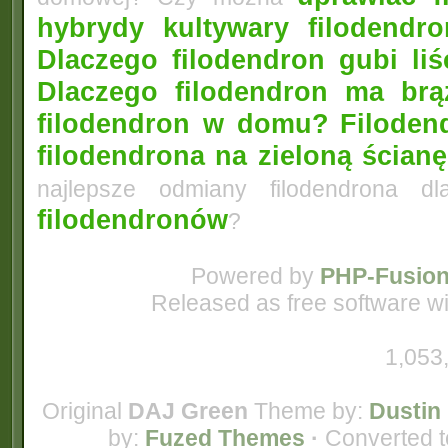
hybrydy kultywary filodendr
Dlaczego filodendron gubi liś
Dlaczego filodendron ma brą
filodendron w domu?
Filoden
filodendrona na zieloną ścianę
najlepsze odmiany filodendrona 
filodendronów
?
Powered by
PHP-Fusio
Released as free software w
1,053
Original
DAJ Green
Theme by:
Dustin 
by:
Fuzed Themes
·
Converted t