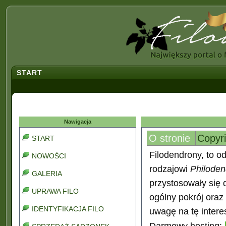
START
Nawigacja
O stronie
Copyr
START
Filodendrony, to od
NOWOŚCI
rodzajowi
Philoden
GALERIA
przystosowały się 
UPRAWA FILO
ogólny pokrój oraz
IDENTYFIKACJA FILO
uwagę na tę interes
Darmowy hosting: