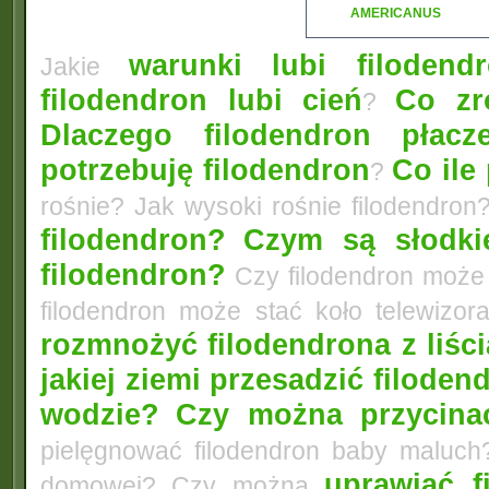
AMERICANUS
warunki lubi filodend
Jakie
filodendron lubi cień
Co zr
?
Dlaczego filodendron płacz
potrzebuję filodendron
Co ile
?
rośnie? Jak wysoki rośnie filodendro
filodendron?
Czym są słodkie
filodendron?
Czy filodendron może
filodendron może stać koło telewiz
rozmnożyć filodendrona z liści
jakiej ziemi przesadzić filoden
wodzie?
Czy można przycinać
pielęgnować filodendron baby maluc
uprawiać f
domowej? Czy można