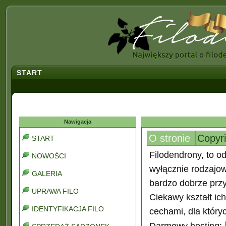
START
Nawigacja
O stronie
Copyr
START
Filodendrony, to od
NOWOŚCI
wyłącznie rodzajo
GALERIA
bardzo dobrze prz
UPRAWA FILO
Ciekawy kształt ic
IDENTYFIKACJA FILO
cechami, dla który
Darmowy hosting: