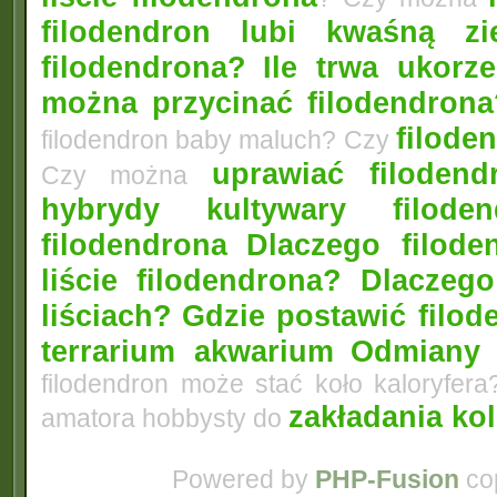
filodendron lubi kwaśną zi
filodendrona?
Ile trwa ukorz
można przycinać filodendrona
filoden
filodendron baby maluch? Czy
uprawiać filoden
Czy można
hybrydy kultywary filod
filodendrona
Dlaczego filode
liście filodendrona? Dlacze
liściach?
Gdzie postawić filo
terrarium akwarium
Odmiany 
filodendron może stać koło kaloryfera
zakładania ko
amatora hobbysty do
Powered by
PHP-Fusion
cop