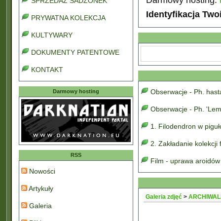
SPRZEDAŻ SADZONEK
Identyfikacja Two
PRYWATNA KOLEKCJA
KULTYWARY
DOKUMENTY PATENTOWE
KONTAKT
Obserwacje - Ph. has
Darmowy hosting
Obserwacje - Ph. 'Lem
1. Filodendron w pigu
2. Zakładanie kolekcji
RSS
Film - uprawa aroidów
Nowości
Artykuły
Galeria zdjęć
>
ARCHIWAL
Galeria