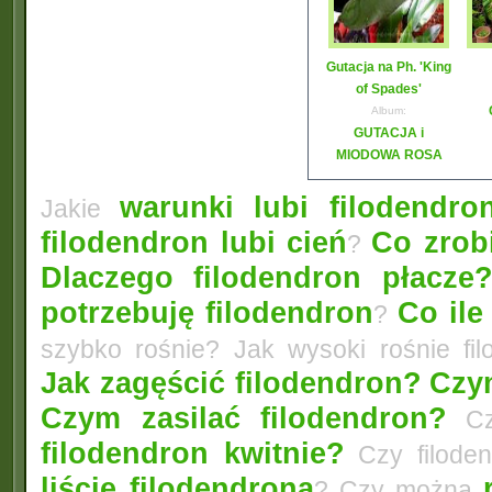
Gutacja na Ph. 'King
of Spades'
Album:
GUTACJA i
MIODOWA ROSA
warunki lubi filodendro
Jakie
filodendron lubi cień
Co zrobi
?
Dlaczego filodendron płacze
potrzebuję filodendron
Co ile
?
szybko rośnie? Jak wysoki rośnie fi
Jak zagęścić filodendron?
Czym
Czym zasilać filodendron?
Czy
filodendron kwitnie?
Czy filode
liście filodendrona
? Czy można