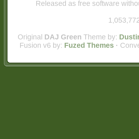
Released as free software witho
1,053,772
Original
DAJ Green
Theme by:
Dusti
Fusion v6 by:
Fuzed Themes
·
Conve