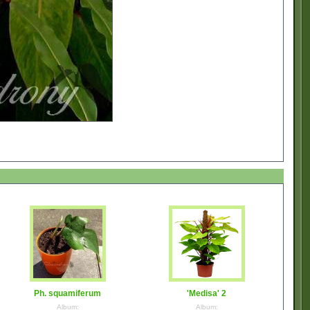
Ph. squamiferum
'Medisa' 2
Album:
Album: