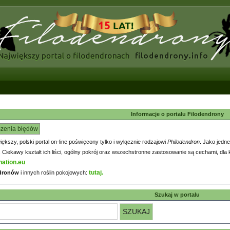
Informacje o portalu Filodendrony
szenia błędów
większy, polski portal on-line poświęcony tylko i wyłącznie rodzajowi
Philodendron
. Jako jedne
iekawy kształt ich liści, ogólny pokrój oraz wszechstronne zastosowanie są cechami, dla k
nation.eu
tutaj.
ndronów
i innych roślin pokojowych:
Szukaj w portalu