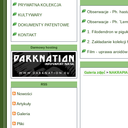
PRYWATNA KOLEKCJA
Obserwacje - Ph. has
KULTYWARY
Obserwacje - Ph. 'Lem
DOKUMENTY PATENTOWE
1. Filodendron w pigu
KONTAKT
2. Zakładanie kolekcji
Darmowy hosting
Film - uprawa aroidów
Galeria zdjęć
>
NAKRAPIA
RSS
Nowości
Artykuły
Galeria
Pliki