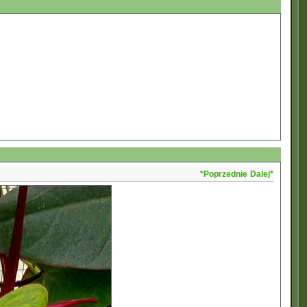
*Poprzednie
Dalej*