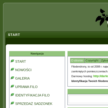
START
Nawigacja
O stronie
Copyright
Zgło
START
Filodendrony, to od 2008 r. naj
NOWOŚCI
zamkniętych pomieszczeniach. C
http://dark
Darmowy hosting:
GALERIA
Identyfikacja Twoich filode
UPRAWA FILO
IDENTYFIKACJA FILO
SPRZEDAŻ SADZONEK