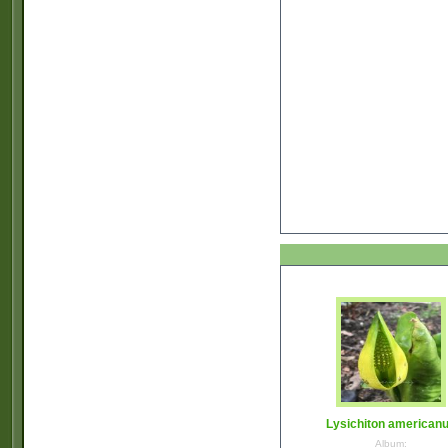
Lysichiton american
Album: