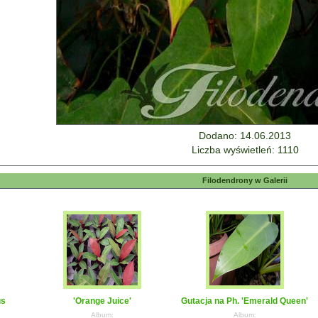
Dodano: 14.06.2013
Liczba wyświetleń: 1110
Filodendrony w Galerii
us
'Orange Juice'
Gutacja na Ph. 'Emerald Queen'
Album:
Album: