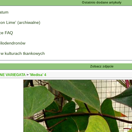
Ostatnio dodane artykuły
tatum
on Lime' (archiwalne)
łce FAQ
 filodendronów
 w kulturach tkankowych
Zobacz zdjęcie
NE VARIEGATA
>
'Medisa' 4