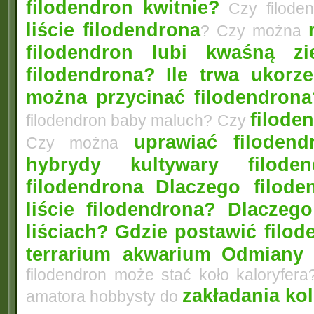
filodendron kwitnie?
Czy filode
liście filodendrona
? Czy można
filodendron lubi kwaśną zi
filodendrona?
Ile trwa ukorz
można przycinać filodendrona
filoden
filodendron baby maluch? Czy
uprawiać filoden
Czy można
hybrydy kultywary filod
filodendrona
Dlaczego filode
liście filodendrona? Dlacze
liściach?
Gdzie postawić filo
terrarium akwarium
Odmiany 
filodendron może stać koło kaloryfera
zakładania ko
amatora hobbysty do