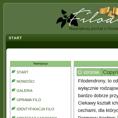
START
Nawigacja
O stronie
Copyr
START
Filodendrony, to od
NOWOŚCI
wyłącznie rodzajo
GALERIA
bardzo dobrze prz
UPRAWA FILO
Ciekawy kształt ic
IDENTYFIKACJA FILO
cechami, dla który
Darmowy hosting: