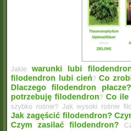
Thaumatophyllum
bipinnatifidum
A
Album:
ZIELONE
warunki lubi filodendro
Jakie
filodendron lubi cień
Co zrobi
?
Dlaczego filodendron płacze
potrzebuję filodendron
Co ile
?
szybko rośnie? Jak wysoki rośnie fi
Jak zagęścić filodendron?
Czym
Czym zasilać filodendron?
Czy