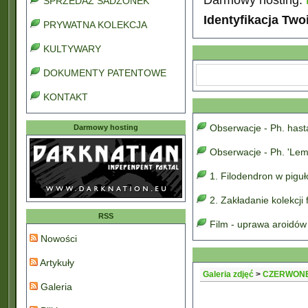
SPRZEDAŻ SADZONEK
Identyfikacja Two
PRYWATNA KOLEKCJA
KULTYWARY
DOKUMENTY PATENTOWE
KONTAKT
Obserwacje - Ph. has
Darmowy hosting
Obserwacje - Ph. 'Lem
1. Filodendron w pigu
2. Zakładanie kolekcji
RSS
Film - uprawa aroidów
Nowości
Artykuły
Galeria zdjęć
>
CZERWON
Galeria