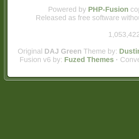
Powered by
PHP-Fusion
cop
Released as free software witho
1,053,422
Original
DAJ Green
Theme by:
Dusti
Fusion v6 by:
Fuzed Themes
·
Conve