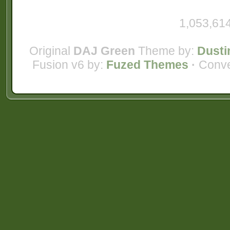
1,053,614
Original
DAJ Green
Theme by:
Dusti
Fusion v6 by:
Fuzed Themes
·
Conve