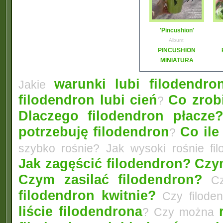
'Pincushion'
Album:
PINCUSHION
MINIATURA
warunki lubi filodendro
Jakie
filodendron lubi cień
Co zrobi
?
Dlaczego filodendron płacze
potrzebuję filodendron
Co ile
?
szybko rośnie? Jak wysoki rośnie fi
Jak zagęścić filodendron?
Czym
Czym zasilać filodendron?
Czy
filodendron kwitnie?
Czy filode
liście filodendrona
? Czy można