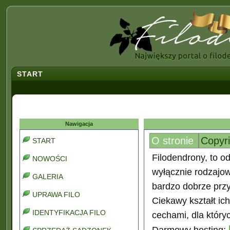
START
Nawigacja
O stronie
Copyr
START
Filodendrony, to od
NOWOŚCI
wyłącznie rodzajo
GALERIA
bardzo dobrze prz
UPRAWA FILO
Ciekawy kształt ic
IDENTYFIKACJA FILO
cechami, dla który
Darmowy hosting: