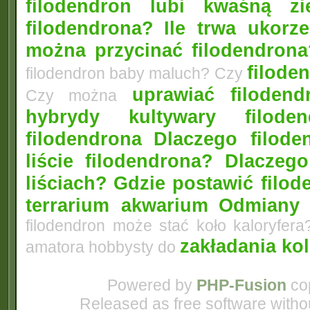
filodendron lubi kwaśną zi
filodendrona?
Ile trwa ukorz
można przycinać filodendrona
filoden
filodendron baby maluch? Czy
uprawiać filoden
Czy można
hybrydy kultywary filod
filodendrona
Dlaczego filode
liście filodendrona? Dlacze
liściach?
Gdzie postawić filo
terrarium akwarium
Odmiany 
filodendron może stać koło kaloryfera
zakładania ko
amatora hobbysty do
Powered by
PHP-Fusion
cop
Released as free software witho