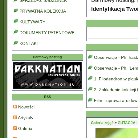
SPRZEDAŻ SADZONEK
Identyfikacja Two
PRYWATNA KOLEKCJA
KULTYWARY
DOKUMENTY PATENTOWE
KONTAKT
Obserwacje - Ph. has
Darmowy hosting
Obserwacje - Ph. 'Lem
1. Filodendron w pigu
2. Zakładanie kolekcji
RSS
Film - uprawa aroidów
Nowości
Artykuły
Galeria zdjęć
>
GUTACJA 
Galeria