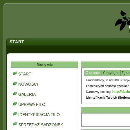
START
Nawigacja
O stronie
Copyright
Zgło
START
Filodendrony, to od 2008 r. naj
NOWOŚCI
zamkniętych pomieszczeniach. C
http://dark
Darmowy hosting:
GALERIA
Identyfikacja Twoich filode
UPRAWA FILO
IDENTYFIKACJA FILO
SPRZEDAŻ SADZONEK