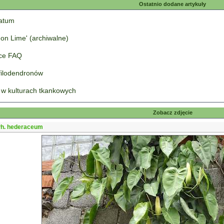
Ostatnio dodane artykuły
tatum
on Lime' (archiwalne)
łce FAQ
 filodendronów
 w kulturach tkankowych
Zobacz zdjęcie
h. hederaceum