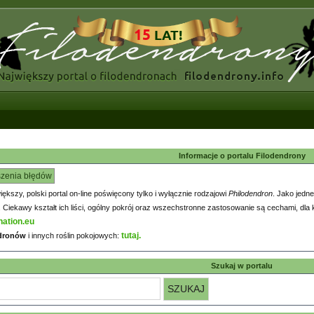
Informacje o portalu Filodendrony
szenia błędów
większy, polski portal on-line poświęcony tylko i wyłącznie rodzajowi
Philodendron
. Jako jedne
iekawy kształt ich liści, ogólny pokrój oraz wszechstronne zastosowanie są cechami, dla k
nation.eu
tutaj.
ndronów
i innych roślin pokojowych:
Szukaj w portalu