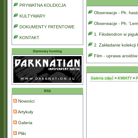
PRYWATNA KOLEKCJA
Obserwacje - Ph. has
KULTYWARY
Obserwacje - Ph. 'Lem
DOKUMENTY PATENTOWE
1. Filodendron w pigu
KONTAKT
2. Zakładanie kolekcji
Darmowy hosting
Film - uprawa aroidów
Galeria zdjęć
>
KWIATY
>
P
RSS
Nowości
Artykuły
Galeria
Pliki