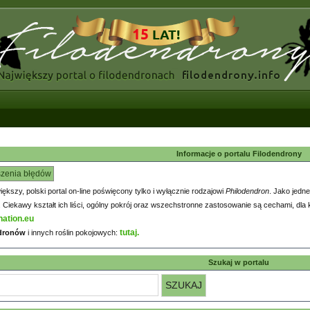
Informacje o portalu Filodendrony
szenia błędów
większy, polski portal on-line poświęcony tylko i wyłącznie rodzajowi
Philodendron
. Jako jedne
iekawy kształt ich liści, ogólny pokrój oraz wszechstronne zastosowanie są cechami, dla k
nation.eu
tutaj.
ndronów
i innych roślin pokojowych:
Szukaj w portalu