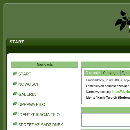
START
Nawigacja
O stronie
Copyright
Zgło
START
Filodendrony, to od 2008 r. naj
NOWOŚCI
zamkniętych pomieszczeniach. C
http://dark
Darmowy hosting:
GALERIA
Identyfikacja Twoich filode
UPRAWA FILO
IDENTYFIKACJA FILO
SPRZEDAŻ SADZONEK