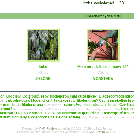
Liczba wyświetleń: 1331
Filodendrony w Galerii
imbe
Monstera deliciosa - nowy liść
Album:
Album:
ZIELONE
MONSTERA
ron lubi cień
Co zrobić, żeby filodendron miał duże liście
Dlaczego filodendro
?
?
Jak odmłodzić filodendron? Jak zagęścić filodendron?
Czym są słodkie krop
ron?
myć liście filodendrona
rozmnożyć filodendrona z liścia
Czy filo
zym
? Czy można
?
ndrona?
filoden
Jak uratować filodendron? Jak pielęgnować filodendron baby maluch? Czy
ankowa (TC) filodendrona
Dlaczego filodendron gubi liście? Dlaczego żółkną 
warium
Odmiany filodendrona na zieloną ścianę
, Czy filodendron może stać koło kal
Powered by
PHP-Fusion
copyright © 2002 - 2026 by Nick Jones.
Released as free software without warranties under
GNU Affero GPL
v3.