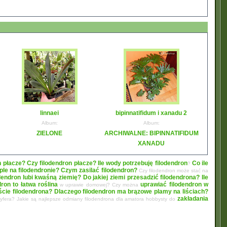
linnaei
bipinnatifidum i xanadu 2
Album:
Album:
ZIELONE
ARCHIWALNE: BIPINNATIFIDUM
XANADU
n płacze? Czy filodendron płacze?
Ile wody potrzebuję filodendron
Co ile
?
le na filodendronie?
Czym zasilać filodendron?
Czy filodendron może stać na
dendron lubi kwaśną ziemię? Do jakiej ziemi przesadzić filodendrona?
Ile
dron to łatwa roślina
uprawiać filodendron w
w uprawie domowej? Czy można
liście filodendrona? Dlaczego filodendron ma brązowe plamy na liściach?
zakładania
oryfera? Jakie są najlepsze odmiany filodendrona dla amatora hobbysty do