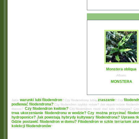
Monstera obliqua
Album:
MONSTERA
warunki lubi filodendron
zraszanie
filodend
Jakie
? Czy filodendrony lubią
? Czy
podlewać filodendrona?
Czy filodendron szybko rośnie? Jak wysoki rośnie filodend
Czy filodendron kwitnie?
dworze?
Czy filodendron może stać koło telewizora? C
trwa ukorzenianie filodendronu w wodzie?
Czy można przycinać filode
hydroponice?
Jak powstają hybrydy kultywary filodendrona? Uprawa tk
Gdzie postawić filodendron w domu?
Filodendron w szkle terrarium ak
kolekcji filodendronów
?