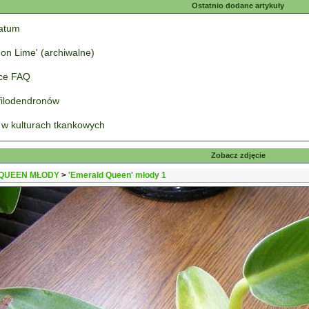
Ostatnio dodane artykuły
tatum
on Lime' (archiwalne)
łce FAQ
 filodendronów
 w kulturach tkankowych
Zobacz zdjęcie
QUEEN MŁODY
>
'Emerald Queen' młody 1