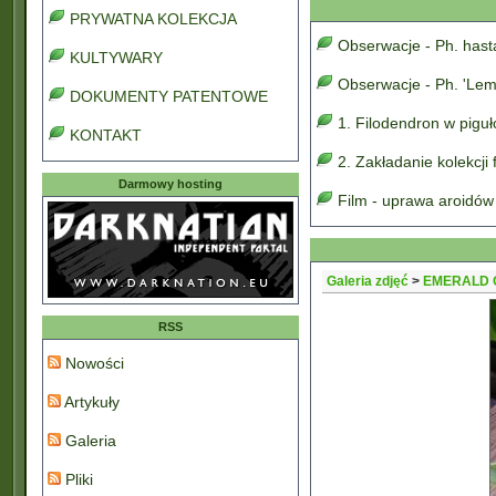
PRYWATNA KOLEKCJA
Obserwacje - Ph. has
KULTYWARY
Obserwacje - Ph. 'Lem
DOKUMENTY PATENTOWE
1. Filodendron w pigu
KONTAKT
2. Zakładanie kolekcji
Darmowy hosting
Film - uprawa aroidów
Galeria zdjęć
>
EMERALD 
RSS
Nowości
Artykuły
Galeria
Pliki