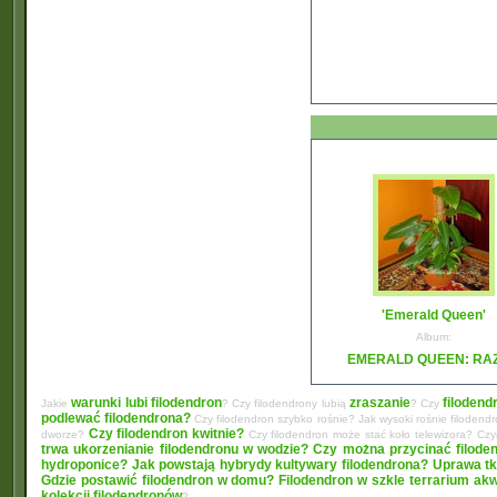
'Emerald Queen'
Album:
EMERALD QUEEN: RA
warunki lubi filodendron
zraszanie
filodend
Jakie
? Czy filodendrony lubią
? Czy
podlewać filodendrona?
Czy filodendron szybko rośnie? Jak wysoki rośnie filodend
Czy filodendron kwitnie?
dworze?
Czy filodendron może stać koło telewizora? C
trwa ukorzenianie filodendronu w wodzie?
Czy można przycinać filode
hydroponice?
Jak powstają hybrydy kultywary filodendrona? Uprawa tk
Gdzie postawić filodendron w domu?
Filodendron w szkle terrarium ak
kolekcji filodendronów
?