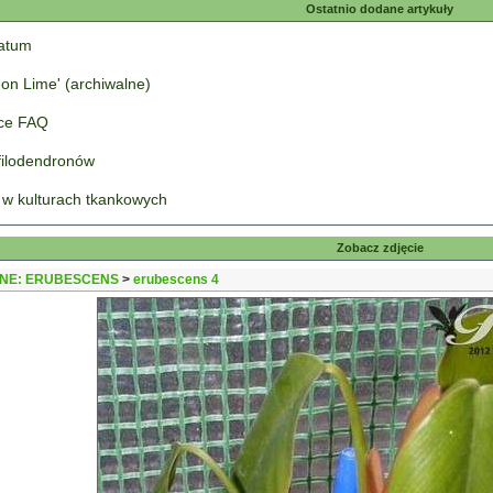
Ostatnio dodane artykuły
tatum
on Lime' (archiwalne)
łce FAQ
 filodendronów
 w kulturach tkankowych
Zobacz zdjęcie
NE: ERUBESCENS
>
erubescens 4