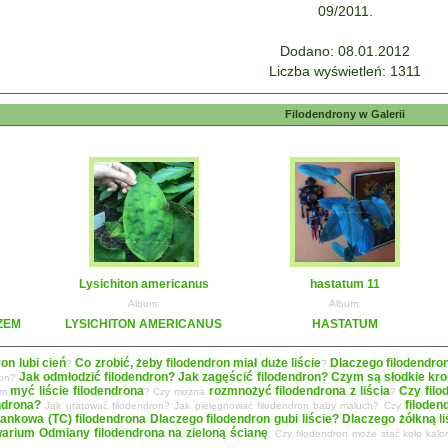
09/2011.
Dodano: 08.01.2012
Liczba wyświetleń: 1311
Filodendrony w Galerii
Lysichiton americanus
hastatum 11
Album:
Album:
ZEM
LYSICHITON AMERICANUS
HASTATUM
ron lubi cień
Co zrobić, żeby filodendron miał duże liście
Dlaczego filodendro
?
?
Jak odmłodzić filodendron? Jak zagęścić filodendron?
Czym są słodkie krop
ron?
myć liście filodendrona
rozmnożyć filodendrona z liścia
Czy filo
zym
? Czy można
?
ndrona?
filoden
Jak uratować filodendron? Jak pielęgnować filodendron baby maluch? Czy
ankowa (TC) filodendrona
Dlaczego filodendron gubi liście? Dlaczego żółkną 
warium
Odmiany filodendrona na zieloną ścianę
, Czy filodendron może stać koło kal