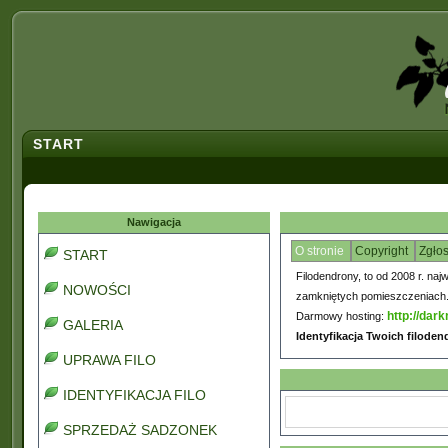
START
Nawigacja
O stronie
Copyright
Zgło
START
Filodendrony, to od 2008 r. naj
NOWOŚCI
zamkniętych pomieszczeniach. C
http://dark
Darmowy hosting:
GALERIA
Identyfikacja Twoich filode
UPRAWA FILO
IDENTYFIKACJA FILO
SPRZEDAŻ SADZONEK