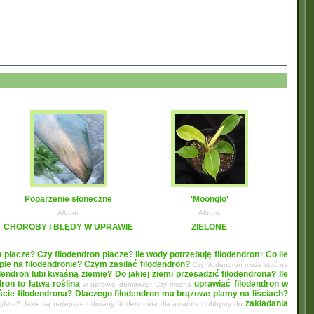
Poparzenie słoneczne
'Moonglo'
Album:
Album:
CHOROBY I BŁĘDY W UPRAWIE
ZIELONE
n płacze? Czy filodendron płacze?
Ile wody potrzebuję filodendron
Co ile
?
le na filodendronie?
Czym zasilać filodendron?
Czy filodendron może stać na
dendron lubi kwaśną ziemię? Do jakiej ziemi przesadzić filodendrona?
Ile
dron to łatwa roślina
uprawiać filodendron w
w uprawie domowej? Czy można
liście filodendrona? Dlaczego filodendron ma brązowe plamy na liściach?
zakładania
oryfera? Jakie są najlepsze odmiany filodendrona dla amatora hobbysty do