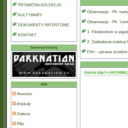
PRYWATNA KOLEKCJA
Obserwacje - Ph. has
KULTYWARY
Obserwacje - Ph. 'Lem
DOKUMENTY PATENTOWE
1. Filodendron w pigu
KONTAKT
2. Zakładanie kolekcji
Darmowy hosting
Film - uprawa aroidów
Galeria zdjęć
>
ARCHIWAL
RSS
Nowości
Artykuły
Galeria
Pliki