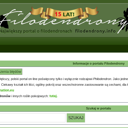
Informacje o portalu Filodendrony
szenia błędów
większy, polski portal on-line poświęcony tylko i wyłącznie rodzajowi
Philodendron
. Jako jedne
iekawy kształt ich liści, ogólny pokrój oraz wszechstronne zastosowanie są cechami, dla k
nation.eu
tutaj.
ndronów
i innych roślin pokojowych:
Szukaj w portalu