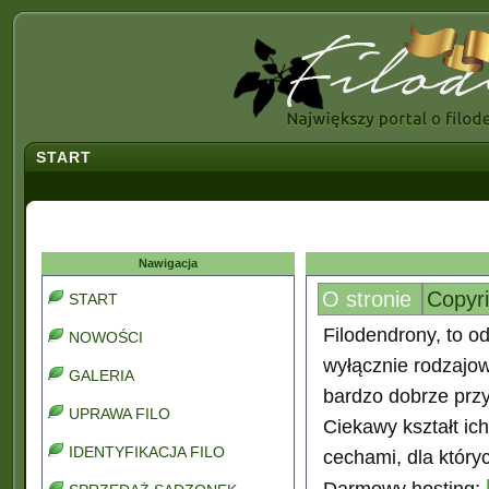
START
Nawigacja
O stronie
Copyr
START
Filodendrony, to od
NOWOŚCI
wyłącznie rodzajo
GALERIA
bardzo dobrze prz
UPRAWA FILO
Ciekawy kształt ic
IDENTYFIKACJA FILO
cechami, dla który
Darmowy hosting: