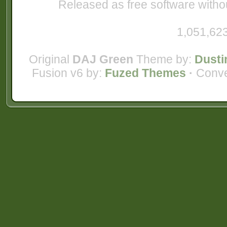
Released as free software witho
1,051,623
Original
DAJ Green
Theme by:
Dusti
Fusion v6 by:
Fuzed Themes
·
Conve