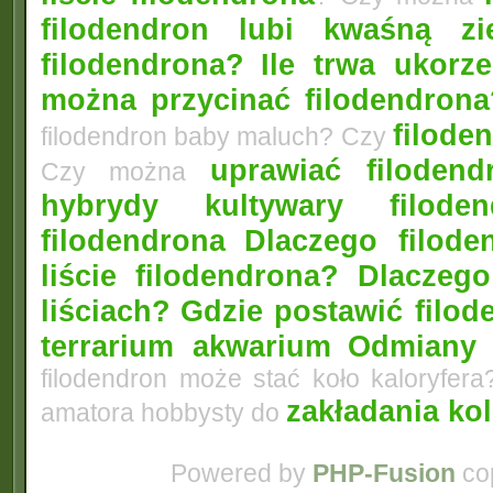
filodendron lubi kwaśną zi
filodendrona?
Ile trwa ukorz
można przycinać filodendrona
filoden
filodendron baby maluch? Czy
uprawiać filoden
Czy można
hybrydy kultywary filod
filodendrona
Dlaczego filode
liście filodendrona? Dlacze
liściach?
Gdzie postawić filo
terrarium akwarium
Odmiany 
filodendron może stać koło kaloryfera
zakładania ko
amatora hobbysty do
Powered by
PHP-Fusion
cop