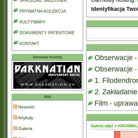
SPRZEDAŻ SADZONEK
Identyfikacja Two
PRYWATNA KOLEKCJA
KULTYWARY
DOKUMENTY PATENTOWE
KONTAKT
Obserwacje -
Darmowy hosting
Obserwacje - 
1. Filodendro
2. Zakładanie
RSS
Film - upraw
Nowości
Artykuły
Galeria zdjęć
>
ARCHIWAL
Galeria