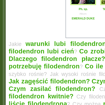
Ph. sp.
'
Album:
EMERALD DUKE
warunki lubi filodendro
Jakie
filodendron lubi cień
Co zrobi
?
Dlaczego filodendron płacze
potrzebuję filodendron
Co ile
?
szybko rośnie? Jak wysoki rośnie fi
Jak zagęścić filodendron?
Czym
Czym zasilać filodendron?
Czy
filodendron kwitnie?
Czy filode
liście filodendrona
? Czy można