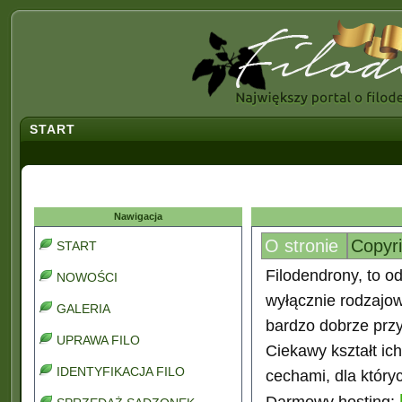
START
Nawigacja
O stronie
Copyr
START
Filodendrony, to od
NOWOŚCI
wyłącznie rodzajo
GALERIA
bardzo dobrze prz
UPRAWA FILO
Ciekawy kształt ic
IDENTYFIKACJA FILO
cechami, dla który
Darmowy hosting: