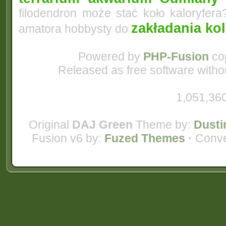
filodendron może stać koło kaloryfera
zakładania ko
amatora hobbysty do
Powered by
PHP-Fusion
cop
Released as free software witho
1,051,360
Original
DAJ Green
Theme by:
Dusti
Fusion v6 by:
Fuzed Themes
·
Conve