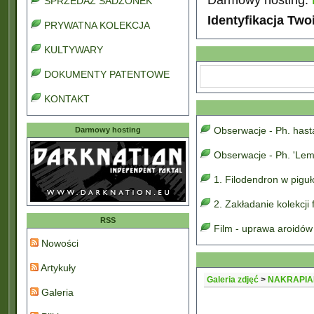
SPRZEDAŻ SADZONEK
Identyfikacja Two
PRYWATNA KOLEKCJA
KULTYWARY
DOKUMENTY PATENTOWE
KONTAKT
Obserwacje - Ph. has
Darmowy hosting
Obserwacje - Ph. 'Lem
1. Filodendron w pigu
2. Zakładanie kolekcji
RSS
Film - uprawa aroidów
Nowości
Artykuły
Galeria zdjęć
>
NAKRAPIA
Galeria