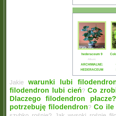
hederaceum 9
Col
Album:
ARCHIWALNE:
HEDERACEUM
warunki lubi filodendro
Jakie
filodendron lubi cień
Co zrobi
?
Dlaczego filodendron płacze
potrzebuję filodendron
Co ile
?
szybko rośnie? Jak wysoki rośnie fi