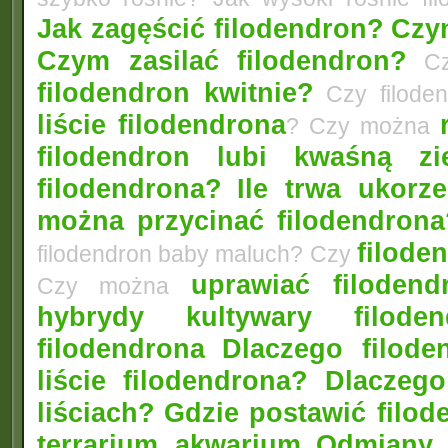
Jak zagęścić filodendron?
Czym
Czym zasilać filodendron?
Czy
filodendron kwitnie?
Czy filode
liście filodendrona
? Czy można
filodendron lubi kwaśną zi
filodendrona?
Ile trwa ukorz
można przycinać filodendrona
filoden
filodendron baby maluch? Czy
uprawiać filoden
Czy można
hybrydy kultywary filod
filodendrona
Dlaczego filode
liście filodendrona? Dlacze
liściach?
Gdzie postawić filo
terrarium akwarium
Odmiany 