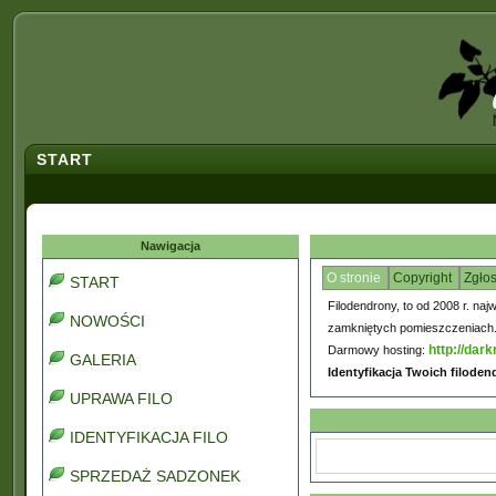
START
Nawigacja
O stronie
Copyright
Zgło
START
Filodendrony, to od 2008 r. naj
NOWOŚCI
zamkniętych pomieszczeniach. C
http://dark
Darmowy hosting:
GALERIA
Identyfikacja Twoich filode
UPRAWA FILO
IDENTYFIKACJA FILO
SPRZEDAŻ SADZONEK