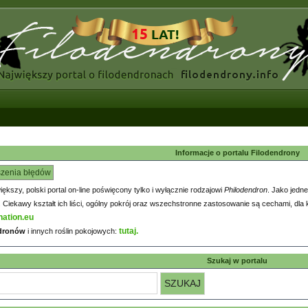
Informacje o portalu Filodendrony
szenia błędów
większy, polski portal on-line poświęcony tylko i wyłącznie rodzajowi
Philodendron
. Jako jedne
iekawy kształt ich liści, ogólny pokrój oraz wszechstronne zastosowanie są cechami, dla k
nation.eu
tutaj.
ndronów
i innych roślin pokojowych:
Szukaj w portalu