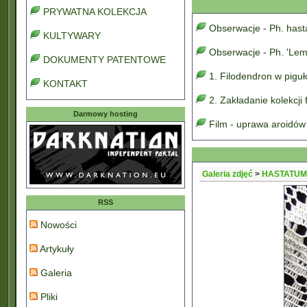
PRYWATNA KOLEKCJA
Obserwacje - Ph. has
KULTYWARY
Obserwacje - Ph. 'Lem
DOKUMENTY PATENTOWE
1. Filodendron w pigu
KONTAKT
2. Zakładanie kolekcji
Darmowy hosting
Film - uprawa aroidów
Galeria zdjęć
>
HASTATUM
RSS
Nowości
Artykuły
Galeria
Pliki