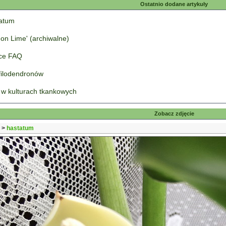
Ostatnio dodane artykuły
tatum
on Lime' (archiwalne)
łce FAQ
 filodendronów
 w kulturach tkankowych
Zobacz zdjęcie
>
hastatum