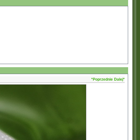
*Poprzednie
Dalej*