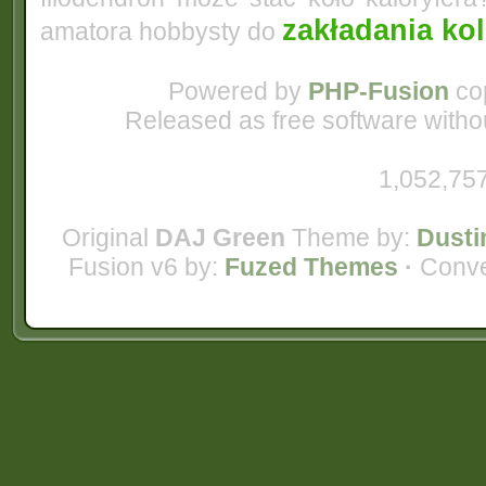
zakładania ko
amatora hobbysty do
Powered by
PHP-Fusion
cop
Released as free software witho
1,052,757
Original
DAJ Green
Theme by:
Dusti
Fusion v6 by:
Fuzed Themes
·
Conve