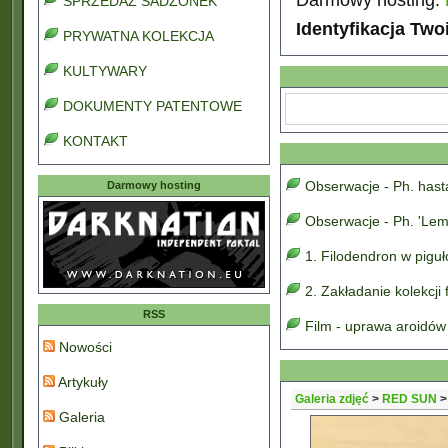
SPRZEDAŻ SADZONEK
Identyfikacja Two
PRYWATNA KOLEKCJA
KULTYWARY
DOKUMENTY PATENTOWE
KONTAKT
Obserwacje - Ph. has
Darmowy hosting
Obserwacje - Ph. 'Lem
1. Filodendron w pigu
2. Zakładanie kolekcji
RSS
Film - uprawa aroidów
Nowości
Artykuły
Galeria zdjęć
>
RED SUN
Galeria