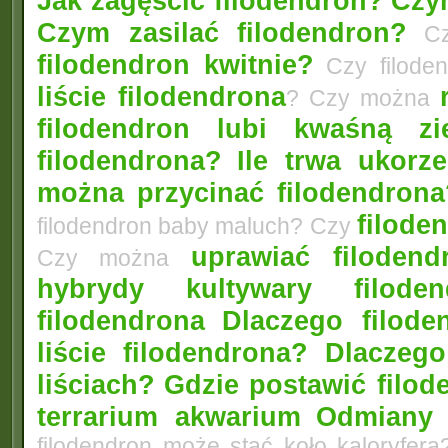
Jak zagęścić filodendron?
Czym
Czym zasilać filodendron?
Czy
filodendron kwitnie?
Czy filode
liście filodendrona
? Czy można
filodendron lubi kwaśną zi
filodendrona?
Ile trwa ukorz
można przycinać filodendrona
filoden
filodendron baby maluch? Czy
uprawiać filoden
Czy można
hybrydy kultywary filod
filodendrona
Dlaczego filode
liście filodendrona? Dlacze
liściach?
Gdzie postawić filo
terrarium akwarium
Odmiany 
filodendron może stać koło kaloryfera