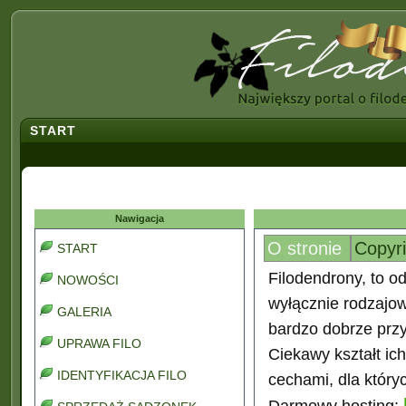
START
Nawigacja
O stronie
Copyr
START
Filodendrony, to od
NOWOŚCI
wyłącznie rodzajo
GALERIA
bardzo dobrze prz
UPRAWA FILO
Ciekawy kształt ic
IDENTYFIKACJA FILO
cechami, dla który
Darmowy hosting: