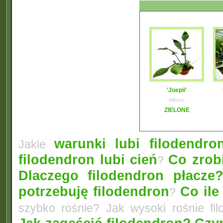
'Joepii'
Album:
ZIELONE
warunki lubi filodendro
Jakie
filodendron lubi cień
Co zrobi
?
Dlaczego filodendron płacze
potrzebuję filodendron
Co ile
?
szybko rośnie? Jak wysoki rośnie fi